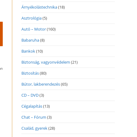
Árnyékolástechnika
(18)
Asztrológia
(5)
Autó – Motor
(160)
Babaruha
(8)
Bankok
(10)
Biztonság, vagyonvédelem
(21)
an
Biztosítás
(80)
Bútor, lakberendezés
(65)
CD – DVD
(3)
Cégalapítás
(13)
Chat – Fórum
(3)
Család, gyerek
(28)