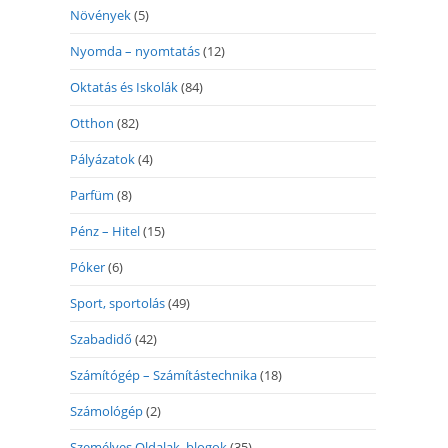
Növények
(5)
Nyomda – nyomtatás
(12)
Oktatás és Iskolák
(84)
Otthon
(82)
Pályázatok
(4)
Parfüm
(8)
Pénz – Hitel
(15)
Póker
(6)
Sport, sportolás
(49)
Szabadidő
(42)
Számítógép – Számítástechnika
(18)
Számológép
(2)
Személyes Oldalak, blogok
(35)