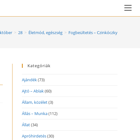
Vie
web
Me
któber
>
28
>
Életmód, egészség
>
Fogbeültetés – Czinkóczky
Kategóriák
Ajándék
(73)
Ajtó – Ablak
(60)
Állam, közélet
(3)
Állás – Munka
(112)
Állat
(34)
Apróhirdetés
(30)