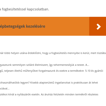
 a fogbeültetéssel kapcsolatban.
 népbetegségek kezelésére
már több helyen utána érdeklődni, hogy a fogbeültetés mennyibe is kerül, mert tisztáb
gyasztunk semmilyen szilárd élelmiszert, így tehermentesítjük a testet. A...
, teljesen élethű műfenyőket forgalmazunk és ezekre a termékekre 5-10 év gyártói
ihasználhatóbb legyen? Kisebb alapterületű ingatlanokat is praktikusan át lehet
iával...
tékot kínál a nyílászárók esetén. Az áruház felületén minden termékről részletes