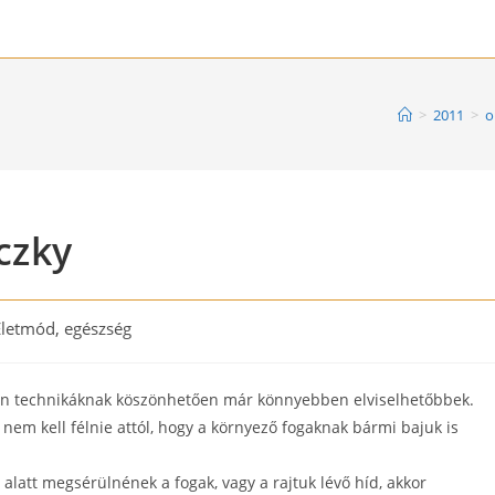
>
2011
>
o
czky
Életmód, egészség
ory:
ern technikáknak köszönhetően már könnyebben elviselhetőbbek.
 nem kell félnie attól, hogy a környező fogaknak bármi bajuk is
 alatt megsérülnének a fogak, vagy a rajtuk lévő híd, akkor