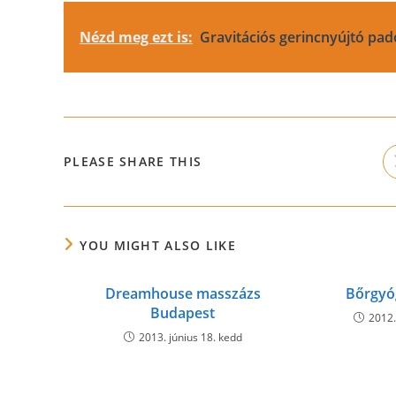
Nézd meg ezt is:
Gravitációs gerincnyújtó pa
SHARE
PLEASE SHARE THIS
THIS
CONTENT
YOU MIGHT ALSO LIKE
Dreamhouse masszázs
Bőrgyó
Budapest
2012.
2013. június 18. kedd