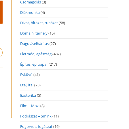
Csomagolás
(3)
Diákmunka
(4)
Divat, öltözet, ruházat
(58)
Domain, tárhely
(15)
Duguláselhárítás
(27)
Életmód, egészség
(487)
pens
n
Építés, építőipar
(217)
ew
indow
Esküvő
(41)
Étel, ital
(73)
Ezoterika
(5)
Film – Mozi
(8)
Fodrászat – Smink
(11)
Fogorvos, fogászat
(16)