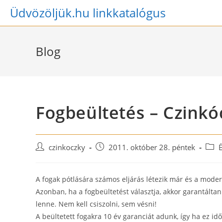
Skip
Üdvözöljük.hu linkkatalógus
to
content
Blog
Fogbeültetés – Czinkó
Post
Post
Post
czinkoczky
2011. október 28. péntek
author:
published:
categ
A fogak pótlására számos eljárás létezik már és a mod
Azonban, ha a fogbeültetést választja, akkor garantáltan
lenne. Nem kell csiszolni, sem vésni!
A beültetett fogakra 10 év garanciát adunk, így ha ez idő