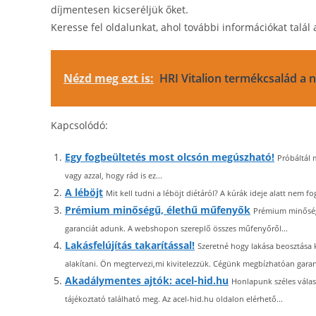
díjmentesen kicseréljük őket.
Keresse fel oldalunkat, ahol további információkat talál
Nézd meg ezt is:
HRI Vitalion termékcsalád a
Kapcsolódó:
Egy fogbeültetés most olcsón megúszható!
Próbáltál 
vagy azzal, hogy rád is ez...
A léböjt
Mit kell tudni a léböjt diétáról? A kúrák ideje alatt nem fo
Prémium minőségű, élethű műfenyők
Prémium minőségű
garanciát adunk. A webshopon szereplő összes műfenyőről...
Lakásfelújítás takarítással!
Szeretné hogy lakása beosztása k
alakítani. Ön megtervezi,mi kivitelezzük. Cégünk megbízhatóan garanc
Akadálymentes ajtók: acel-hid.hu
Honlapunk széles válasz
tájékoztató található meg. Az acel-hid.hu oldalon elérhető...