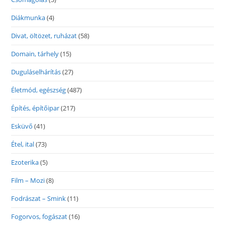
Diákmunka
(4)
Divat, öltözet, ruházat
(58)
Domain, tárhely
(15)
Duguláselhárítás
(27)
Életmód, egészség
(487)
Építés, építőipar
(217)
Esküvő
(41)
Étel, ital
(73)
Ezoterika
(5)
Film – Mozi
(8)
Fodrászat – Smink
(11)
Fogorvos, fogászat
(16)