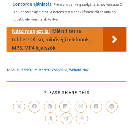
Concorde ajánlatát!
Premium banking szolgáltatáshoz válassza Ön
is a Concorde ajánlatait! A befektetési alapok részleteiről az oldalon
bővebb elemzést talál. Az ilyen...
Nézd meg ezt is:
Miért fizetne
többet? Olcsó, minőségi telefonok,
MP3, MP4 lejátszók
TAGS:
MŰFENYŐ
,
MŰFENYŐ VÁSÁRLÁS
,
WEBÁRUHÁZ
SHARE
PLEASE SHARE THIS
THIS
CONTENT
Opens
Opens
Opens
Opens
Opens
Opens
Opens
in
in
in
in
in
in
in
a
a
a
a
a
a
a
Opens
Opens
Opens
new
new
new
new
new
new
new
in
in
in
window
window
window
window
window
window
window
a
a
a
new
new
new