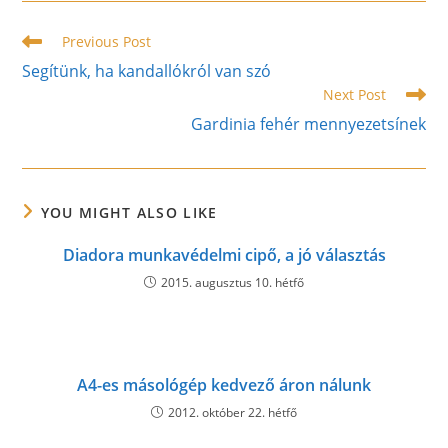
window
window
window
Read
Previous Post
more
Segítünk, ha kandallókról van szó
articles
Next Post
Gardinia fehér mennyezetsínek
YOU MIGHT ALSO LIKE
Diadora munkavédelmi cipő, a jó választás
2015. augusztus 10. hétfő
A4-es másológép kedvező áron nálunk
2012. október 22. hétfő