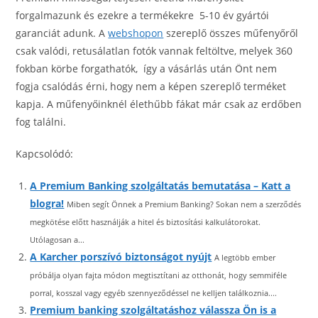
forgalmazunk és ezekre a termékekre 5-10 év gyártói
garanciát adunk. A
webshopon
szereplő összes műfenyőről
csak valódi, retusálatlan fotók vannak feltöltve, melyek 360
fokban körbe forgathatók, így a vásárlás után Önt nem
fogja csalódás érni, hogy nem a képen szereplő terméket
kapja. A műfenyőinknél élethűbb fákat már csak az erdőben
fog találni.
Kapcsolódó:
A Premium Banking szolgáltatás bemutatása – Katt a
blogra!
Miben segít Önnek a Premium Banking? Sokan nem a szerződés
megkötése előtt használják a hitel és biztosítási kalkulátorokat.
Utólagosan a...
A Karcher porszívó biztonságot nyújt
A legtöbb ember
próbálja olyan fajta módon megtisztítani az otthonát, hogy semmiféle
porral, kosszal vagy egyéb szennyeződéssel ne kelljen találkoznia....
Premium banking szolgáltatáshoz válassza Ön is a