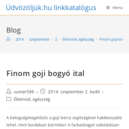
Skip
Üdvözöljük.hu linkkatalógus
Menu
to
content
Blog
>
2014
>
szeptember
>
2
>
Életmód, egészség
>
Finom goji bogyó 
Finom goji bogyó ital
Post
Post
sumer586
2014. szeptember 2. kedd
author:
published:
Post
Életmód, egészség
category:
A betegségmegelőzés a goji berry segítségével hatékonyabb
lehet, mint korábban bármikor! A farkasbogyó sokoldalúan