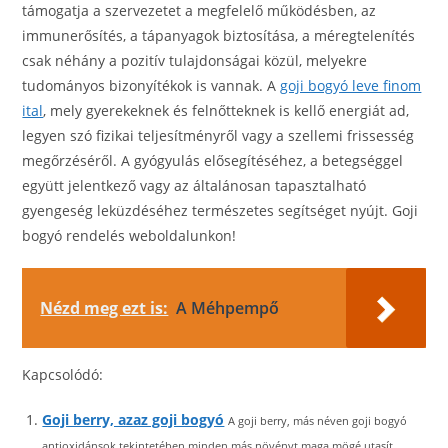
támogatja a szervezetet a megfelelő működésben, az
immunerősítés, a tápanyagok biztosítása, a méregtelenítés
csak néhány a pozitív tulajdonságai közül, melyekre
tudományos bizonyítékok is vannak. A
goji bogyó leve finom
ital
, mely gyerekeknek és felnőtteknek is kellő energiát ad,
legyen szó fizikai teljesítményről vagy a szellemi frissesség
megőrzéséről. A gyógyulás elősegítéséhez, a betegséggel
együtt jelentkező vagy az általánosan tapasztalható
gyengeség leküzdéséhez természetes segítséget nyújt. Goji
bogyó rendelés weboldalunkon!
Nézd meg ezt is:
A Méhpempő
Kapcsolódó:
Goji berry, azaz goji bogyó
A goji berry, más néven goji bogyó
antioxidánsok tekintetében minden más növényt maga mögé utasít.