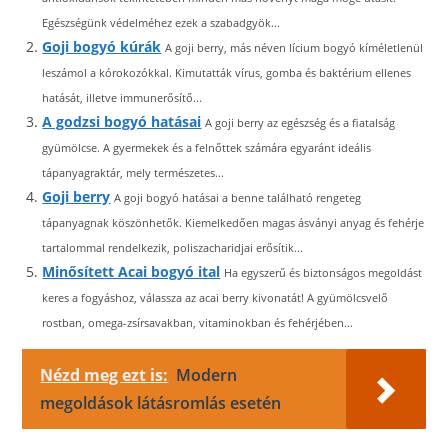
Egészségünk védelméhez ezek a szabadgyök...
Goji bogyó kúrák
A goji berry, más néven lícium bogyó kíméletlenül
leszámol a kórokozókkal. Kimutatták vírus, gomba és baktérium ellenes
hatását, illetve immunerősítő...
A godzsi bogyó hatásai
A goji berry az egészség és a fiatalság
gyümölcse. A gyermekek és a felnőttek számára egyaránt ideális
tápanyagraktár, mely természetes...
Goji berry
A goji bogyó hatásai a benne található rengeteg
tápanyagnak köszönhetők. Kiemelkedően magas ásványi anyag és fehérje
tartalommal rendelkezik, poliszacharidjai erősítik...
Minősített Acai bogyó ital
Ha egyszerű és biztonságos megoldást
keres a fogyáshoz, válassza az acai berry kivonatát! A gyümölcsvelő
rostban, omega-zsírsavakban, vitaminokban és fehérjében...
Nézd meg ezt is:
Modern
megoldások látásromlás esetén