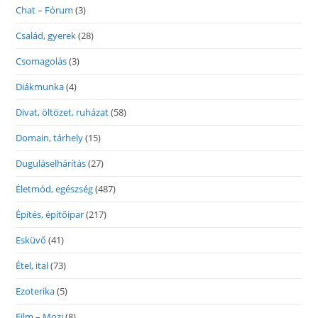
Chat – Fórum
(3)
Család, gyerek
(28)
Csomagolás
(3)
Diákmunka
(4)
Divat, öltözet, ruházat
(58)
Domain, tárhely
(15)
Duguláselhárítás
(27)
Életmód, egészség
(487)
Építés, építőipar
(217)
Esküvő
(41)
Étel, ital
(73)
Ezoterika
(5)
Film – Mozi
(8)