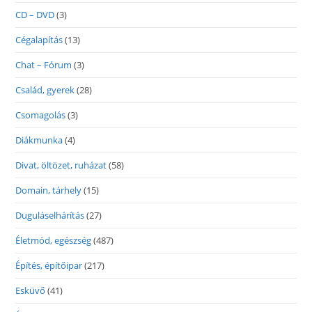
CD – DVD
(3)
Cégalapítás
(13)
Chat – Fórum
(3)
Család, gyerek
(28)
Csomagolás
(3)
Diákmunka
(4)
Divat, öltözet, ruházat
(58)
Domain, tárhely
(15)
Duguláselhárítás
(27)
Életmód, egészség
(487)
Építés, építőipar
(217)
Esküvő
(41)