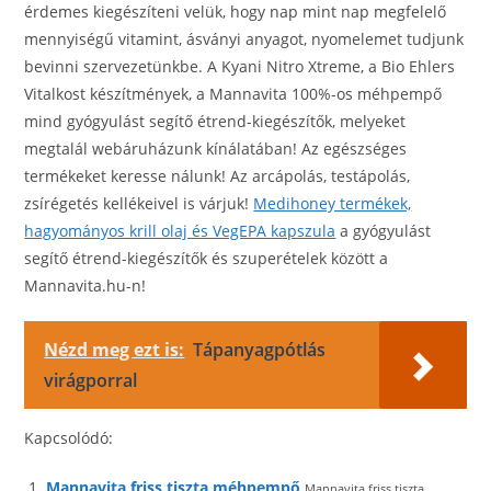
érdemes kiegészíteni velük, hogy nap mint nap megfelelő
mennyiségű vitamint, ásványi anyagot, nyomelemet tudjunk
bevinni szervezetünkbe. A Kyani Nitro Xtreme, a Bio Ehlers
Vitalkost készítmények, a Mannavita 100%-os méhpempő
mind gyógyulást segítő étrend-kiegészítők, melyeket
megtalál webáruházunk kínálatában! Az egészséges
termékeket keresse nálunk! Az arcápolás, testápolás,
zsírégetés kellékeivel is várjuk!
Medihoney termékek,
hagyományos krill olaj és VegEPA kapszula
a gyógyulást
segítő étrend-kiegészítők és szuperételek között a
Mannavita.hu-n!
Nézd meg ezt is:
Tápanyagpótlás
virágporral
Kapcsolódó:
Mannavita friss tiszta méhpempő
Mannavita friss tiszta