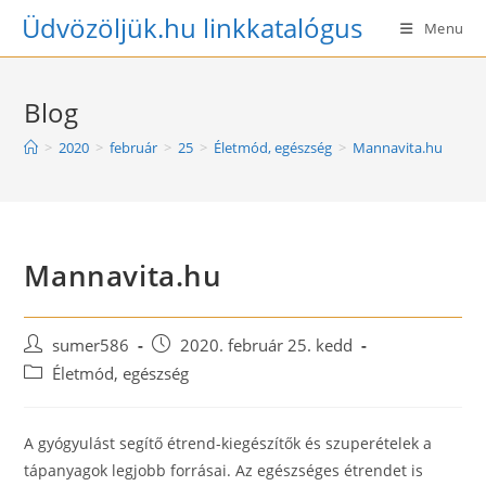
Skip
Üdvözöljük.hu linkkatalógus
Menu
to
content
Blog
>
2020
>
február
>
25
>
Életmód, egészség
>
Mannavita.hu
Mannavita.hu
Post
Post
sumer586
2020. február 25. kedd
author:
published:
Post
Életmód, egészség
category:
A gyógyulást segítő étrend-kiegészítők és szuperételek a
tápanyagok legjobb forrásai. Az egészséges étrendet is