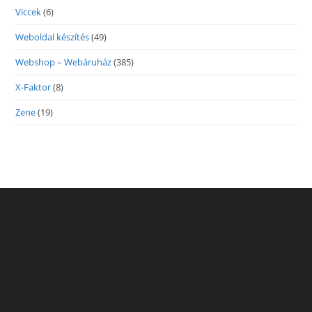
Viccek
(6)
Weboldal készítés
(49)
Webshop – Webáruház
(385)
X-Faktor
(8)
Zene
(19)