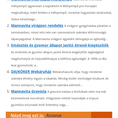
méhpempő egyenesen a kaptárból! A Méhpempő.pro honalján
megtudhatja, miért értékes a méhpempő, olvashat fogyasztási tanácsokat,
illetve lehetősége...
Mannavita virágpor rendelés
A virágpor gyógyhatása páratlan a
természetben, mivel telis-tele van szervezetünk számára létfontosságú
tápanyagokkal. A Mannavita virágpor egyaránt támogatja az egészség...
Emésztés és gyomor állapot javító étrend-kiegészítők
Az emésztés és gyomor állapot javító étrend-kiegészítők segítségével
megőrizhetjük és helyreállíthatjuk a bélflóra egészségét. A 100%-os Bio
Acai gyümölcslé, a...
DAJKÓKER Webáruház
Webáruházunk célja, hogy mindenki
számára élmény legyen a vásárlás. Mindig kiváló minőséget kínálunk de
fontos szempont, hogy mindenki számára elérhető...
Mannavita Graviola
A graviola hatása a fertőzések ellen ma már
közismertnek mondható. Világszerte milliók használják a trópusi
gyümölcs kivonatát levél őrlemény vagy...
Nézd meg ezt is:
Acuvue