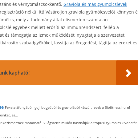
esszáns és vérnyomáscsökkentő.
Graviola és más gyümölcslevek
gisztráció nélkül itt! Vásároljon graviola gyümölcsvelőt könnyen é
gyümölcs, mely a tudomány által elismerten számtalan
lcslé egyebek mellett erősíti az immunrendszert, fellép a
okat és támogatja az izmok működését, nyugtatja a szervezetet,
tkárosító szabadgyököket, lassítja az öregedést, tágítja az ereket és
lunk kapható!
se
Fekete áfonyából, goji bogyóból és graviolából készült levek a Biofitness.hu-n!
nket, és...
ár közismertnek mondható. Világszerte milliók használják a trópusi gyümölcs kivonatát