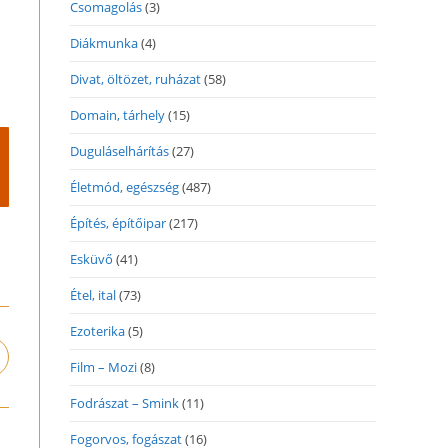
Csomagolás
(3)
Diákmunka
(4)
Divat, öltözet, ruházat
(58)
Domain, tárhely
(15)
Duguláselhárítás
(27)
Életmód, egészség
(487)
Építés, építőipar
(217)
Esküvő
(41)
Étel, ital
(73)
Ezoterika
(5)
pens
Film – Mozi
(8)
n
Fodrászat – Smink
(11)
ew
indow
Fogorvos, fogászat
(16)