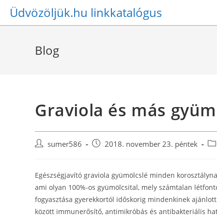
Skip
Üdvözöljük.hu linkkatalógus
to
content
Blog
Graviola és más gyüm
Post
Post
Po
sumer586
2018. november 23. péntek
author:
published:
ca
Egészségjavító graviola gyümölcslé minden korosztályna
ami olyan 100%-os gyümölcsital, mely számtalan létfonto
fogyasztása gyerekkortól időskorig mindenkinek ajánlott
között immunerősítő, antimikróbás és antibakteriális ha