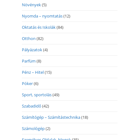
Növények
(5)
Nyomda – nyomtatás
(12)
Oktatás és Iskolák
(84)
Otthon
(82)
Pályázatok
(4)
Parfüm
(8)
Pénz – Hitel
(15)
Póker
(6)
Sport, sportolás
(49)
Szabadidő
(42)
Számítógép – Számítástechnika
(18)
Számológép
(2)
Személyes Oldalak, blogok
(35)