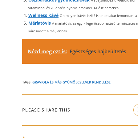
A spajzoldbe.hu weboldalon t
vitaminnal és különféle nyomelemekkel. Az őszibarackkal...
Wellness kávé
Ön milyen kávét iszik? Ha nem akar lemondani a ká
Máriatövis
A máriatövis az egyik legerősebb hatású természetes 
károsodott a máj, ennek...
Nézd meg ezt is:
Egészséges hajbeültetés
TAGS:
GRAVIOLA ÉS MÁS GYÜMÖLCSLEVEK RENDELÉSE
SHARE
PLEASE SHARE THIS
THIS
CONTENT