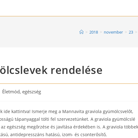
>
2018
>
november
>
23
>
ölcslevek rendelése
st
Életmód, egészség
tegory:
k ide kattintva! Ismerje meg a Mannavita graviola gyümölcsvelőt,
sságú tápanyaggal tölti fel szervezetünket. A graviola gyümölcslé
 az egészség megőrzése és javítása érdekében is. A graviola többe
tású, antidepresszáns hatású, izom- és csonterősítő,