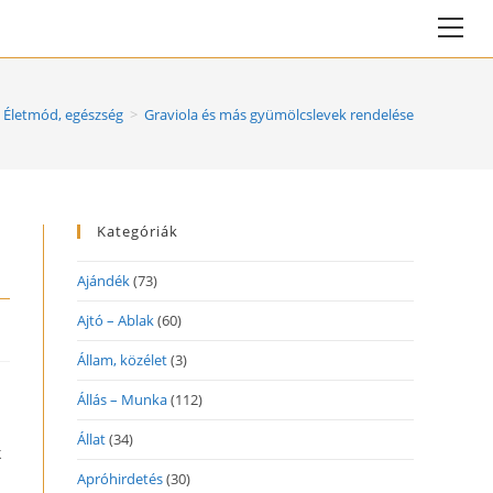
Vie
web
Me
Életmód, egészség
>
Graviola és más gyümölcslevek rendelése
Kategóriák
Ajándék
(73)
Ajtó – Ablak
(60)
Állam, közélet
(3)
Állás – Munka
(112)
Állat
(34)
k
Apróhirdetés
(30)