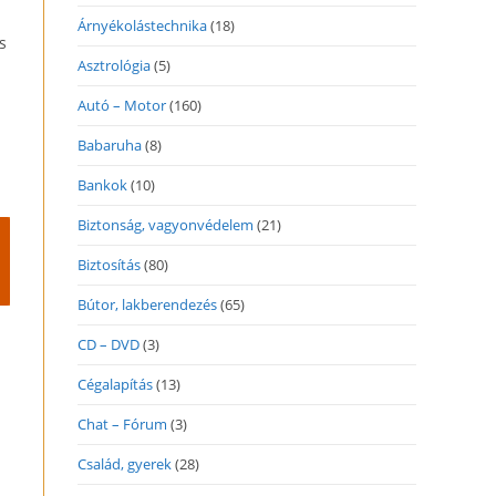
Árnyékolástechnika
(18)
s
Asztrológia
(5)
Autó – Motor
(160)
Babaruha
(8)
Bankok
(10)
Biztonság, vagyonvédelem
(21)
Biztosítás
(80)
Bútor, lakberendezés
(65)
CD – DVD
(3)
Cégalapítás
(13)
Chat – Fórum
(3)
Család, gyerek
(28)