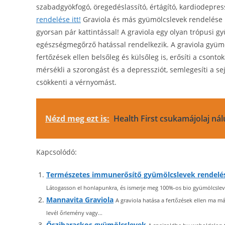
szabadgyökfogó, öregedéslassító, értágító, kardiodepr
rendelése itt!
Graviola és más gyümölcslevek rendelése re
gyorsan pár kattintással! A graviola egy olyan trópusi 
egészségmegőrző hatással rendelkezik. A graviola gyümö
fertőzések ellen belsőleg és külsőleg is, erősíti a csont
mérsékli a szorongást és a depressziót, semlegesíti a sej
csökkenti a vérnyomást.
Nézd meg ezt is:
Health First csukamájolaj ná
Kapcsolódó:
Természetes immunerősítő gyümölcslevek rendelé
Látogasson el honlapunkra, és ismerje meg 100%-os bio gyümölcslevei
Mannavita Graviola
A graviola hatása a fertőzések ellen ma m
levél őrlemény vagy...
Őszibarackos gyümölcslevek