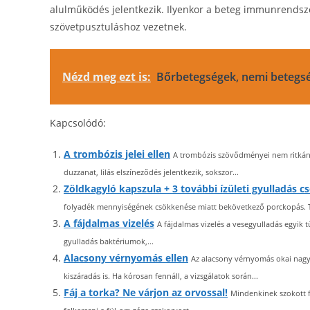
alulműködés jelentkezik. Ilyenkor a beteg immunrendszer
szövetpusztuláshoz vezetnek.
Nézd meg ezt is:
Bőrbetegségek, nemi betegs
Kapcsolódó:
A trombózis jelei ellen
A trombózis szövődményei nem ritkán v
duzzanat, lilás elszíneződés jelentkezik, sokszor...
Zöldkagyló kapszula + 3 további ízületi gyulladás 
folyadék mennyiségének csökkenése miatt bekövetkező porckopás. Ter
A fájdalmas vizelés
A fájdalmas vizelés a vesegyulladás egyik t
gyulladás baktériumok,...
Alacsony vérnyomás ellen
Az alacsony vérnyomás okai nagyo
kiszáradás is. Ha kórosan fennáll, a vizsgálatok során...
Fáj a torka? Ne várjon az orvossal!
Mindenkinek szokott f