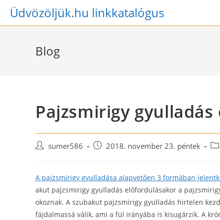
Skip
Üdvözöljük.hu linkkatalógus
to
content
Blog
Pajzsmirigy gyulladás 
Post
Post
Po
sumer586
2018. november 23. péntek
author:
published:
ca
A pajzsmirigy gyulladása alapvetően 3 formában jelent
akut pajzsmirigy gyulladás előfordulásakor a pajzsmirig
okoznak. A szubakut pajzsmirigy gyulladás hirtelen ke
fájdalmassá válik, ami a fül irányába is kisugárzik. A k