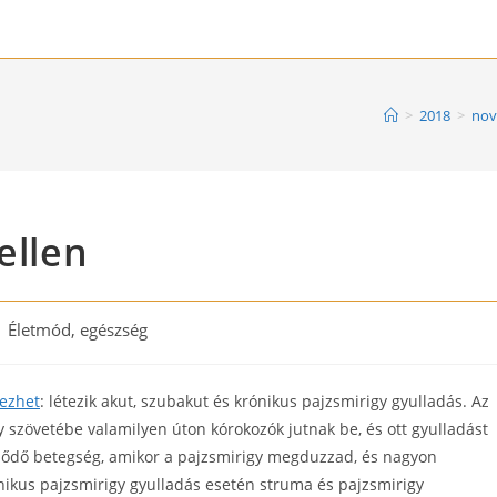
>
2018
>
no
ellen
st
Életmód, egészség
tegory:
kezhet
: létezik akut, szubakut és krónikus pajzsmirigy gyulladás. Az
y szövetébe valamilyen úton kórokozók jutnak be, és ott gyulladást
zdődő betegség, amikor a pajzsmirigy megduzzad, és nagyon
rónikus pajzsmirigy gyulladás esetén struma és pajzsmirigy