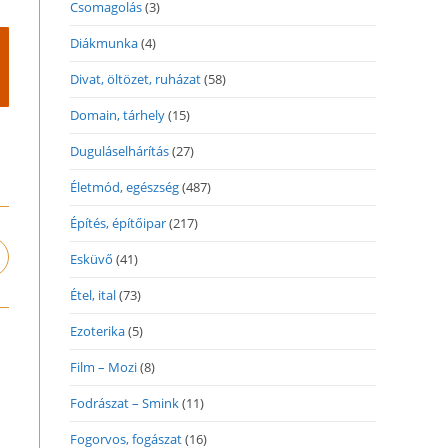
Csomagolás
(3)
Diákmunka
(4)
Divat, öltözet, ruházat
(58)
Domain, tárhely
(15)
Duguláselhárítás
(27)
Életmód, egészség
(487)
Építés, építőipar
(217)
Esküvő
(41)
pens
n
Étel, ital
(73)
ew
indow
Ezoterika
(5)
Film – Mozi
(8)
Fodrászat – Smink
(11)
Fogorvos, fogászat
(16)