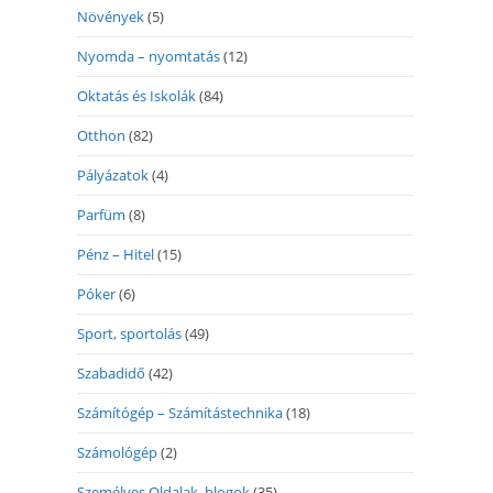
Növények
(5)
Nyomda – nyomtatás
(12)
Oktatás és Iskolák
(84)
Otthon
(82)
Pályázatok
(4)
Parfüm
(8)
Pénz – Hitel
(15)
Póker
(6)
Sport, sportolás
(49)
Szabadidő
(42)
Számítógép – Számítástechnika
(18)
Számológép
(2)
Személyes Oldalak, blogok
(35)