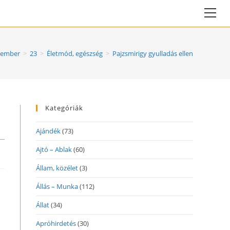
Vie
web
Me
vember
>
23
>
Életmód, egészség
>
Pajzsmirigy gyulladás ellen
Kategóriák
Ajándék
(73)
Ajtó – Ablak
(60)
Állam, közélet
(3)
Állás – Munka
(112)
Állat
(34)
Apróhirdetés
(30)