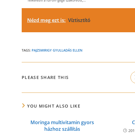
felkeresni a fül-orr-gége szakorvost,...
Nézd meg ezt is:
Víztisztító
TAGS:
PAJZSMIRIGY GYULLADÁS ELLEN
SHARE
PLEASE SHARE THIS
THIS
CONTENT
YOU MIGHT ALSO LIKE
Moringa multivitamin gyors
C
házhoz szállítás
2019