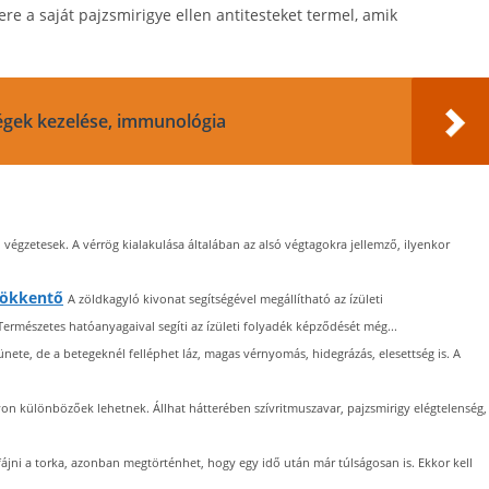
e a saját pajzsmirigye ellen antitesteket termel, amik
égek kezelése, immunológia
égzetesek. A vérrög kialakulása általában az alsó végtagokra jellemző, ilyenkor
csökkentő
A zöldkagyló kivonat segítségével megállítható az ízületi
mészetes hatóanyagaival segíti az ízületi folyadék képződését még...
ünete, de a betegeknél felléphet láz, magas vérnyomás, hidegrázás, elesettség is. A
n különbözőek lehetnek. Állhat hátterében szívritmuszavar, pajzsmirigy elégtelenség,
ájni a torka, azonban megtörténhet, hogy egy idő után már túlságosan is. Ekkor kell