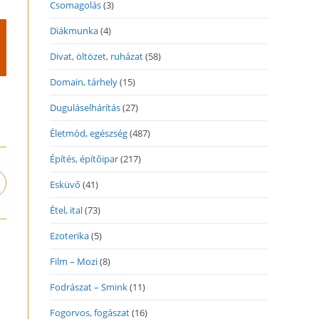
Csomagolás
(3)
Diákmunka
(4)
Divat, öltözet, ruházat
(58)
Domain, tárhely
(15)
Duguláselhárítás
(27)
Életmód, egészség
(487)
Építés, építőipar
(217)
Esküvő
(41)
pens
n
Étel, ital
(73)
ew
indow
Ezoterika
(5)
Film – Mozi
(8)
Fodrászat – Smink
(11)
Fogorvos, fogászat
(16)