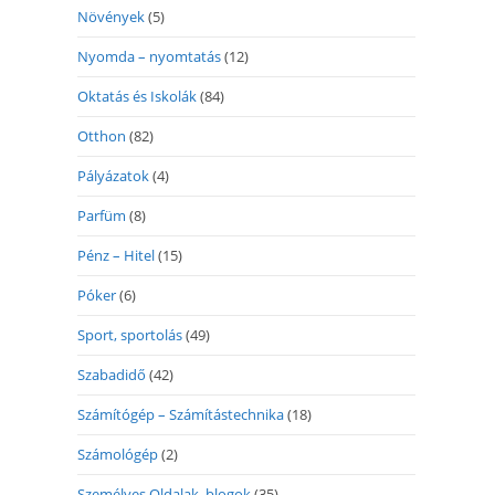
Növények
(5)
Nyomda – nyomtatás
(12)
Oktatás és Iskolák
(84)
Otthon
(82)
Pályázatok
(4)
Parfüm
(8)
Pénz – Hitel
(15)
Póker
(6)
Sport, sportolás
(49)
Szabadidő
(42)
Számítógép – Számítástechnika
(18)
Számológép
(2)
Személyes Oldalak, blogok
(35)