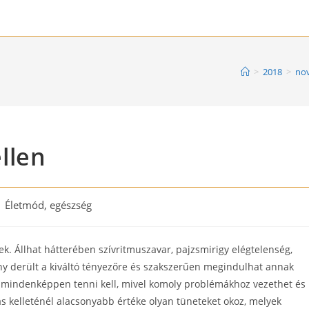
>
2018
>
no
llen
st
Életmód, egészség
tegory:
. Állhat hátterében szívritmuszavar, pajzsmirigy elégtelenség,
fény derült a kiváltó tényezőre és szakszerűen megindulhat annak
 mindenképpen tenni kell, mivel komoly problémákhoz vezethet és
s kelleténél alacsonyabb értéke olyan tüneteket okoz, melyek