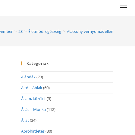
Vie
web
Me
vember
>
23
>
Életmód, egészség
>
Alacsony vérnyomás ellen
Kategóriák
Ajándék
(73)
Ajtó – Ablak
(60)
Állam, közélet
(3)
Állás – Munka
(112)
Állat
(34)
Apróhirdetés
(30)