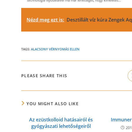
technológia fejlődésével ma már lehetséges, hogy kíméletes...
Nézd meg ezt is:
Desztillált víz kúra Zengek Aq
TAGS:
ALACSONY VÉRNYOMÁS ELLEN
SHARE
PLEASE SHARE THIS
THIS
CONTENT
YOU MIGHT ALSO LIKE
Az ezüstkolloid hatásairól és
Immunerő
gyógyászati lehetőségeiről
201