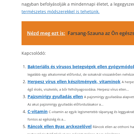
nagyban befolyásolják a mindennapi életet, a legegysz
természetes módszerekkel is tehetünk.
Nézd meg ezt is:
Farsang-Szauna az Ön egészs
Kapcsolódó:
Bakteriális és vírusos betegségek ellen gyógymódo
legalább egy alkalommal előfordul, de sokaknál visszatérően nehézzé
Herpesz vírus ellen készítmények, vitaminok
A herpe
égő érzés, viszketés, a bőr felhólyagosodása. Herpesz vírus ellen...
Pajzsmirigy gyulladás ellen
A pajzsmirigy gyulladása alapvet
Az akut pajzsmirigy gyulladás előfordulásakor a...
C-vitamin
C-vitamin az egyik legismertebb tápanyag és leggyakra
fontos az egészség és a...
Ráncok ellen Byas arckezelővel
Ráncok ellen az otthoni ha