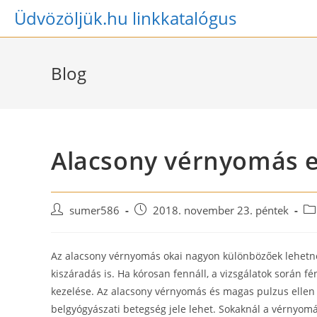
Skip
Üdvözöljük.hu linkkatalógus
to
content
Blog
Alacsony vérnyomás e
Post
Post
Po
sumer586
2018. november 23. péntek
author:
published:
ca
Az alacsony vérnyomás okai nagyon különbözőek lehetnek
kiszáradás is. Ha kórosan fennáll, a vizsgálatok során 
kezelése. Az alacsony vérnyomás és magas pulzus ellen
belgyógyászati betegség jele lehet. Sokaknál a vérnyomá