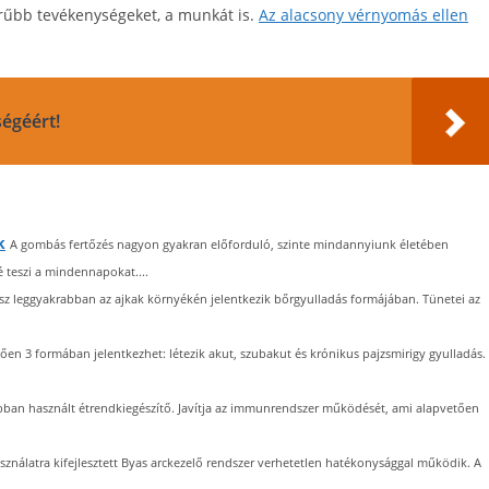
erűbb tevékenységeket, a munkát is.
Az alacsony vérnyomás ellen
égéért!
k
A gombás fertőzés nagyon gyakran előforduló, szinte mindannyiunk életében
 teszi a mindennapokat....
sz leggyakrabban az ajkak környékén jelentkezik bőrgyulladás formájában. Tünetei az
ően 3 formában jelentkezhet: létezik akut, szubakut és krónikus pajzsmirigy gyulladás.
bban használt étrendkiegészítő. Javítja az immunrendszer működését, ami alapvetően
sználatra kifejlesztett Byas arckezelő rendszer verhetetlen hatékonysággal működik. A