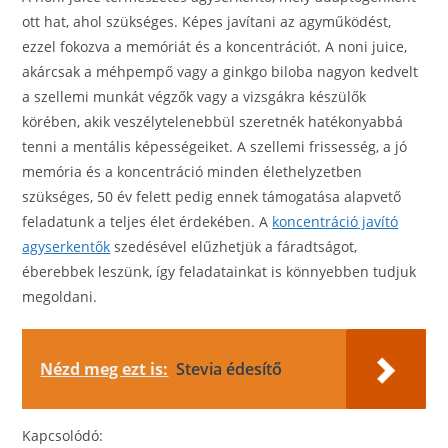
ott hat, ahol szükséges. Képes javítani az agyműködést,
ezzel fokozva a memóriát és a koncentrációt. A noni juice,
akárcsak a méhpempő vagy a ginkgo biloba nagyon kedvelt
a szellemi munkát végzők vagy a vizsgákra készülők
körében, akik veszélytelenebbül szeretnék hatékonyabbá
tenni a mentális képességeiket. A szellemi frissesség, a jó
memória és a koncentráció minden élethelyzetben
szükséges, 50 év felett pedig ennek támogatása alapvető
feladatunk a teljes élet érdekében. A
koncentráció javító
agyserkentők
szedésével elűzhetjük a fáradtságot,
éberebbek leszünk, így feladatainkat is könnyebben tudjuk
megoldani.
Nézd meg ezt is:
Stevia édesítő
Kapcsolódó: