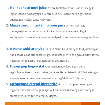
Hol kapható noni juice
A noni tabletta és noni kapszula egyik
legfontosabb hatóanyaga a xeronin. Ennek köszönhető a gyümölcs
adaptogén hatása, azaz, hogy ott...
Magas xeronin tartalmú noni juice
A noni ital nagy
mennyiségben tartalmaz vitaminokat, ásványi anyagokat. Egyik
különleges összetevője a xeronin, melynek szerepe van az anyagcserében,
a...
A Nano Gold aranykolloid
A Nano Gold aranykolloid jótékonyan
hat a szívre és az érrendszerre, gyulladáscsökkentő és agyműködést javító
hatással rendelkezik. Fogyasztásával javulnak a...
Finom goji bogyó ital
A betegségmegelőzés a goji berry
segítségével hatékonyabb lehet, mint korábban bármikor! A farkasbogyó
sokoldalúan támogatja a szervezetet a megfelelő működésben,...
Méhpempő étrend kiegészítő
A tiszta méhpempő az egyik
legjobb természetes öregedésgátló. Ez a hatása belsőleg és külsőleg is
számos területen tetten érhető. Magas...