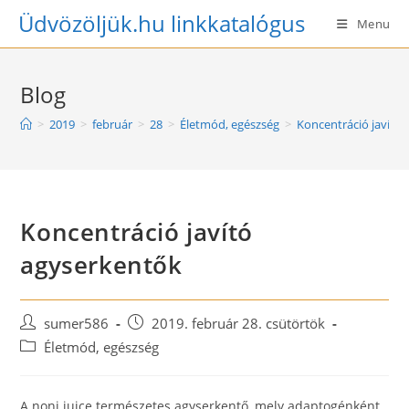
Skip
Üdvözöljük.hu linkkatalógus
Menu
to
content
Blog
>
2019
>
február
>
28
>
Életmód, egészség
>
Koncentráció javító
Koncentráció javító
agyserkentők
Post
Post
sumer586
2019. február 28. csütörtök
author:
published:
Post
Életmód, egészség
category:
A noni juice természetes agyserkentő, mely adaptogénként