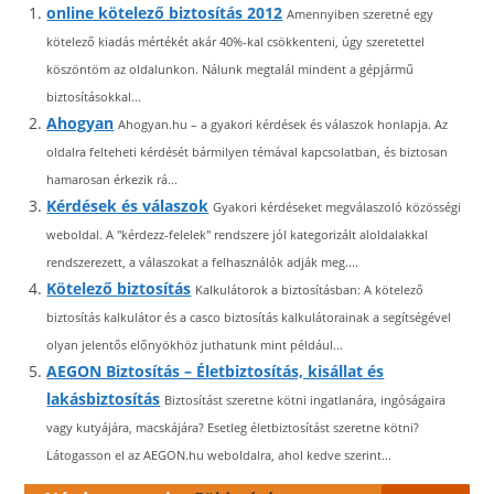
online kötelező biztosítás 2012
Amennyiben szeretné egy
kötelező kiadás mértékét akár 40%-kal csökkenteni, úgy szeretettel
köszöntöm az oldalunkon. Nálunk megtalál mindent a gépjármű
biztosításokkal...
Ahogyan
Ahogyan.hu – a gyakori kérdések és válaszok honlapja. Az
oldalra felteheti kérdését bármilyen témával kapcsolatban, és biztosan
hamarosan érkezik rá...
Kérdések és válaszok
Gyakori kérdéseket megválaszoló közösségi
weboldal. A "kérdezz-felelek" rendszere jól kategorizált aloldalakkal
rendszerezett, a válaszokat a felhasználók adják meg....
Kötelező biztosítás
Kalkulátorok a biztosításban: A kötelező
biztosítás kalkulátor és a casco biztosítás kalkulátorainak a segítségével
olyan jelentős előnyökhöz juthatunk mint például...
AEGON Biztosítás – Életbiztosítás, kisállat és
lakásbiztosítás
Biztosítást szeretne kötni ingatlanára, ingóságaira
vagy kutyájára, macskájára? Esetleg életbiztosítást szeretne kötni?
Látogasson el az AEGON.hu weboldalra, ahol kedve szerint...