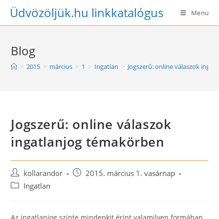
Skip
Üdvözöljük.hu linkkatalógus
Menu
to
content
Blog
>
2015
>
március
>
1
>
Ingatlan
>
Jogszerű: online válaszok inga
Jogszerű: online válaszok
ingatlanjog témakörben
Post
Post
kollarandor
2015. március 1. vasárnap
author:
published:
Post
Ingatlan
category:
Az ingatlanjog szinte mindenkit érint valamilyen formában