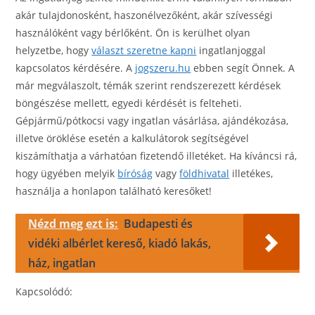
akár tulajdonosként, haszonélvezőként, akár szívességi
használóként vagy bérlőként. Ön is kerülhet olyan
helyzetbe, hogy
választ szeretne kapni
ingatlanjoggal
kapcsolatos kérdésére. A
jogszeru.hu
ebben segít Önnek. A
már megválaszolt, témák szerint rendszerezett kérdések
böngészése mellett, egyedi kérdését is felteheti.
Gépjármű/pótkocsi vagy ingatlan vásárlása, ajándékozása,
illetve öröklése esetén a kalkulátorok segítségével
kiszámíthatja a várhatóan fizetendő illetéket. Ha kíváncsi rá,
hogy ügyében melyik
bíróság
vagy
földhivatal
illetékes,
használja a honlapon található keresőket!
Nézd meg ezt is:
Budapesti és
vidéki albérlet kereső, kiadó lakás,
ház, ingatlan
Kapcsolódó: