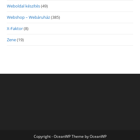
Weboldal készítés
(49)
Webshop – Webáruház
(385)
X-Faktor
(8)
Zene
(19)
Copyright - OceanWP Theme by OceanWP