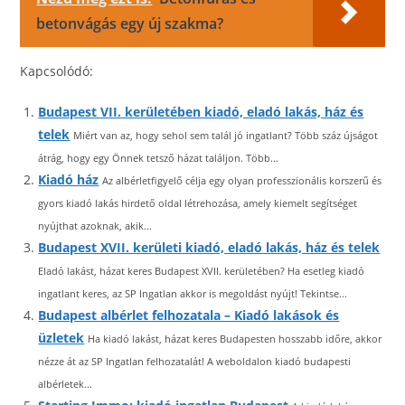
betonvágás egy új szakma?
Kapcsolódó:
Budapest VII. kerületében kiadó, eladó lakás, ház és
telek
Miért van az, hogy sehol sem talál jó ingatlant? Több száz újságot
átrág, hogy egy Önnek tetsző házat találjon. Több...
Kiadó ház
Az albérletfigyelő célja egy olyan professzionális korszerű és
gyors kiadó lakás hirdető oldal létrehozása, amely kiemelt segítséget
nyújthat azoknak, akik...
Budapest XVII. kerületi kiadó, eladó lakás, ház és telek
Eladó lakást, házat keres Budapest XVII. kerületében? Ha esetleg kiadó
ingatlant keres, az SP Ingatlan akkor is megoldást nyújt! Tekintse...
Budapest albérlet felhozatala – Kiadó lakások és
üzletek
Ha kiadó lakást, házat keres Budapesten hosszabb időre, akkor
nézze át az SP Ingatlan felhozatalát! A weboldalon kiadó budapesti
albérletek...