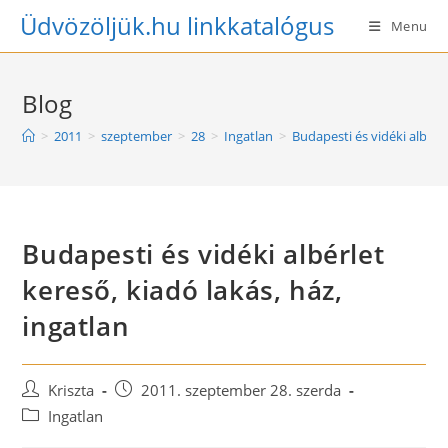
Skip
Üdvözöljük.hu linkkatalógus
Menu
to
content
Blog
>
2011
>
szeptember
>
28
>
Ingatlan
>
Budapesti és vidéki albérle
Budapesti és vidéki albérlet
kereső, kiadó lakás, ház,
ingatlan
Post
Post
Kriszta
2011. szeptember 28. szerda
author:
published:
Post
Ingatlan
category: