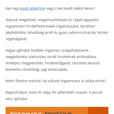
Van egy
kiadó albérlete
vagy csak kiadó lakást keres?
Nálunk megteheti, magánszemélyek és cégek egyaránt
ingyenesen hirdethetik kiadó ingatlanjukat, korlátlan
képfeltöltési lehetőség profi és gyors adminisztrációs felület
segítségével.
Vegye igénybe további ingyenes szolgáltatásaink:
megtekintési statisztika, törölt hirdetések archiválása,
térképes megjelenítés, hirdetésfigyelő, részletes kereső,
kiemelési lehetőség, jogi tanácsadás.
Miért fizetne máshol, ha nálunk ingyenesen is célba érhet?
Regisztráljon most és adja, fel albérletét csupán 3 percet
vesz igénybe.
Nézd meg ezt is:
Betonfúrás és