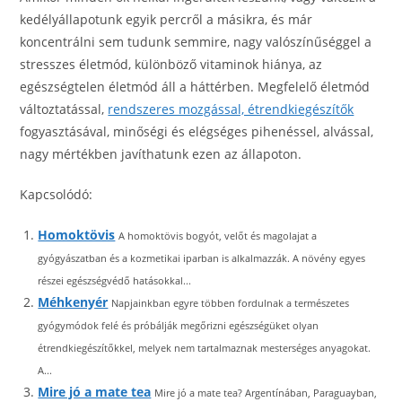
kedélyállapotunk egyik percről a másikra, és már
koncentrálni sem tudunk semmire, nagy valószínűséggel a
stresszes életmód, különböző vitaminok hiánya, az
egészségtelen életmód áll a háttérben. Megfelelő életmód
változtatással,
rendszeres mozgással, étrendkiegészítők
fogyasztásával, minőségi és elégséges pihenéssel, alvással,
nagy mértékben javíthatunk ezen az állapoton.
Kapcsolódó:
Homoktövis
A homoktövis bogyót, velőt és magolajat a
gyógyászatban és a kozmetikai iparban is alkalmazzák. A növény egyes
részei egészségvédő hatásokkal...
Méhkenyér
Napjainkban egyre többen fordulnak a természetes
gyógymódok felé és próbálják megőrizni egészségüket olyan
étrendkiegészítőkkel, melyek nem tartalmaznak mesterséges anyagokat.
A...
Mire jó a mate tea
Mire jó a mate tea? Argentínában, Paraguayban,