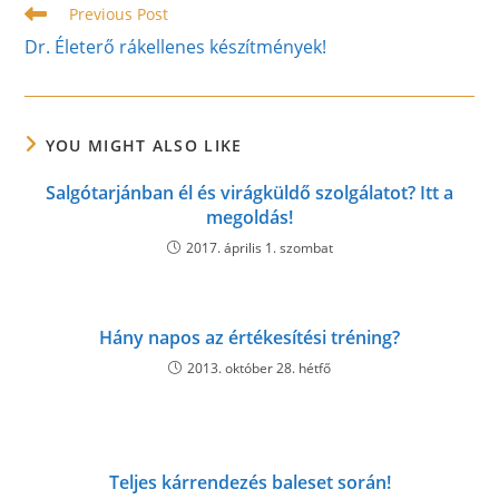
Read
Previous Post
more
Dr. Életerő rákellenes készítmények!
articles
YOU MIGHT ALSO LIKE
Salgótarjánban él és virágküldő szolgálatot? Itt a
megoldás!
2017. április 1. szombat
Hány napos az értékesítési tréning?
2013. október 28. hétfő
Teljes kárrendezés baleset során!