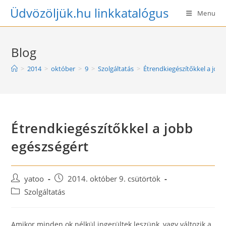
Skip
Üdvözöljük.hu linkkatalógus
Menu
to
content
Blog
>
2014
>
október
>
9
>
Szolgáltatás
>
Étrendkiegészítőkkel a jobb
Étrendkiegészítőkkel a jobb
egészségért
Post
Post
yatoo
2014. október 9. csütörtök
author:
published:
Post
Szolgáltatás
category:
Amikor minden ok nélkül ingerültek leszünk, vagy változik a