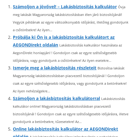
Számoljon a jövővel! – Lakásbiztosítás kalkulátor
Óvja
meg lakását Magyarország lakásbiztosításban élen járó biztosítójánál!
Vegyük példának az egyre változékonyabb időjárást, illetőleg gondoljunk
a csőtörésekre! Az ilyen...
Próbálja ki Ön is a lakásbiztosítás kalkulátort az
AEGONDirekt oldalán
Lakásbiztosítás kalkulátor használata az
AegonDirekt honlapján! ! Gondoljon csak az egyre szélsőségesebb
időjárásra, vagy gondoljunk a csőtörésekre! Az ilyen esetekre...
Ismerje meg a lakásbiztosítás részleteit
Biztosítsa lakását
Magyarország lakásbiztosításban piacvezető biztosítójánál ! Gondoljon
csak az egyre szélsőségesebb időjárásra, vagy gondoljunk a betörésekre!
Az ilyen nehézségekre...
Számoljon a lakásbiztosítás kalkulátorral
Lakásbiztosítás
kalkulátor online! Magyarország lakásbiztosításban piacvezető
biztosítójánál ! Gondoljon csak az egyre szélsőségesebb időjárásra, illetve
gondoljunk a betörésekre, tűzesetekre! Az...
Online lakásbiztosítás kalkulátor az AEGONDirekt
oldalán
A lakásbiztosítás kalkulátor igénybevétele a weboldalon.