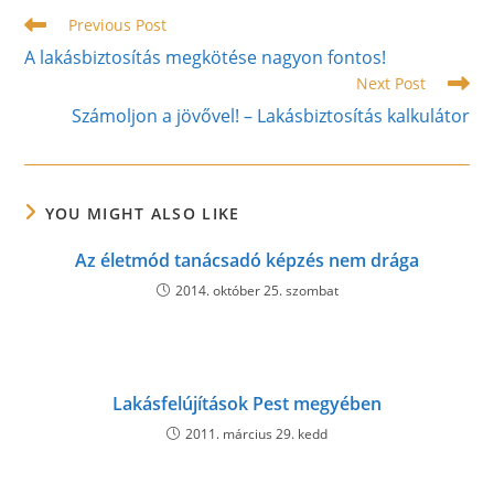
Read
Previous Post
more
A lakásbiztosítás megkötése nagyon fontos!
articles
Next Post
Számoljon a jövővel! – Lakásbiztosítás kalkulátor
YOU MIGHT ALSO LIKE
Az életmód tanácsadó képzés nem drága
2014. október 25. szombat
Lakásfelújítások Pest megyében
2011. március 29. kedd