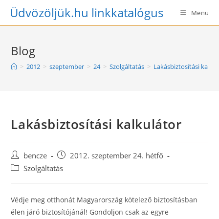
Skip
Üdvözöljük.hu linkkatalógus
Menu
to
content
Blog
>
2012
>
szeptember
>
24
>
Szolgáltatás
>
Lakásbiztosítási kalku
Lakásbiztosítási kalkulátor
Post
Post
bencze
2012. szeptember 24. hétfő
author:
published:
Post
Szolgáltatás
category:
Védje meg otthonát Magyarország kötelező biztosításban
élen járó biztosítójánál! Gondoljon csak az egyre