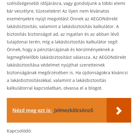
szélsőségesebb időjárásra, vagy gondoljunk a többi elemi
kár veszélyre, tűzesetekre! Az ilyen nem kívánatos
eseményekre nyújt megoldást Önnek az AEGONdirekt
lakásbiztosítás, valamint a lakásbiztosítás kalkulátor. A
biztosítás biztonságot ad, az ingatlan és az abban lévő
tulajdonai terén, míg a lakásbiztosítás kalkulátor segít
Önnek, hogy a pénztárcájának és körülményeknek a
legmegfelelőbb lakásbiztosítást válassza. Az AEGONdirekt
lakásbiztosítása védelmet nyújthat szeretteinek
biztonságának megőrzésében is. Ha újdonságokra kíváncsi
a lakásbiztosításokkal, valamint a lakásbiztosítás
kalkulátorral kapcsolatban, olvassa el a blogot.
Nézd meg ezt is:
Jelmezkölcsönző
Kapcsolódó: