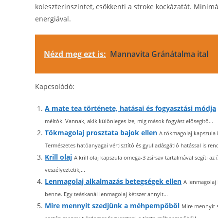
koleszterinszintet, csökkenti a stroke kockázatát. Minim
energiával.
Nézd meg ezt is:
Mannavita Gránátalma ital
Kapcsolódó:
A mate tea története, hatásai és fogyasztási módja
méltók. Vannak, akik különleges íze, míg mások fogyást elősegítő...
Tökmagolaj prosztata bajok ellen
A tökmagolaj kapszula b
Természetes hatóanyagai vértisztító és gyulladásgátló hatással is rend
Krill olaj
A krill olaj kapszula omega-3 zsírsav tartalmával segíti 
veszélyeztetik,...
Lenmagolaj alkalmazás betegségek ellen
A lenmagolaj 
benne. Egy teáskanál lenmagolaj kétszer annyit...
Mire mennyit szedjünk a méhpempőből
Mire mennyit 