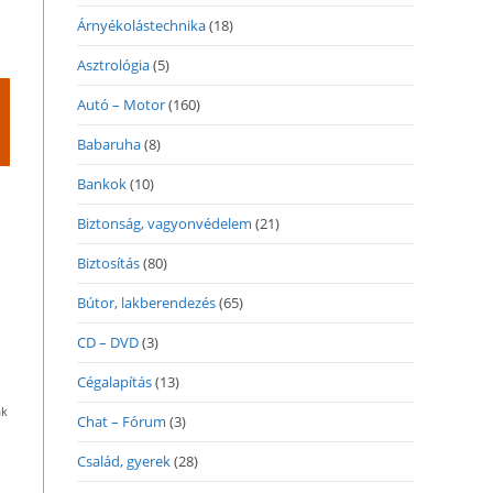
Árnyékolástechnika
(18)
Asztrológia
(5)
Autó – Motor
(160)
Babaruha
(8)
Bankok
(10)
Biztonság, vagyonvédelem
(21)
Biztosítás
(80)
Bútor, lakberendezés
(65)
CD – DVD
(3)
Cégalapítás
(13)
ak
Chat – Fórum
(3)
Család, gyerek
(28)