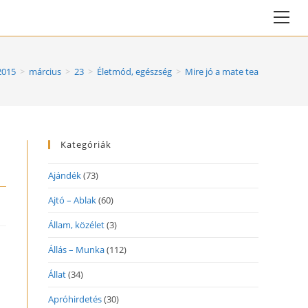
Vie
web
Me
2015
>
március
>
23
>
Életmód, egészség
>
Mire jó a mate tea
Kategóriák
Ajándék
(73)
Ajtó – Ablak
(60)
Állam, közélet
(3)
Állás – Munka
(112)
Állat
(34)
Apróhirdetés
(30)