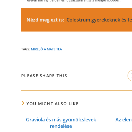
esetén mennyit érdemes fogyasztani a tiszta méhpempőből!...
Nézd meg ezt is:
Colostrum gyerekeknek és fe
TAGS:
MIRE JÓ A MATE TEA
SHARE
PLEASE SHARE THIS
THIS
CONTENT
YOU MIGHT ALSO LIKE
Graviola és más gyümölcslevek
Az ele
rendelése