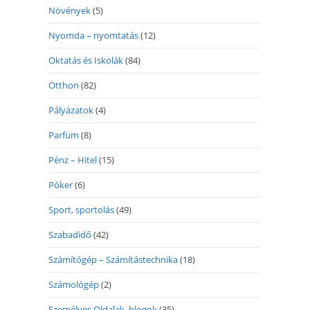
Növények
(5)
Nyomda – nyomtatás
(12)
Oktatás és Iskolák
(84)
Otthon
(82)
Pályázatok
(4)
Parfüm
(8)
Pénz – Hitel
(15)
Póker
(6)
Sport, sportolás
(49)
Szabadidő
(42)
Számítógép – Számítástechnika
(18)
Számológép
(2)
Személyes Oldalak, blogok
(35)