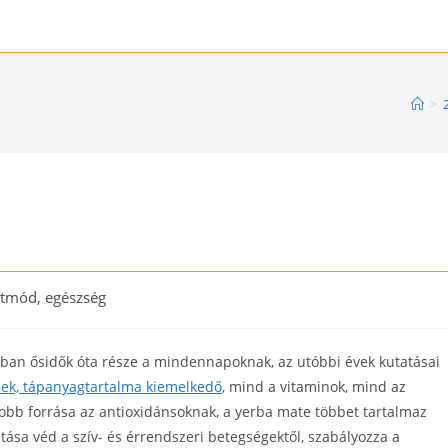
>
etmód, egészség
ry:
ában ősidők óta része a mindennapoknak, az utóbbi évek kutatásai
űek, tápanyagtartalma kiemelkedő
, mind a vitaminok, mind az
jobb forrása az antioxidánsoknak, a yerba mate többet tartalmaz
tása véd a szív- és érrendszeri betegségektől, szabályozza a