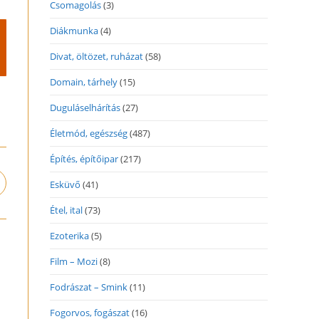
Csomagolás
(3)
Diákmunka
(4)
Divat, öltözet, ruházat
(58)
Domain, tárhely
(15)
Duguláselhárítás
(27)
Életmód, egészség
(487)
Építés, építőipar
(217)
Esküvő
(41)
pens
n
Étel, ital
(73)
ew
indow
Ezoterika
(5)
Film – Mozi
(8)
Fodrászat – Smink
(11)
Fogorvos, fogászat
(16)