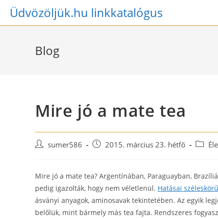
Skip
Üdvözöljük.hu linkkatalógus
to
content
Blog
Mire jó a mate tea
Post
Post
Post
sumer586
2015. március 23. hétfő
Él
author:
published:
catego
Mire jó a mate tea? Argentínában, Paraguayban, Brazíli
pedig igazolták, hogy nem véletlenül.
Hatásai széleskör
ásványi anyagok, aminosavak tekintetében. Az egyik leg
belőlük, mint bármely más tea fajta. Rendszeres fogyasz