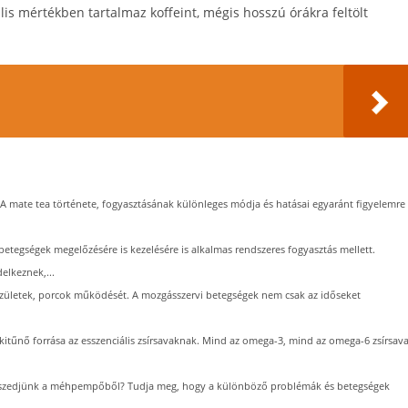
ális mértékben tartalmaz koffeint, mégis hosszú órákra feltölt
A mate tea története, fogyasztásának különleges módja és hatásai egyaránt figyelemre
etegségek megelőzésére is kezelésére is alkalmas rendszeres fogyasztás mellett.
elkeznek,...
az ízületek, porcok működését. A mozgásszervi betegségek nem csak az időseket
kitűnő forrása az esszenciális zsírsavaknak. Mind az omega-3, mind az omega-6 zsírsav
szedjünk a méhpempőből? Tudja meg, hogy a különböző problémák és betegségek