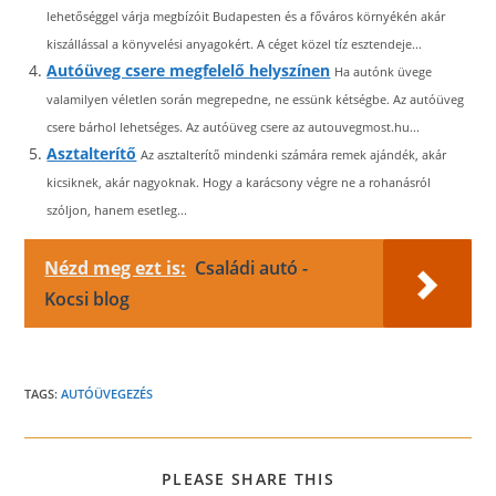
lehetőséggel várja megbízóit Budapesten és a főváros környékén akár
kiszállással a könyvelési anyagokért. A céget közel tíz esztendeje...
Autóüveg csere megfelelő helyszínen
Ha autónk üvege
valamilyen véletlen során megrepedne, ne essünk kétségbe. Az autóüveg
csere bárhol lehetséges. Az autóüveg csere az autouvegmost.hu...
Asztalterítő
Az asztalterítő mindenki számára remek ajándék, akár
kicsiknek, akár nagyoknak. Hogy a karácsony végre ne a rohanásról
szóljon, hanem esetleg...
Nézd meg ezt is:
Családi autó -
Kocsi blog
TAGS:
AUTÓÜVEGEZÉS
SHARE
PLEASE SHARE THIS
THIS