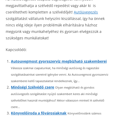
megjavíttathatja a szélvédő repedést vagy akár ki is
cseréltetheti kompletten a szélvédőjét!
Autóüvegezés
szolgáltatást vállalunk helyszíni kiszállással, így ha önnek
nincs elég ideje ilyen problémák elhárítására házhoz
megyünk vagy munkahelyéhez és gyorsan elvégezzük a
szükséges munkálatokat!
Kapcsolódó:
Autouvegmost gyorsszerviz megbízható szakemberei
Válassza szakmai csapatunkat, ha minőségi autóüveg és ragasztási
szolgáltatásainkat szeretné igénybe venni. Az Autouvegmost gyorsszerviz
szakemberei kellő tapasztalattal rendelkeznek, így...
Minőségi Szélvédő csere
Olyan megbízható és gondos
autóüvegezés szolgáltatást nyújtó szakembert keres aki minőségi
szélvédőket használ munkájához? Akkor válasszon minket! A szélvédő
csere...
Könyvelőiroda a fővárosiaknak
Könyvelőirodánk számos