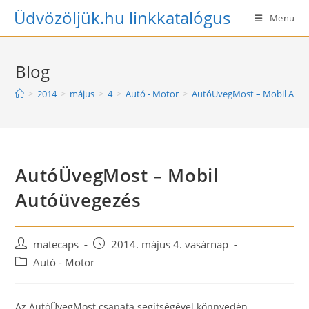
Skip
Üdvözöljük.hu linkkatalógus
Menu
to
content
Blog
>
2014
>
május
>
4
>
Autó - Motor
>
AutóÜvegMost – Mobil Aut
AutóÜvegMost – Mobil
Autóüvegezés
Post
Post
matecaps
2014. május 4. vasárnap
author:
published:
Post
Autó - Motor
category:
Az AutóÜvegMost csapata segítségével könnyedén