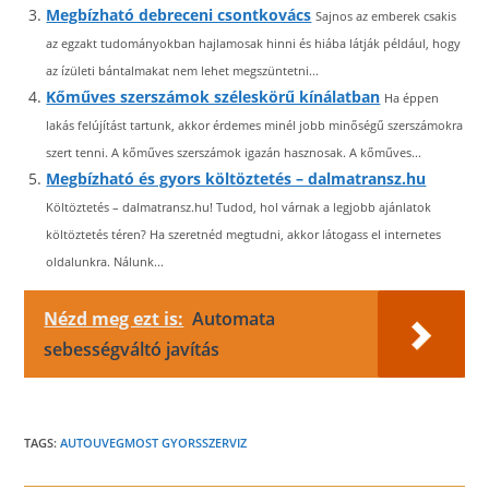
Megbízható debreceni csontkovács
Sajnos az emberek csakis
az egzakt tudományokban hajlamosak hinni és hiába látják például, hogy
az ízületi bántalmakat nem lehet megszüntetni...
Kőműves szerszámok széleskörű kínálatban
Ha éppen
lakás felújítást tartunk, akkor érdemes minél jobb minőségű szerszámokra
szert tenni. A kőműves szerszámok igazán hasznosak. A kőműves...
Megbízható és gyors költöztetés – dalmatransz.hu
Költöztetés – dalmatransz.hu! Tudod, hol várnak a legjobb ajánlatok
költöztetés téren? Ha szeretnéd megtudni, akkor látogass el internetes
oldalunkra. Nálunk...
Nézd meg ezt is:
Automata
sebességváltó javítás
TAGS:
AUTOUVEGMOST GYORSSZERVIZ