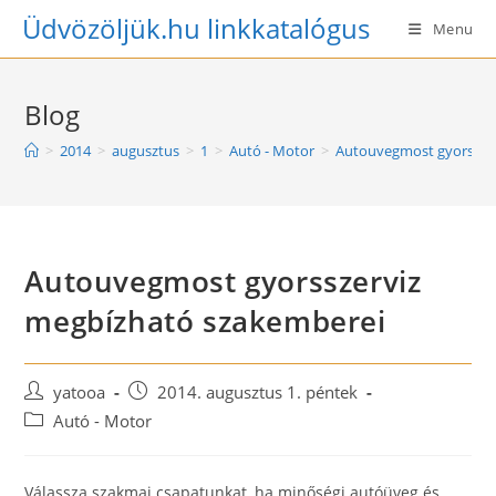
Skip
Üdvözöljük.hu linkkatalógus
Menu
to
content
Blog
>
2014
>
augusztus
>
1
>
Autó - Motor
>
Autouvegmost gyorssze
Autouvegmost gyorsszerviz
megbízható szakemberei
Post
Post
yatooa
2014. augusztus 1. péntek
author:
published:
Post
Autó - Motor
category:
Válassza szakmai csapatunkat, ha minőségi autóüveg és