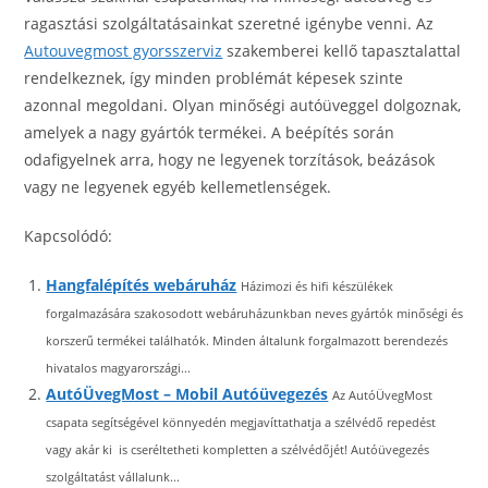
ragasztási szolgáltatásainkat szeretné igénybe venni. Az
Autouvegmost gyorsszerviz
szakemberei kellő tapasztalattal
rendelkeznek, így minden problémát képesek szinte
azonnal megoldani. Olyan minőségi autóüveggel dolgoznak,
amelyek a nagy gyártók termékei. A beépítés során
odafigyelnek arra, hogy ne legyenek torzítások, beázások
vagy ne legyenek egyéb kellemetlenségek.
Kapcsolódó:
Hangfalépítés webáruház
Házimozi és hifi készülékek
forgalmazására szakosodott webáruházunkban neves gyártók minőségi és
korszerű termékei találhatók. Minden általunk forgalmazott berendezés
hivatalos magyarországi...
AutóÜvegMost – Mobil Autóüvegezés
Az AutóÜvegMost
csapata segítségével könnyedén megjavíttathatja a szélvédő repedést
vagy akár ki is cseréltetheti kompletten a szélvédőjét! Autóüvegezés
szolgáltatást vállalunk...