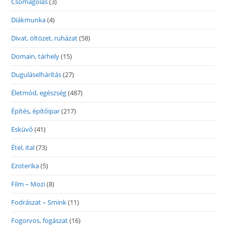
Csomagolás
(3)
Diákmunka
(4)
Divat, öltözet, ruházat
(58)
Domain, tárhely
(15)
Duguláselhárítás
(27)
Életmód, egészség
(487)
Építés, építőipar
(217)
Esküvő
(41)
Étel, ital
(73)
Ezoterika
(5)
Film – Mozi
(8)
Fodrászat – Smink
(11)
Fogorvos, fogászat
(16)