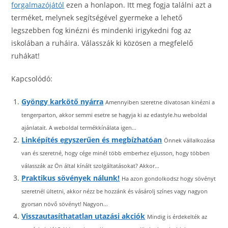
forgalmazójától
ezen a honlapon. Itt meg fogja találni azt a
terméket, melynek segítségével gyermeke a lehető
legszebben fog kinézni és mindenki irigykedni fog az
iskolában a ruháira. Válasszák ki közösen a megfelelő
ruhákat!
Kapcsolódó:
Gyöngy karkötő nyárra
Amennyiben szeretne divatosan kinézni a
tengerparton, akkor semmi esetre se hagyja ki az edastyle.hu weboldal
ajánlatait. A weboldal termékkínálata igen...
Linképítés egyszerűen és megbízhatóan
Önnek vállalkozása
van és szeretné, hogy cége minél több emberhez eljusson, hogy többen
válasszák az Ön által kínált szolgáltatásokat? Akkor...
Praktikus sövények nálunk!
Ha azon gondolkodsz hogy sövényt
szeretnél ültetni, akkor nézz be hozzánk és vásárolj színes vagy nagyon
gyorsan növő sövényt! Nagyon...
Visszautasíthatatlan utazási akciók
Mindig is érdekelték az