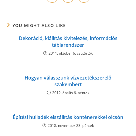
in
in
in
window
window
window
window
window
window
window
a
a
a
new
new
new
window
window
window
YOU MIGHT ALSO LIKE
Dekoráció, kiállítás kivitelezés, információs
táblarendszer
2011. október 6. csütörtök
Hogyan válasszunk vízvezetékszerelő
szakembert
2012. április 6. péntek
Építési hulladék elszállítás konténerekkel olcsón
2018. november 23. péntek