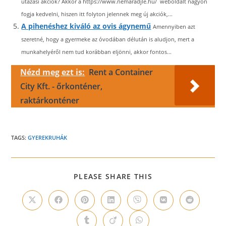
utazási akciók? Akkor a https://www.nemaradjle.hu/ weboldalt nagyon
fogja kedvelni, hiszen itt folyton jelennek meg új akciók,...
A pihenéshez kiváló az ovis ágynemű
Amennyiben azt
szeretné, hogy a gyermeke az óvodában délután is aludjon, mert a
munkahelyéről nem tud korábban eljönni, akkor fontos...
Nézd meg ezt is:
Rent a Container
City Kft. - őrkonténer,
raktárkonténer
TAGS:
GYEREKRUHÁK
SHARE
PLEASE SHARE THIS
THIS
CONTENT
Opens
Opens
Opens
Opens
Opens
Opens
Opens
in
in
in
in
in
in
in
a
a
a
a
a
a
a
Opens
Opens
Opens
new
new
new
new
new
new
new