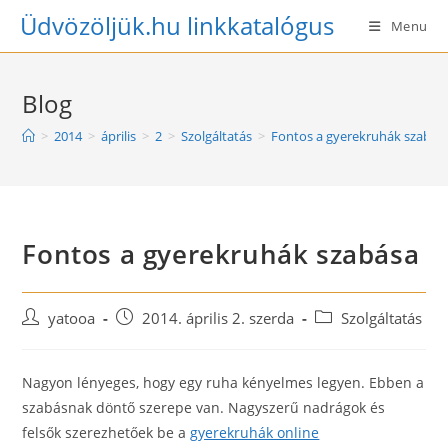
Skip
Üdvözöljük.hu linkkatalógus
Menu
to
content
Blog
>
2014
>
április
>
2
>
Szolgáltatás
>
Fontos a gyerekruhák szabás
Fontos a gyerekruhák szabása
Post
Post
Post
yatooa
2014. április 2. szerda
Szolgáltatás
author:
published:
category:
Nagyon lényeges, hogy egy ruha kényelmes legyen. Ebben a
szabásnak döntő szerepe van. Nagyszerű nadrágok és
felsők szerezhetőek be a
gyerekruhák online