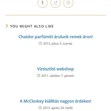
a
a
a
a
a
a
a
Opens
Opens
Opens
new
new
new
new
new
new
new
in
in
in
window
window
window
window
window
window
window
a
a
a
new
new
new
window
window
window
YOU MIGHT ALSO LIKE
Chatdor parfümöt árulunk remek áron!
2013. július 3. szerda
Víztisztító webshop
2011. október 7. péntek
A McCloskey kiállítás nagyon érdekes!
2013. április 29. hétfő