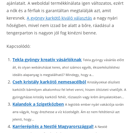
ajánlatait. A weboldal termékkínálata igen változatos, ezért
a nők és a férfiak is garantáltan megtalálják azt, amit
keresnek.
A gyöngy karkötő kiváló választás
a nagy nyári
hőségben, mivel nem izzad be alatt a bőre, ráadásul a
tengerparton is nagyon jól fog kinézni benne.
Kapcsolódó:
Tekla gyöngy kreatív vásárlóknak
Tekla gyöngy vásárlás előtt
áll, és olyan webáruházat keres, ahol számos egyéb, ékszerkészítéshez
ideális alapanyag is megtalálható? Mindegy, hogy a...
Cseh kristály karkötő nemesacélból
Kristályokkal díszített
karkötőt bármilyen alkalomhoz fel lehet venni, hiszen öltözteti viselőjét. A
gyöngyházas kristály karkötő fehér, rózsaszín vagy krém árnyalatokban...
Kalandok a Szigetközben
A legtöbb ember nyári vakációja során
arra vágyik, hogy érezhesse a víz közelségét. Ám ez nem feltétlenül azt
jelenti, hogy...
Karrierépítés a Nestlé Magyarországgal!
A Nestlé