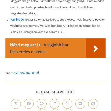
Magyarország a belső utánpótlásra helyez nagy hangsúlyt. Szinte minden
esetben az alsóbb posztok betöltésére keresnek munkavállalókat,
meglehetősen ritka,...
Karkötő
Ékszer-különlegességek, többek között nyakláncok, fülbevalók
vásárlása az Extreme Silver webáruházban. A készletben elérhetőek az
sima és a kristályberakásos változatok is....
Nézd meg ezt is:
A legjobb bar
felszerelés neked is
TAGS:
GYÖNGY KARKÖTŐ
SHARE
PLEASE SHARE THIS
THIS
CONTENT
Opens
Opens
Opens
Opens
Opens
Opens
Opens
in
in
in
in
in
in
in