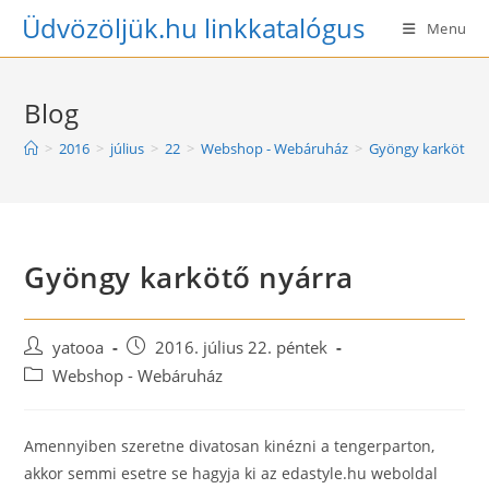
Skip
Üdvözöljük.hu linkkatalógus
Menu
to
content
Blog
>
2016
>
július
>
22
>
Webshop - Webáruház
>
Gyöngy karkötő n
Gyöngy karkötő nyárra
Post
Post
yatooa
2016. július 22. péntek
author:
published:
Post
Webshop - Webáruház
category:
Amennyiben szeretne divatosan kinézni a tengerparton,
akkor semmi esetre se hagyja ki az edastyle.hu weboldal