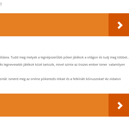
!
tításra. Tudd meg melyek a legnépszerűbb póker játékok a világon és tudj meg többet..
 és legnevesebb játékok közé tartozik, mivel szinte az összes ember ismer valamilyen
rtál: ismerd meg az online pókerezés titkait és a felkínált bónuszokat! Az oldalon