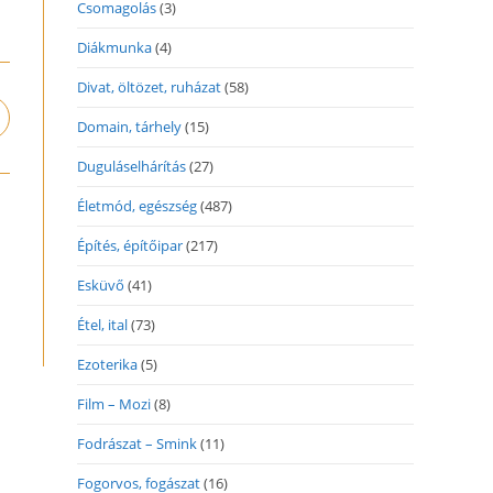
Csomagolás
(3)
Diákmunka
(4)
Divat, öltözet, ruházat
(58)
pens
Domain, tárhely
(15)
n
Duguláselhárítás
(27)
ew
indow
Életmód, egészség
(487)
Építés, építőipar
(217)
Esküvő
(41)
Étel, ital
(73)
Ezoterika
(5)
Film – Mozi
(8)
Fodrászat – Smink
(11)
Fogorvos, fogászat
(16)