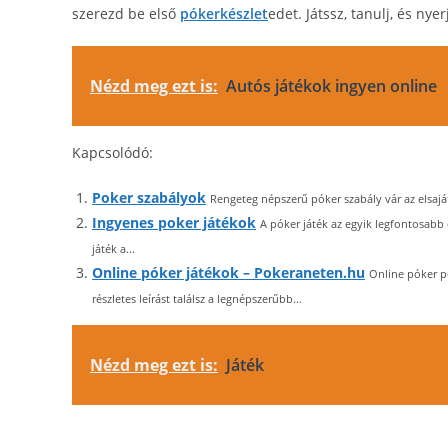
szerezd be első
pókerkészlet
edet. Játssz, tanulj, és nyerj
Nézd meg ezt is:
Autós játékok ingyen online
Kapcsolódó:
Poker szabályok
Rengeteg népszerű póker szabály vár az elsajá
Ingyenes poker játékok
A póker játék az egyik legfontosabb
játék a...
Online póker játékok – Pokeraneten.hu
Online póker po
részletes leírást találsz a legnépszerűbb...
Nézd meg ezt is:
Játék