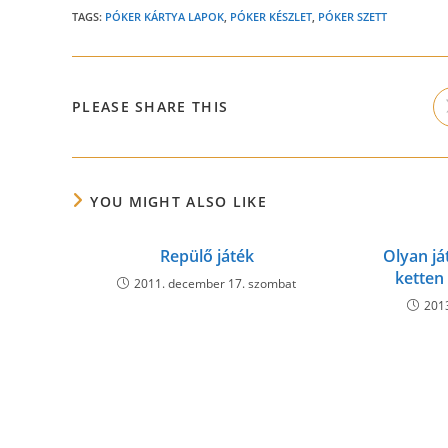
TAGS:
PÓKER KÁRTYA LAPOK
,
PÓKER KÉSZLET
,
PÓKER SZETT
SHARE
PLEASE SHARE THIS
THIS
CONTENT
YOU MIGHT ALSO LIKE
Repülő játék
Olyan já
ketten 
2011. december 17. szombat
2013