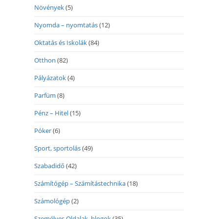
Növények
(5)
Nyomda – nyomtatás
(12)
Oktatás és Iskolák
(84)
Otthon
(82)
Pályázatok
(4)
Parfüm
(8)
Pénz – Hitel
(15)
Póker
(6)
Sport, sportolás
(49)
Szabadidő
(42)
Számítógép – Számítástechnika
(18)
Számológép
(2)
Személyes Oldalak, blogok
(35)