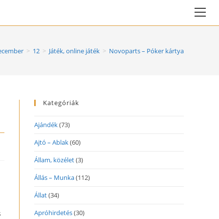
Vie
web
Me
ecember
>
12
>
Játék, online játék
>
Novoparts – Póker kártya
Kategóriák
Ajándék
(73)
Ajtó – Ablak
(60)
Állam, közélet
(3)
Állás – Munka
(112)
Állat
(34)
Apróhirdetés
(30)
s