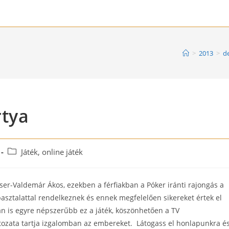
>
2013
>
d
rtya
Post
Játék, online játék
category:
er-Valdemár Ákos, ezekben a férfiakban a Póker iránti rajongás a
sztalattal rendelkeznek és ennek megfelelően sikereket értek el
an is egyre népszerűbb ez a játék, köszönhetően a TV
ltozata tartja izgalomban az embereket. Látogass el honlapunkra é