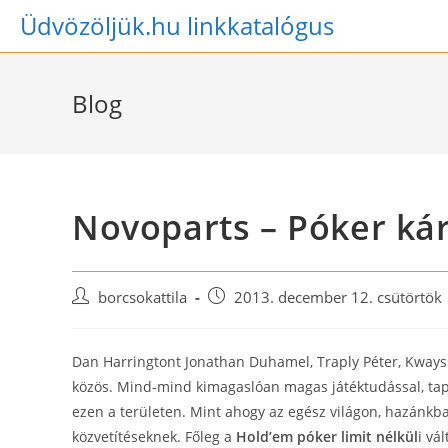
Skip
Üdvözöljük.hu linkkatalógus
to
content
Blog
Novoparts – Póker ká
Post
Post
borcsokattila
2013. december 12. csütörtök
author:
published:
Dan Harringtont Jonathan Duhamel, Traply Péter, Kwayss
közös. Mind-mind kimagaslóan magas játéktudással, tapa
ezen a területen. Mint ahogy az egész világon, hazánkb
közvetítéseknek. Főleg a
Hold’em póker limit nélkül
i vá