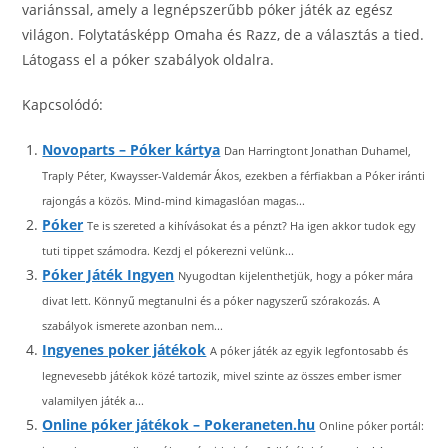
variánssal, amely a legnépszerűbb póker játék az egész
világon. Folytatásképp Omaha és Razz, de a választás a tied.
Látogass el a póker szabályok oldalra.
Kapcsolódó:
Novoparts – Póker kártya
Dan Harringtont Jonathan Duhamel,
Traply Péter, Kwaysser-Valdemár Ákos, ezekben a férfiakban a Póker iránti
rajongás a közös. Mind-mind kimagaslóan magas...
Póker
Te is szereted a kihívásokat és a pénzt? Ha igen akkor tudok egy
tuti tippet számodra. Kezdj el pókerezni velünk...
Póker Játék Ingyen
Nyugodtan kijelenthetjük, hogy a póker mára
divat lett. Könnyű megtanulni és a póker nagyszerű szórakozás. A
szabályok ismerete azonban nem...
Ingyenes poker játékok
A póker játék az egyik legfontosabb és
legnevesebb játékok közé tartozik, mivel szinte az összes ember ismer
valamilyen játék a...
Online póker játékok – Pokeraneten.hu
Online póker portál: