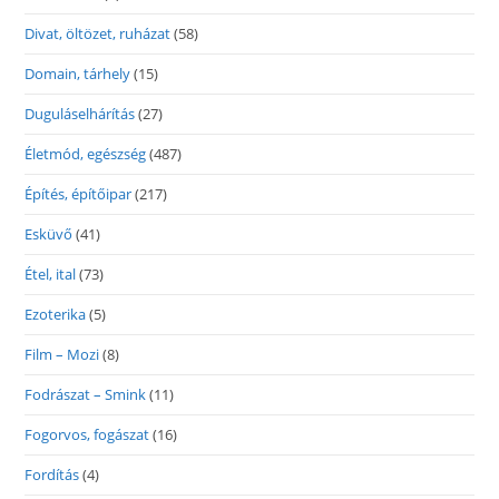
Divat, öltözet, ruházat
(58)
Domain, tárhely
(15)
Duguláselhárítás
(27)
Életmód, egészség
(487)
Építés, építőipar
(217)
Esküvő
(41)
Étel, ital
(73)
Ezoterika
(5)
Film – Mozi
(8)
Fodrászat – Smink
(11)
Fogorvos, fogászat
(16)
Fordítás
(4)