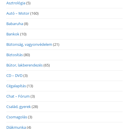
Asztrológia
(5)
Autó – Motor
(160)
Babaruha
(8)
Bankok
(10)
Biztonság, vagyonvédelem
(21)
Biztosítás
(80)
Bútor, lakberendezés
(65)
CD – DVD
(3)
Cégalapítás
(13)
Chat – Fórum
(3)
Család, gyerek
(28)
Csomagolás
(3)
Diákmunka
(4)