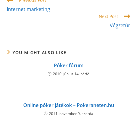
Previous Post
more
Internet marketing
articles
Next Post
Végzetúr
YOU MIGHT ALSO LIKE
Póker fórum
2010. június 14. hétfő
Online póker játékok – Pokeraneten.hu
2011. november 9. szerda