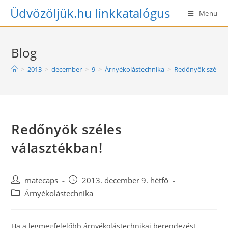
Skip
Üdvözöljük.hu linkkatalógus
Menu
to
content
Blog
>
2013
>
december
>
9
>
Árnyékolástechnika
>
Redőnyök széles 
Redőnyök széles
választékban!
Post
Post
matecaps
2013. december 9. hétfő
author:
published:
Post
Árnyékolástechnika
category:
Ha a legmegfelelőbb árnyékolástechnikai berendezést