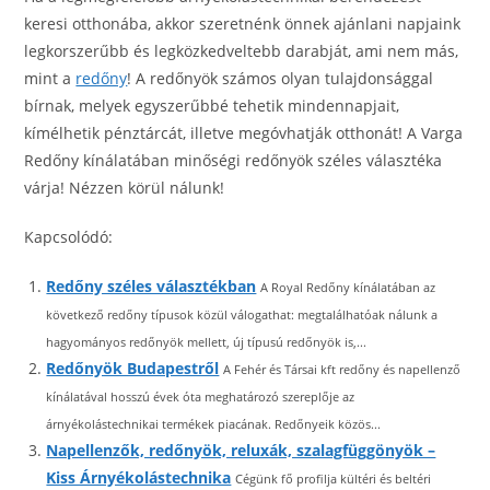
keresi otthonába, akkor szeretnénk önnek ajánlani napjaink
legkorszerűbb és legközkedveltebb darabját, ami nem más,
mint a
redőny
! A redőnyök számos olyan tulajdonsággal
bírnak, melyek egyszerűbbé tehetik mindennapjait,
kímélhetik pénztárcát, illetve megóvhatják otthonát! A Varga
Redőny kínálatában minőségi redőnyök széles választéka
várja! Nézzen körül nálunk!
Kapcsolódó:
Redőny széles választékban
A Royal Redőny kínálatában az
következő redőny típusok közül válogathat: megtalálhatóak nálunk a
hagyományos redőnyök mellett, új típusú redőnyök is,...
Redőnyök Budapestről
A Fehér és Társai kft redőny és napellenző
kínálatával hosszú évek óta meghatározó szereplője az
árnyékolástechnikai termékek piacának. Redőnyeik közös...
Napellenzők, redőnyök, reluxák, szalagfüggönyök –
Kiss Árnyékolástechnika
Cégünk fő profilja kültéri és beltéri