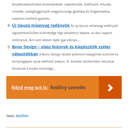
árnyékolástechnikai berendezések: napellenzők, redőnyök, reluxák,
roletták, szalagfüggönyök magyarországi gyártása és forgalmazása,
valamint külföldi gyártók...
Új típusú műanyag redőnyök
Az új típusú műanyag redőnyök
legszembetűnőbb különbsége régi társaikhoz képest, az alul csapott
redőnytok. Ám nem ebben rejlik igaz előnye....
Bono Design – olasz bútorok és kiegészítők széles
választékban
A Bono Design stúdió prémium kategóriás bútorok és
konyhagépek nyújt elérhető árakon. III. kerületi stúdiónkba elhoztuk
Önöknek a kiváló minőségű...
Nézd meg ezt is:
Redőny szerelés
TAGS:
REDŐNY