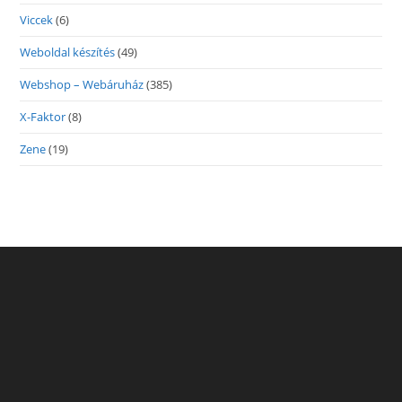
Viccek
(6)
Weboldal készítés
(49)
Webshop – Webáruház
(385)
X-Faktor
(8)
Zene
(19)