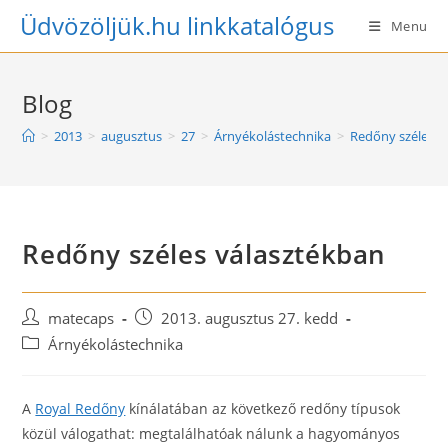
Skip
Üdvözöljük.hu linkkatalógus
Menu
to
content
Blog
>
2013
>
augusztus
>
27
>
Árnyékolástechnika
>
Redőny széles v
Redőny széles választékban
Post
Post
matecaps
2013. augusztus 27. kedd
author:
published:
Post
Árnyékolástechnika
category:
A
Royal Redőny
kínálatában az következő redőny típusok
közül válogathat: megtalálhatóak nálunk a hagyományos