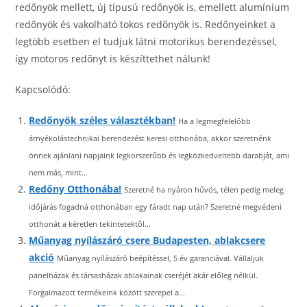
redőnyök mellett, új típusú redőnyök is, emellett alumínium
redőnyök és vakolható tokos redőnyök is. Redőnyeinket a
legtöbb esetben el tudjuk látni motorikus berendezéssel,
így motoros redőnyt is készíttethet nálunk!
Kapcsolódó:
Redőnyök széles választékban!
Ha a legmegfelelőbb
árnyékolástechnikai berendezést keresi otthonába, akkor szeretnénk
önnek ajánlani napjaink legkorszerűbb és legközkedveltebb darabját, ami
nem más, mint...
Redőny Otthonába!
Szeretné ha nyáron hűvös, télen pedig meleg
időjárás fogadná otthonában egy fáradt nap után? Szeretné megvédeni
otthonát a kéretlen tekintetektől...
Műanyag nyílászáró csere Budapesten, ablakcsere
akció
Műanyag nyílászáró beépítéssel, 5 év garanciával. Vállaljuk
panelházak és társasházak ablakainak cseréjét akár előleg nélkül.
Forgalmazott termékeink között szerepel a...