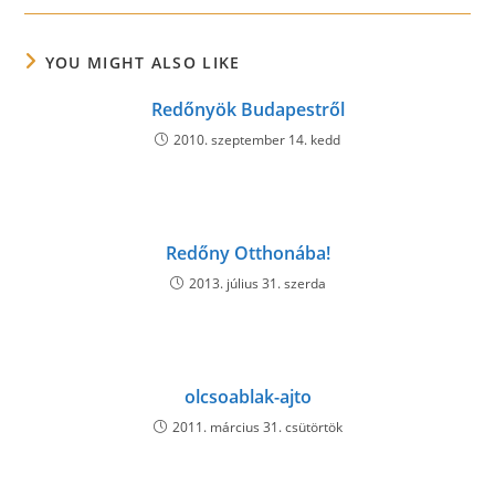
new
new
new
window
window
window
YOU MIGHT ALSO LIKE
Redőnyök Budapestről
2010. szeptember 14. kedd
Redőny Otthonába!
2013. július 31. szerda
olcsoablak-ajto
2011. március 31. csütörtök