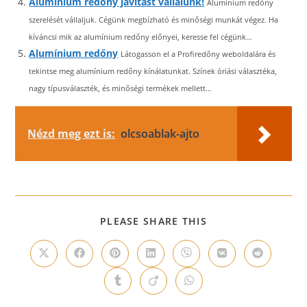
Alumínium redőny javítást vállalunk!
Alumínium redőny
szerelését vállaljuk. Cégünk megbízható és minőségi munkát végez. Ha
kíváncsi mik az alumínium redőny előnyei, keresse fel cégünk...
Alumínium redőny
Látogasson el a Profiredőny weboldalára és
tekintse meg alumínium redőny kínálatunkat. Színek óriási választéka,
nagy típusválaszték, és minőségi termékek mellett...
Nézd meg ezt is:
olcsoablak-ajto
SHARE
PLEASE SHARE THIS
THIS
CONTENT
Opens
Opens
Opens
Opens
Opens
Opens
Opens
in
in
in
in
in
in
in
a
a
a
a
a
a
a
Opens
Opens
Opens
new
new
new
new
new
new
new
in
in
in
window
window
window
window
window
window
window
a
a
a