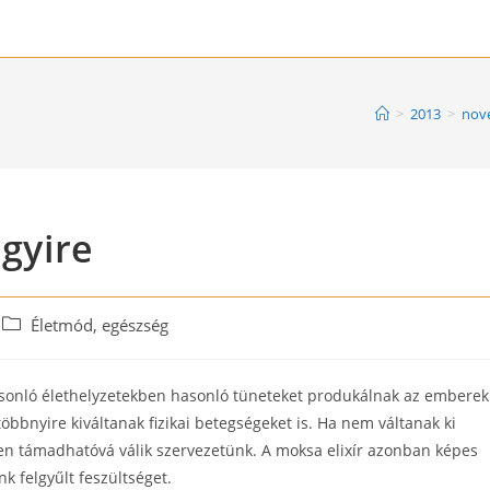
>
2013
>
nov
egyire
Post
Életmód, egészség
category:
asonló élethelyzetekben hasonló tüneteket produkálnak az emberek
többnyire kiváltanak fizikai betegségeket is. Ha nem váltanak ki
n támadhatóvá válik szervezetünk. A moksa elixír azonban képes
 felgyűlt feszültséget.