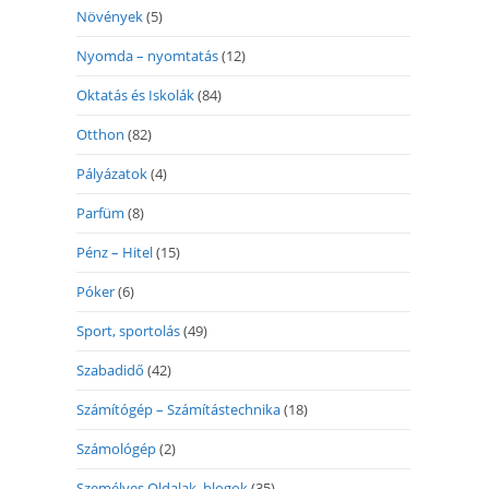
Növények
(5)
Nyomda – nyomtatás
(12)
Oktatás és Iskolák
(84)
Otthon
(82)
Pályázatok
(4)
Parfüm
(8)
Pénz – Hitel
(15)
Póker
(6)
Sport, sportolás
(49)
Szabadidő
(42)
Számítógép – Számítástechnika
(18)
Számológép
(2)
Személyes Oldalak, blogok
(35)