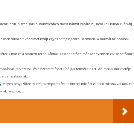
enki örül, hiszen sokkal könnyebben tudsz bármit vásárolni, nem kell külön eljárkálj
tieknek fokozott védelmet nyújt egyes betegségekkel szemben. A normál bélflórának
ás létezik már és a modern technikáknak köszönhetően már könnyebben elviselhetőbbek
sadással, tervezéssel és összeszereléssel kínáljuk termékeinket. Az irodabútor cseréje
sra panaszkodnak....
k
Milyen tényezőkre muszáj szempontként tekinteni mielőtt elindul rokonaival üdülni?
knak hasznos,...