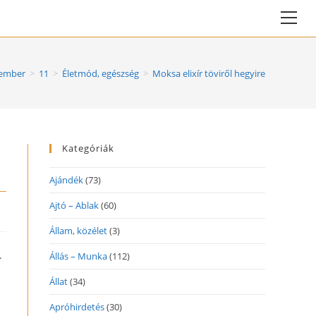
Vie
web
Me
ember
>
11
>
Életmód, egészség
>
Moksa elixír töviről hegyire
Kategóriák
Ajándék
(73)
Ajtó – Ablak
(60)
Állam, közélet
(3)
.
Állás – Munka
(112)
Állat
(34)
Apróhirdetés
(30)