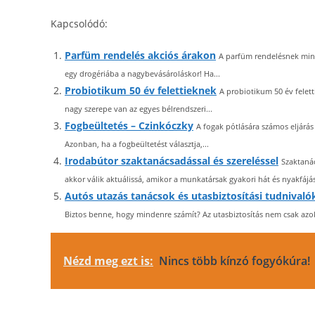
Kapcsolódó:
Parfüm rendelés akciós árakon
A parfüm rendelésnek mind
egy drogériába a nagybevásároláskor! Ha...
Probiotikum 50 év felettieknek
A probiotikum 50 év felet
nagy szerepe van az egyes bélrendszeri...
Fogbeültetés – Czinkóczky
A fogak pótlására számos eljár
Azonban, ha a fogbeültetést választja,...
Irodabútor szaktanácsadással és szereléssel
Szaktanác
akkor válik aktuálissá, amikor a munkatársak gyakori hát és nyakfájá
Autós utazás tanácsok és utasbiztosítási tudnivaló
Biztos benne, hogy mindenre számít? Az utasbiztosítás nem csak azo
Nézd meg ezt is:
Nincs több kínzó fogyókúra!