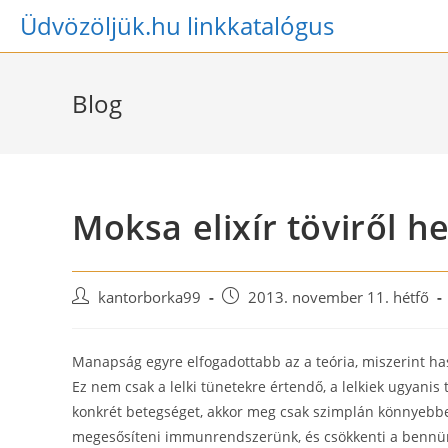
Skip
Üdvözöljük.hu linkkatalógus
to
content
Blog
Moksa elixír töviről h
Post
Post
kantorborka99
2013. november 11. hétfő
author:
published:
Manapság egyre elfogadottabb az a teória, miszerint h
Ez nem csak a lelki tünetekre értendő, a lelkiek ugyanis 
konkrét betegséget, akkor meg csak szimplán könnyebbe
megesősíteni immunrendszerünk, és csökkenti a bennünk