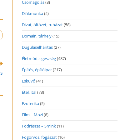
Csomagolás
(3)
Diákmunka
(4)
Divat, öltözet, ruházat
(58)
Domain, tárhely
(15)
pens
n
Duguláselhárítás
(27)
ew
indow
Életmód, egészség
(487)
Építés, építőipar
(217)
zs
Esküvő
(41)
Étel, ital
(73)
Ezoterika
(5)
Film – Mozi
(8)
Fodrászat – Smink
(11)
Fogorvos, fogászat
(16)