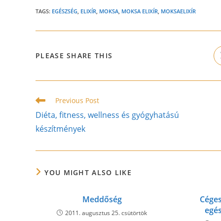
TAGS:
EGÉSZSÉG
,
ELIXÍR
,
MOKSA
,
MOKSA ELIXÍR
,
MOKSAELIXÍR
SHARE
PLEASE SHARE THIS
THIS
CONTENT
Read
Previous Post
more
Diéta, fitness, wellness és gyógyhatású
articles
készítmények
YOU MIGHT ALSO LIKE
Meddőség
Céges
egé
2011. augusztus 25. csütörtök