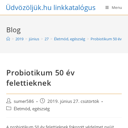
Skip
Üdvözöljük.hu linkkatalógus
Menu
to
content
Blog
>
2019
>
június
>
27
>
Életmód, egészség
>
Probiotikum 50 év fel
Probiotikum 50 év
felettieknek
Post
Post
sumer586
2019. június 27. csütörtök
author:
published:
Post
Életmód, egészség
category:
A probiotikum 50 év felettieknek fokozott védelmet nyújt