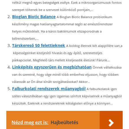
nélkül megnő egyes betegségek esélye. Ezek a mikroorganizmusok fontos
szerepet töltenek be a szervezet különböző pontjain,...
Bioglan Biotic Balance
A Bioglan Biotic Balance probiotikum
készítmény magas hatóanyagtartalommal segíti az emésztőrendszer
helyes működését. Ha a káros baktériumok elszaporodnak a
bélrendszerben,...
Társkereső 50 felettieknek
A boldog életnek két alappillére van,a
képességeinket kiteljesítő hivatás és egy építő, szeretetteljes
párkapcsolat. Megfelelő társ mellett kiteljesedik életünk! Párunk...
Linképítés egyszerűen és megbízhatóan
Önnek vállalkozása
van és szeretné, hogy cége minél több emberhez eljusson, hogy többen
válasszák az Ön által kínált szolgáltatásokat? Akkor...
Falburkolati rendszerek műanyagból
A falburkolatok igen
széles választékában egy igen izgalmas színfolt képviselnek a műanyagból
készültek. Ezeknek a rendszereknek kétségtelen előnye a könnyen...
Nézd meg ezt is:
Hajbeültetés