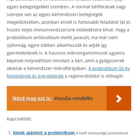
egyes betegségekkel szemben. A normál bélflórának nagy
szerepe van az egyes bélrendszeri betegségek
megelőzésében, azonban ennél is fontosabb feladatot lát el,
hiszen teljes immunrendszerünk működésére kihat. Hogy a
probiotikum antibiotikum mellé javasolt, ma már nem
újdonság, egyre többen alkalmazzák és adják így
gyermekeiknek is. A hasznos mikroorganizmusok ugyanis
képesek helyreállítani mindazt a kárt, amit a gyógyszerek
okoztak a bélrendszer mikroflórájában.
A probiotikum 50 év
felettieknek és gyerekeknek
a regenerálódást is elősegíti.
Nézd meg ezt is:
Hoodia rendelés
Kapcsolódó:
Kinek ajánlott a probiotikum
A kellő mennyiségű probiotikum