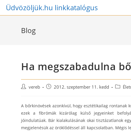
Skip
Üdvözöljük.hu linkkatalógus
to
content
Blog
Ha megszabadulna bőr
Post
Post
Post
vereb
2012. szeptember 11. kedd
Éle
author:
published:
category
A bőrkinövések azonkívül, hogy esztétikailag rontanak
ezek a fibrómák kizárólag külső jegyeinket befoly
jóindulatúak. Bár kialakulásának okai tisztázatlanok eg
megjelenésük az öröklődéssel áll kapcsolatban. Mégis l