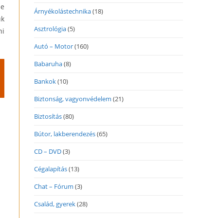
be
Árnyékolástechnika
(18)
uk
Asztrológia
(5)
ni
Autó – Motor
(160)
Babaruha
(8)
Bankok
(10)
Biztonság, vagyonvédelem
(21)
Biztosítás
(80)
Bútor, lakberendezés
(65)
CD – DVD
(3)
Cégalapítás
(13)
Chat – Fórum
(3)
Család, gyerek
(28)