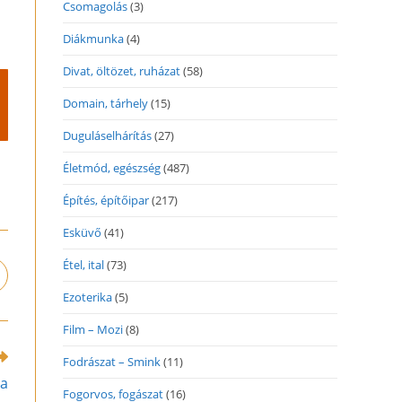
Csomagolás
(3)
Diákmunka
(4)
Divat, öltözet, ruházat
(58)
Domain, tárhely
(15)
Duguláselhárítás
(27)
Életmód, egészség
(487)
Építés, építőipar
(217)
Esküvő
(41)
Étel, ital
(73)
pens
n
Ezoterika
(5)
ew
Film – Mozi
(8)
indow
Fodrászat – Smink
(11)
ja
Fogorvos, fogászat
(16)