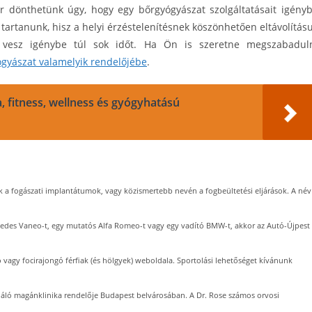
or dönthetünk úgy, hogy egy bőrgyógyászat szolgáltatásait igény
tartanunk, hisz a helyi érzéstelenítésnek köszönhetően eltávolítás
vesz igénybe túl sok időt. Ha Ön is szeretne megszabadul
ógyászat valamelyik rendelőjébe
.
a, fitness, wellness és gyógyhatású
k a fogászati implantátumok, vagy közismertebb nevén a fogbeültetési eljárások. A név
edes Vaneo-t, egy mutatós Alfa Romeo-t vagy egy vadító BMW-t, akkor az Autó-Újpest
 vagy focirajongó férfiak (és hölgyek) weboldala. Sportolási lehetőséget kívánunk
ínáló magánklinika rendelője Budapest belvárosában. A Dr. Rose számos orvosi