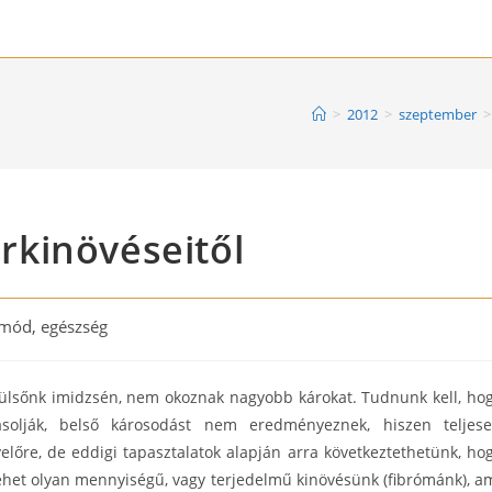
>
2012
>
szeptember
>
kinövéseitől
tmód, egészség
:
 külsőnk imidzsén, nem okoznak nagyobb károkat. Tudnunk kell, ho
ásolják, belső károsodást nem eredményeznek, hiszen teljes
yelőre, de eddigi tapasztalatok alapján arra következtethetünk, ho
ehet olyan mennyiségű, vagy terjedelmű kinövésünk (fibrómánk), a