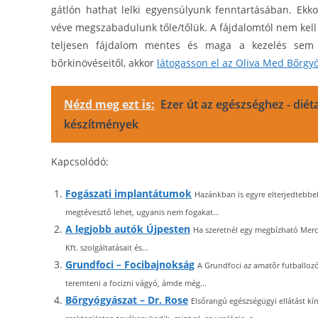
gátlón hathat lelki egyensúlyunk fenntartásában. Ekk
véve megszabadulunk tőle/tőlük. A fájdalomtól nem kell 
teljesen fájdalom mentes és maga a kezelés sem 
bőrkinövéseitől, akkor
látogasson el az Oliva Med Bőrgy
Nézd meg ezt is:
Ezer út az egészséghez - diét
készítmények
Kapcsolódó:
Fogászati implantátumok
Hazánkban is egyre elterjedtebbe
megtévesztő lehet, ugyanis nem fogakat...
A legjobb autók Újpesten
Ha szeretnél egy megbízható Merc
Kft. szolgáltatásait és...
Grundfoci – Focibajnokság
A Grundfoci az amatőr futballozó
teremteni a focizni vágyó, ámde még...
Bőrgyógyászat – Dr. Rose
Elsőrangú egészségügyi ellátást k