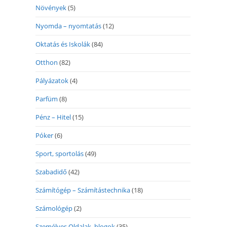
Növények
(5)
Nyomda – nyomtatás
(12)
Oktatás és Iskolák
(84)
Otthon
(82)
Pályázatok
(4)
Parfüm
(8)
Pénz – Hitel
(15)
Póker
(6)
Sport, sportolás
(49)
Szabadidő
(42)
Számítógép – Számítástechnika
(18)
Számológép
(2)
Személyes Oldalak, blogok
(35)