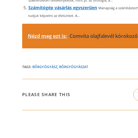
szakterületen tevékenykedik, mint pl. az urológia, a...
Számítógép vásárlás egyszerűen
Manapság a számítástechn
tudjuk képzelni az életünket. A...
Nézd meg ezt is:
Comvita olajfalevél kórokozó
TAGS:
BŐRGYÓGYÁSZ
,
BŐRGYÓGYÁSZAT
SHARE
PLEASE SHARE THIS
THIS
CONTENT
Read
more
articles