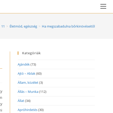
Vie
web
Me
11
>
Életmód, egészség
>
Ha megszabadulna bőrkinövéseitől
Kategóriák
Ajándék
(73)
Ajtó – Ablak
(60)
Állam, közélet
(3)
gy
Állás – Munka
(112)
en
Állat
(34)
gy
Apróhirdetés
(30)
mi