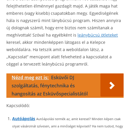
felejthetetlen élménnyel gazdagít majd. A játék maga hat
emberes (vagy kisebb) csapatokban megy. Egyediségének
hála is nagyszerű mint lánybúcsú program. Hiszen annyira
új dolognak számít, hogy erre biztos nem számítanak a
meghívottak! Szóval ha egyébként is
leánybúcsú ötleteket
keresel, akkor mindenképpen látogass el a Kelepce
weboldalára. Ha tetszik amit a weboldalon látsz, a
„Kapcsolat” menüpont alatt felveheted a kapcsolatot a
céggel a tervezett leánybúcsú programról.
Nézd meg ezt is:
Esküvői DJ
szolgáltatás, fénytechnika és
hangosítás az Esküvőspecialistától
Kapcsolódó:
Autóápolás
Autóápolási termék az, amit keresel? Minden képen csak
olyat vásárolnál szívesen, ami a minőséget képviseli? Ha nem tudod, hogy