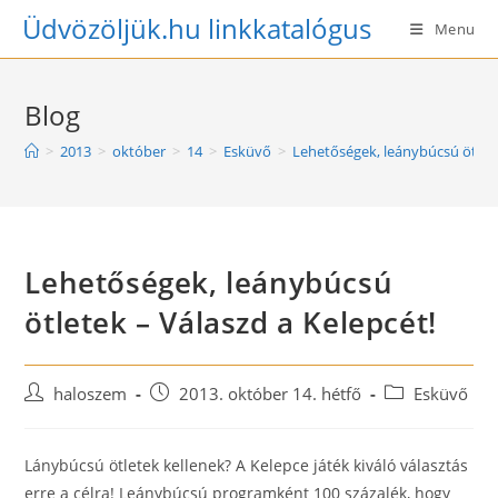
Skip
Üdvözöljük.hu linkkatalógus
Menu
to
content
Blog
>
2013
>
október
>
14
>
Esküvő
>
Lehetőségek, leánybúcsú ötlete
Lehetőségek, leánybúcsú
ötletek – Válaszd a Kelepcét!
Post
Post
Post
haloszem
2013. október 14. hétfő
Esküvő
author:
published:
category:
Lánybúcsú ötletek kellenek? A Kelepce játék kiváló választás
erre a célra! Leánybúcsú programként 100 százalék, hogy