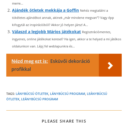
merre...
Ajándék ötletek mekkája a Goffin
Nehéz megtalálni a
tökéletes ajándékot annak, akinek „már mindene megvan”? Vagy épp
kifogytál az inspirációból? Akkor jó helyen jársz! A...
Válaszd a legjobb Mários játékokat
Regisztrációmentes,
ingyenes, online játékokat keresel? Ha igen, akkor a te helyed a mi játékos
oldalunkon van. Lépj fel weblapunkra és...
Nézd meg ezt is:
Esküvői dekoráció
profikkal
TAGS:
LÁNYBÚCSÚ ÖTLETEK
,
LÁNYBÚCSÚ PROGRAM
,
LEÁNYBÚCSÚ
ÖTLETEK
,
LEÁNYBÚCSÚ PROGRAM
SHARE
PLEASE SHARE THIS
THIS