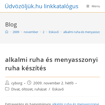
Skip
Üdvözöljük.hu linkkatalógus
Menu
to
content
Blog
>
2009
>
november
>
2
>
Esküvő
>
alkalmi ruha és menyasszonyi
alkalmi ruha és menyasszonyi
ruha készítés
Post
Post
cyborg
2009. november 2. hétfő
author:
published:
Post
Divat, öltözet, ruházat
/
Esküvő
category:
Extravagáns és hagyományos
alkalmi ruha és menyasszonyi