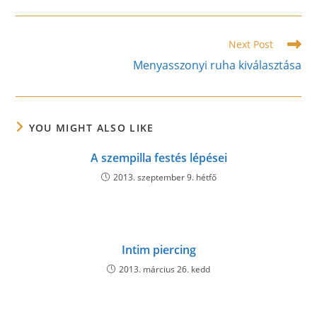
a
a
a
new
new
new
window
window
window
Read
Next Post
more
Menyasszonyi ruha kiválasztása
articles
YOU MIGHT ALSO LIKE
A szempilla festés lépései
2013. szeptember 9. hétfő
Intim piercing
2013. március 26. kedd