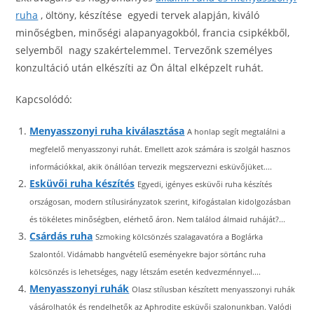
ruha
, öltöny, készítése egyedi tervek alapján, kiváló
minőségben, minőségi alapanyagokból, francia csipkékből,
selyemből nagy szakértelemmel. Tervezőnk személyes
konzultáció után elkészíti az Ön által elképzelt ruhát.
Kapcsolódó:
Menyasszonyi ruha kiválasztása
A honlap segít megtalálni a
megfelelő menyasszonyi ruhát. Emellett azok számára is szolgál hasznos
információkkal, akik önállóan tervezik megszervezni esküvőjüket....
Esküvői ruha készítés
Egyedi, igényes esküvői ruha készítés
országosan, modern stílusirányzatok szerint, kifogástalan kidolgozásban
és tökéletes minőségben, elérhető áron. Nem találod álmaid ruháját?...
Csárdás ruha
Szmoking kölcsönzés szalagavatóra a Boglárka
Szalontól. Vidámabb hangvételű eseményekre bajor sörtánc ruha
kölcsönzés is lehetséges, nagy létszám esetén kedvezménnyel....
Menyasszonyi ruhák
Olasz stílusban készített menyasszonyi ruhák
vásárolhatók és rendelhetők az Aphrodite esküvői szalonunkban. Valódi