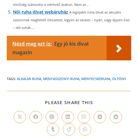
minőség számodra is elérhető árakon. Nem az...
Női ruha divat webáruház
A legújabb ruha divat az aktuális
szezonnak megfelelő öltözettel, legyen az tavaszi – nyári, vagy éppen őszi
– téli ruhák....
Nézd meg ezt is:
Egy jó kis divat
magazin
TAGS:
ALKALMI RUHA
,
MENYASSZONYI RUHA
,
MENYECSKERUHA
,
ÖLTÖNY
SHARE
PLEASE SHARE THIS
THIS
CONTENT
Opens
Opens
Opens
Opens
Opens
Opens
Opens
in
in
in
in
in
in
in
a
a
a
a
a
a
a
Opens
Opens
Opens
new
new
new
new
new
new
new
in
in
in
window
window
window
window
window
window
window