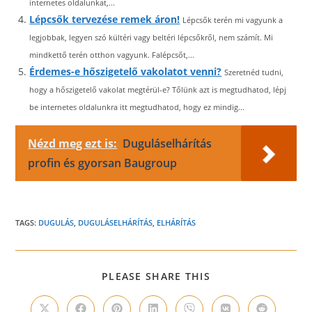
internetes oldalunkat,...
Lépcsők tervezése remek áron!
Lépcsők terén mi vagyunk a
legjobbak, legyen szó kültéri vagy beltéri lépcsőkről, nem számít. Mi
mindkettő terén otthon vagyunk. Falépcsőt,...
Érdemes-e hőszigetelő vakolatot venni?
Szeretnéd tudni,
hogy a hőszigetelő vakolat megtérül-e? Tőlünk azt is megtudhatod, lépj
be internetes oldalunkra itt megtudhatod, hogy ez mindig...
Nézd meg ezt is:
Duguláselhárítás
profin és gyorsan Baugroup
TAGS:
DUGULÁS
,
DUGULÁSELHÁRÍTÁS
,
ELHÁRÍTÁS
SHARE
PLEASE SHARE THIS
THIS
CONTENT