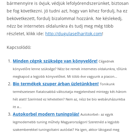
bármennyire is óvjuk, védjük lefolyórendszerünket, biztosan
be fog következni. Jó tudni azt, hogy van kihez fordulj, ha ez
bekövetkezett, fordulj bizalommal hozzánk. Ne késlekedj,
nézz be internetes oldalunkra és tudj meg még több
részletet, klikk ide:
http://dugulaselharitok.com
!
Kapcsolódó:
Minden cégnk szüksége van könyvelőre!
Cégednek
könyvelőre lenne szüksége? Nézz be remek internetes oldalunkra, tőlünk
megkapod a legjobb könyvelőket. Mi több éve vagyunk a piacon...
Bio termékek szuper árban üzletünkben!
Tonikunk
természetesen fiatalosabbá változtatja megjelenésed mintegy két-három
hét alatt! Szerinted ez lehetetlen? Nem az, nézz be bio webáruházunkba
itt a...
Autokorbel modern tuningolás!
Autokorbel– az egyik
legmodernebb tuning műhely Magyarországon! Szeretnéd a legjobb
szakemberekkel tuningoltatni autódat? Ha igen, akkor látogasd meg