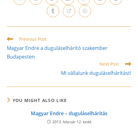
Opens
Opens
Opens
Opens
Opens
Opens
Opens
in
in
in
in
in
in
in
a
a
a
a
a
a
a
Opens
Opens
Opens
new
new
new
new
new
new
new
in
in
in
window
window
window
window
window
window
window
a
a
a
new
new
new
window
window
window
Read
Previous Post
more
Magyar Endre a duguláselhárító szakember
articles
Budapesten
Next Post
Mi vállalunk duguláselhárítást!
YOU MIGHT ALSO LIKE
Magyar Endre – duguláselhárítás
2013. február 12. kedd