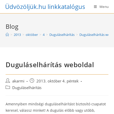
Skip
Üdvözöljük.hu linkkatalógus
Menu
to
content
Blog
>
2013
>
október
>
4
>
Duguláselhárítás
>
Duguláselhárítás webo
Duguláselhárítás weboldal
Post
Post
akarmi
2013. október 4. péntek
author:
published:
Post
Duguláselhárítás
category:
Amennyiben minőségi duguláselhárítást biztosító csapatot
keresel, válassz minket! A dugulás előbb vagy utóbb,