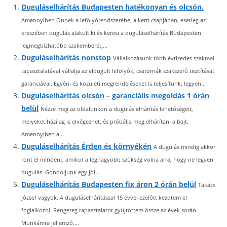
Duguláselhárítás Budapesten hatékonyan és olcsón.
Amennyiben Önnek a lefolyórendszerébe, a kerti csapjában, esetleg az
ereszében dugulás alakult ki és keresi a duguláselhárítás Budapesten
legmegbízhatóbb szakemberét,...
Duguláselhárítás nonstop
Vállalkozásunk több évtizedes szakmai
tapasztalatával vállalja az eldugult lefolyók, csatornák szakszerű tisztítását
garanciával. Egyéni és közületi megrendeléseket is teljesítünk, legyen...
Duguláselhárítás olcsón – garanciális megoldás 1 órán
belül
Nézze meg az oldalunkon a dugulás elhárítás lehetőségeit,
melyeket házilag is elvégezhet, és próbálja meg elhárítani a bajt.
Amennyiben a...
Duguláselhárítás Érden és környékén
A dugulás mindig akkor
ront el mindent, amikor a legnagyobb szükség volna arra, hogy ne legyen
dugulás. Gondoljunk egy jól...
Duguláselhárítás Budapesten fix áron 2 órán belül
Takács
József vagyok. A duguláselhárítással 15 évvel ezelőtt kezdtem el
foglalkozni. Rengeteg tapasztalatot gyűjtöttem össze az évek során.
Munkámra jellemző,...