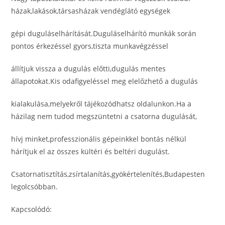
házak,lakások,társasházak vendéglátó egységek
gépi duguláselhárítását.Duguláselhárító munkák során
pontos érkezéssel gyors,tiszta munkavégzéssel
állítjuk vissza a dugulás előtti,dugulás mentes
állapotokat.Kis odafigyeléssel meg elelőzhető a dugulás
kialakulása,melyekről tájékozódhatsz oldalunkon.Ha a
házilag nem tudod megszüntetni a csatorna dugulását,
hívj minket,professzionális gépeinkkel bontás nélkül
hárítjuk el az összes kültéri és beltéri dugulást.
Csatornatisztítás,zsírtalanítás,gyökértelenítés,Budapesten
legolcsóbban.
Kapcsolódó: