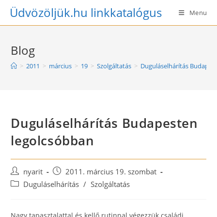
Skip
Üdvözöljük.hu linkkatalógus
Menu
to
content
Blog
>
2011
>
március
>
19
>
Szolgáltatás
>
Duguláselhárítás Budapes
Duguláselhárítás Budapesten
legolcsóbban
Post
Post
nyarit
2011. március 19. szombat
author:
published:
Post
Duguláselhárítás
/
Szolgáltatás
category:
Nagy tapasztalattal és kellő rutinnal végezzük családi