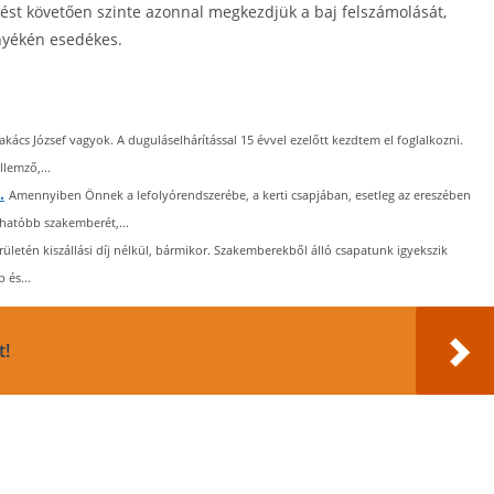
tést követően szinte azonnal megkezdjük a baj felszámolását,
nyékén esedékes.
akács József vagyok. A duguláselhárítással 15 évvel ezelőtt kezdtem el foglalkozni.
lemző,...
.
Amennyiben Önnek a lefolyórendszerébe, a kerti csapjában, esetleg az ereszében
zhatóbb szakemberét,...
ületén kiszállási díj nélkül, bármikor. Szakemberekből álló csapatunk igyekszik
 és...
t!