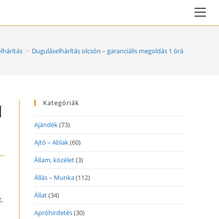
Vie
web
Me
lhárítás
>
Duguláselhárítás olcsón – garanciális megoldás 1 órán belül
Kategóriák
1
Ajándék
(73)
Ajtó – Ablak
(60)
Állam, közélet
(3)
Állás – Munka
(112)
Állat
(34)
t.
Apróhirdetés
(30)