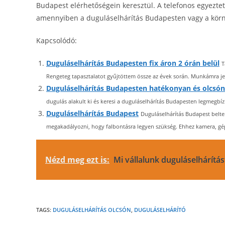
Budapest elérhetőségein keresztül. A telefonos egyezte
amennyiben a duguláselhárítás Budapesten vagy a kör
Kapcsolódó:
Duguláselhárítás Budapesten fix áron 2 órán belül
T
Rengeteg tapasztalatot gyűjtöttem össze az évek során. Munkámra jel
Duguláselhárítás Budapesten hatékonyan és olcsón
dugulás alakult ki és keresi a duguláselhárítás Budapesten legmegbí
Duguláselhárítás Budapest
Duguláselhárítás Budapest belter
megakadályozni, hogy falbontásra legyen szükség. Ehhez kamera, gép
Nézd meg ezt is:
Mi vállalunk duguláselhárítás
TAGS:
DUGULÁSELHÁRÍTÁS OLCSÓN
,
DUGULÁSELHÁRÍTÓ