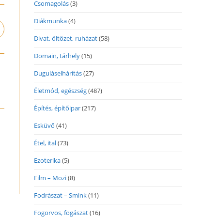
Csomagolás
(3)
Diákmunka
(4)
pens
n
Divat, öltözet, ruházat
(58)
ew
Domain, tárhely
(15)
indow
Duguláselhárítás
(27)
Életmód, egészség
(487)
Építés, építőipar
(217)
Esküvő
(41)
Étel, ital
(73)
Ezoterika
(5)
Film – Mozi
(8)
Fodrászat – Smink
(11)
Fogorvos, fogászat
(16)