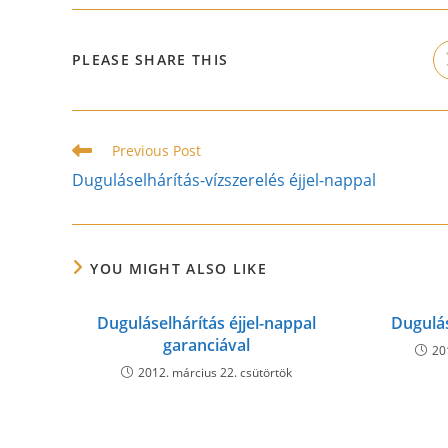
SHARE
PLEASE SHARE THIS
THIS
CONTENT
Read
Previous Post
more
Duguláselhárítás-vízszerelés éjjel-nappal
articles
YOU MIGHT ALSO LIKE
Duguláselhárítás éjjel-nappal
Dugulá
garanciával
20
2012. március 22. csütörtök