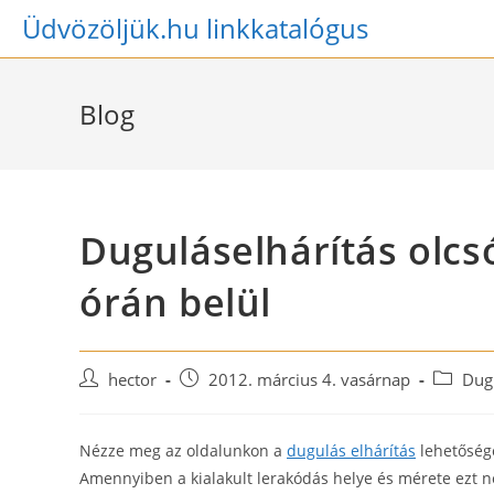
Skip
Üdvözöljük.hu linkkatalógus
to
content
Blog
Duguláselhárítás olcs
órán belül
Post
Post
Post
hector
2012. március 4. vasárnap
Dugu
author:
published:
category
Nézze meg az oldalunkon a
dugulás elhárítás
lehetősége
Amennyiben a kialakult lerakódás helye és mérete ezt ne