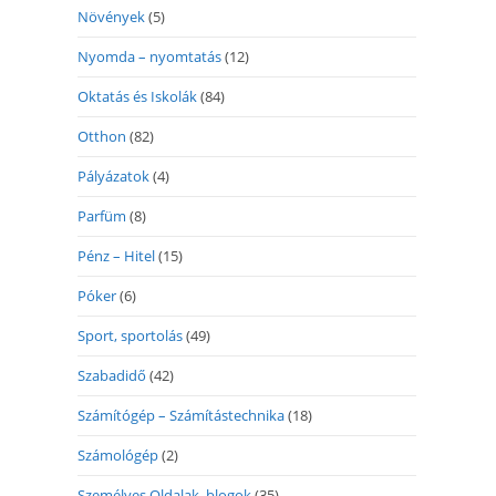
Növények
(5)
Nyomda – nyomtatás
(12)
Oktatás és Iskolák
(84)
Otthon
(82)
Pályázatok
(4)
Parfüm
(8)
Pénz – Hitel
(15)
Póker
(6)
Sport, sportolás
(49)
Szabadidő
(42)
Számítógép – Számítástechnika
(18)
Számológép
(2)
Személyes Oldalak, blogok
(35)