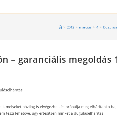
>
2012
>
március
>
4
>
Duguláse
ón – garanciális megoldás 
láselhárítás
:
it, melyeket házilag is elvégezhet, és próbálja meg elhárítani a baj
m teszi lehetővé, úgy értesítsen minket a duguláselhárítás