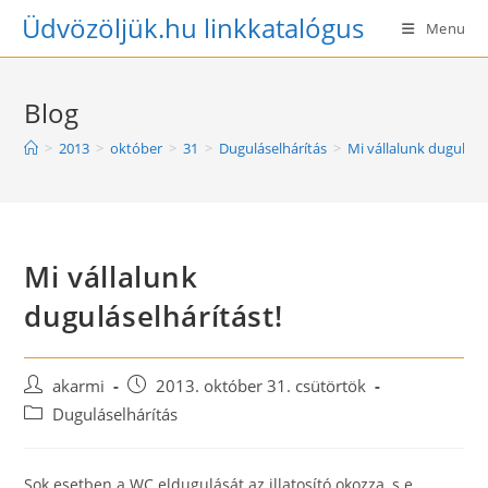
Skip
Üdvözöljük.hu linkkatalógus
Menu
to
content
Blog
>
2013
>
október
>
31
>
Duguláselhárítás
>
Mi vállalunk dugulásel
Mi vállalunk
duguláselhárítást!
Post
Post
akarmi
2013. október 31. csütörtök
author:
published:
Post
Duguláselhárítás
category:
Sok esetben a WC eldugulását az illatosító okozza, s e