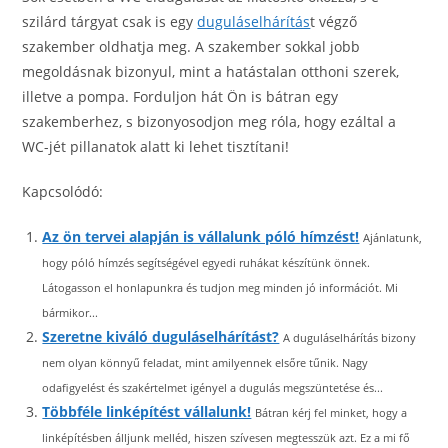
szilárd tárgyat csak is egy
duguláselhárítás
t végző
szakember oldhatja meg. A szakember sokkal jobb
megoldásnak bizonyul, mint a hatástalan otthoni szerek,
illetve a pompa. Forduljon hát Ön is bátran egy
szakemberhez, s bizonyosodjon meg róla, hogy ezáltal a
WC-jét pillanatok alatt ki lehet tisztítani!
Kapcsolódó:
Az ön tervei alapján is vállalunk póló hímzést!
Ajánlatunk,
hogy póló hímzés segítségével egyedi ruhákat készítünk önnek.
Látogasson el honlapunkra és tudjon meg minden jó információt. Mi
bármikor...
Szeretne kiváló duguláselhárítást?
A duguláselhárítás bizony
nem olyan könnyű feladat, mint amilyennek elsőre tűnik. Nagy
odafigyelést és szakértelmet igényel a dugulás megszüntetése és...
Többféle linképítést vállalunk!
Bátran kérj fel minket, hogy a
linképítésben álljunk melléd, hiszen szívesen megtesszük azt. Ez a mi fő