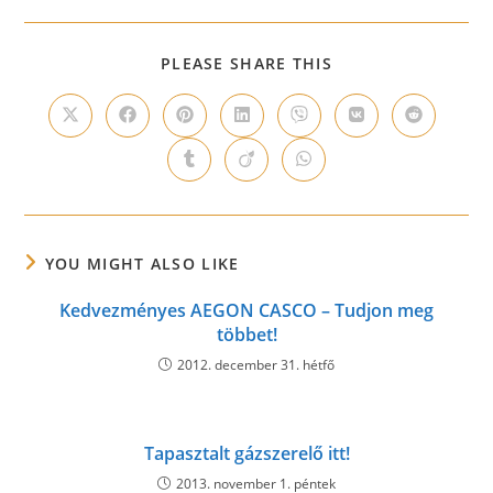
SHARE
PLEASE SHARE THIS
THIS
CONTENT
Opens
Opens
Opens
Opens
Opens
Opens
Opens
in
in
in
in
in
in
in
a
a
a
a
a
a
a
Opens
Opens
Opens
new
new
new
new
new
new
new
in
in
in
window
window
window
window
window
window
window
a
a
a
new
new
new
window
window
window
YOU MIGHT ALSO LIKE
Kedvezményes AEGON CASCO – Tudjon meg
többet!
2012. december 31. hétfő
Tapasztalt gázszerelő itt!
2013. november 1. péntek