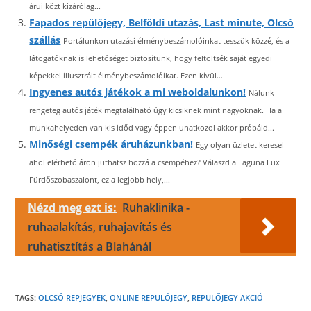
árui közt kizárólag...
Fapados repülőjegy, Belföldi utazás, Last minute, Olcsó
szállás
Portálunkon utazási élménybeszámolóinkat tesszük közzé, és a
látogatóknak is lehetőséget biztosítunk, hogy feltöltsék saját egyedi
képekkel illusztrált élménybeszámolóikat. Ezen kívül...
Ingyenes autós játékok a mi weboldalunkon!
Nálunk
rengeteg autós játék megtalálható úgy kicsiknek mint nagyoknak. Ha a
munkahelyeden van kis időd vagy éppen unatkozol akkor próbáld...
Minőségi csempék áruházunkban!
Egy olyan üzletet keresel
ahol elérhető áron juthatsz hozzá a csempéhez? Válaszd a Laguna Lux
Fürdőszobaszalont, ez a legjobb hely,...
Nézd meg ezt is:
Ruhaklinika -
ruhaalakítás, ruhajavítás és
ruhatisztítás a Blahánál
TAGS:
OLCSÓ REPJEGYEK
,
ONLINE REPÜLŐJEGY
,
REPÜLŐJEGY AKCIÓ