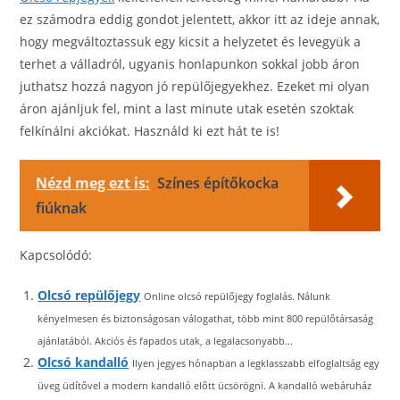
ez számodra eddig gondot jelentett, akkor itt az ideje annak,
hogy megváltoztassuk egy kicsit a helyzetet és levegyük a
terhet a válladról, ugyanis honlapunkon sokkal jobb áron
juthatsz hozzá nagyon jó repülőjegyekhez. Ezeket mi olyan
áron ajánljuk fel, mint a last minute utak esetén szoktak
felkínálni akciókat. Használd ki ezt hát te is!
Nézd meg ezt is:
Színes építőkocka
fiúknak
Kapcsolódó:
Olcsó repülőjegy
Online olcsó repülőjegy foglalás. Nálunk
kényelmesen és biztonságosan válogathat, több mint 800 repülőtársaság
ajánlatából. Akciós és fapados utak, a legalacsonyabb...
Olcsó kandalló
Ilyen jegyes hónapban a legklasszabb elfoglaltság egy
üveg üdítővel a modern kandalló előtt ücsörögni. A kandalló webáruház