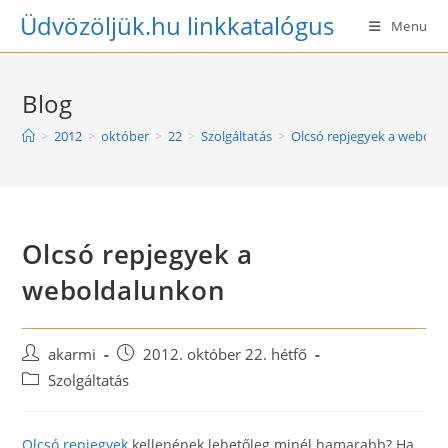
Skip
Üdvözöljük.hu linkkatalógus
Menu
to
content
Blog
>
2012
>
október
>
22
>
Szolgáltatás
>
Olcsó repjegyek a webold
Olcsó repjegyek a
weboldalunkon
Post
Post
akarmi
2012. október 22. hétfő
author:
published:
Post
Szolgáltatás
category:
Olcsó repjegyek
kellenének lehetőleg minél hamarabb? Ha