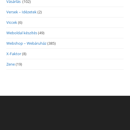
Vásárlás
(102)
Versek – Idézetek
(2)
Viccek
(6)
Weboldal készítés
(49)
Webshop – Webáruház
(385)
X-Faktor
(8)
Zene
(19)