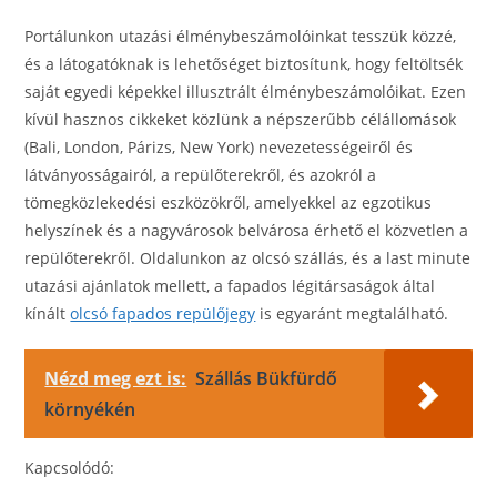
Portálunkon utazási élménybeszámolóinkat tesszük közzé,
és a látogatóknak is lehetőséget biztosítunk, hogy feltöltsék
saját egyedi képekkel illusztrált élménybeszámolóikat. Ezen
kívül hasznos cikkeket közlünk a népszerűbb célállomások
(Bali, London, Párizs, New York) nevezetességeiről és
látványosságairól, a repülőterekről, és azokról a
tömegközlekedési eszközökről, amelyekkel az egzotikus
helyszínek és a nagyvárosok belvárosa érhető el közvetlen a
repülőterekről. Oldalunkon az olcsó szállás, és a last minute
utazási ajánlatok mellett, a fapados légitársaságok által
kínált
olcsó fapados repülőjegy
is egyaránt megtalálható.
Nézd meg ezt is:
Szállás Bükfürdő
környékén
Kapcsolódó: