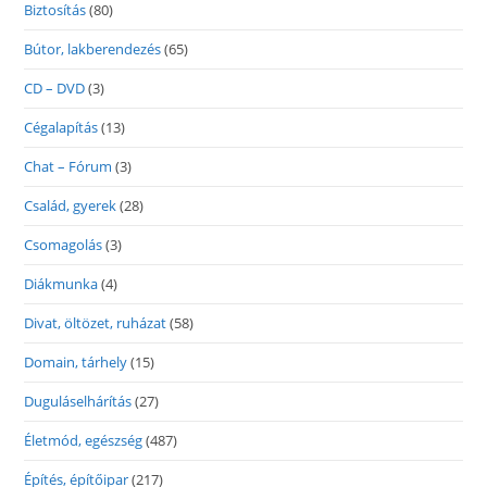
Biztosítás
(80)
Bútor, lakberendezés
(65)
CD – DVD
(3)
Cégalapítás
(13)
Chat – Fórum
(3)
Család, gyerek
(28)
Csomagolás
(3)
Diákmunka
(4)
Divat, öltözet, ruházat
(58)
Domain, tárhely
(15)
Duguláselhárítás
(27)
Életmód, egészség
(487)
Építés, építőipar
(217)