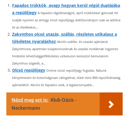
Fapados trükkök, avagy hogyan kerül végül duplájába
a repülőjegy
A fapados légitársaságok, apró trükkökkel igencsak fel
tudják nyomni az amúgy olcsó repülőjegy árát!Gondoljon csak az adókra
és az illetékekre,...
Zakynthos olcsó utazás, szállás, részletes utikalauz a
tökéletes nyaraláshoz
Akciós szállás- és utazási ajánlatok
Zakynthosra, apartman tulajdonosoknak és utazási irodáknak ingyenes
hirdetési lehetőséggel!Részletes utikaluzon keresztül bemutatom
Zakynthos szigetét, a...
Olcsó repülőjegy
Online olcsó repülőjegy foglalás. Nálunk
kényelmesen és biztonságosan válogathat, több mint 800 repülőtársaság
ajánlatából. Akciós és fapados utak, a legalacsonyabb...
Nézd meg ezt is:
Klub Oázis -
Neckermann