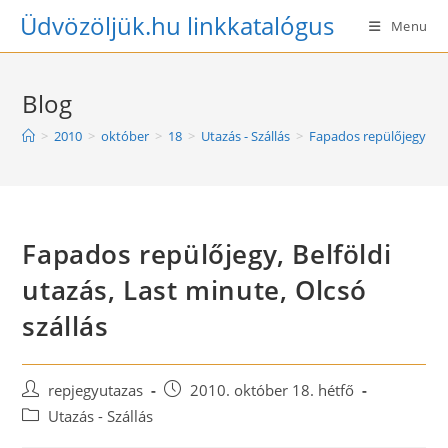
Skip
Üdvözöljük.hu linkkatalógus
Menu
to
content
Blog
>
2010
>
október
>
18
>
Utazás - Szállás
>
Fapados repülőjegy, Bel
Fapados repülőjegy, Belföldi
utazás, Last minute, Olcsó
szállás
Post
Post
repjegyutazas
2010. október 18. hétfő
author:
published:
Post
Utazás - Szállás
category: