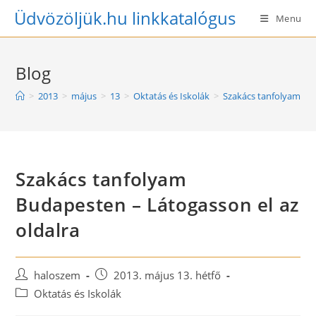
Skip
Üdvözöljük.hu linkkatalógus
Menu
to
content
Blog
>
2013
>
május
>
13
>
Oktatás és Iskolák
>
Szakács tanfolyam Bud
Szakács tanfolyam
Budapesten – Látogasson el az
oldalra
Post
Post
haloszem
2013. május 13. hétfő
author:
published:
Post
Oktatás és Iskolák
category: