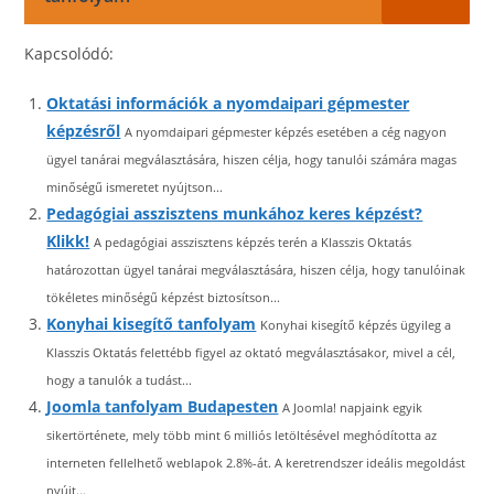
Kapcsolódó:
Oktatási információk a nyomdaipari gépmester
képzésről
A nyomdaipari gépmester képzés esetében a cég nagyon
ügyel tanárai megválasztására, hiszen célja, hogy tanulói számára magas
minőségű ismeretet nyújtson...
Pedagógiai asszisztens munkához keres képzést?
Klikk!
A pedagógiai asszisztens képzés terén a Klasszis Oktatás
határozottan ügyel tanárai megválasztására, hiszen célja, hogy tanulóinak
tökéletes minőségű képzést biztosítson...
Konyhai kisegítő tanfolyam
Konyhai kisegítő képzés ügyileg a
Klasszis Oktatás felettébb figyel az oktató megválasztásakor, mivel a cél,
hogy a tanulók a tudást...
Joomla tanfolyam Budapesten
A Joomla! napjaink egyik
sikertörténete, mely több mint 6 milliós letöltésével meghódította az
interneten fellelhető weblapok 2.8%-át. A keretrendszer ideális megoldást
nyújt...