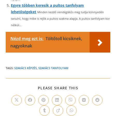
Egyre többen keresik a pultos tanfolyam
lehetőségeket
Minden kezdő vendéglátós meg tudja könnyedén
tanulni, hogy mibe is rejlik a pultos szakma alapja. A pultos tanfolyam kor
nélkül...
Nézd meg ezt is:
Töltőtoll kicsiknek,
nagyoknak
TAGS:
SZAKÁCS KÉPZÉS
,
SZAKÁCS TANFOLYAM
SHARE
PLEASE SHARE THIS
THIS
CONTENT
Opens
Opens
Opens
Opens
Opens
Opens
Opens
in
in
in
in
in
in
in
a
a
a
a
a
a
a
Opens
Opens
Opens
new
new
new
new
new
new
new
in
in
in