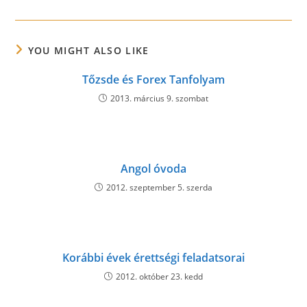
window
window
window
window
window
window
window
a
a
a
new
new
new
window
window
window
YOU MIGHT ALSO LIKE
Tőzsde és Forex Tanfolyam
2013. március 9. szombat
Angol óvoda
2012. szeptember 5. szerda
Korábbi évek érettségi feladatsorai
2012. október 23. kedd