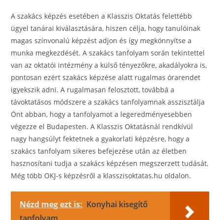
A szakács képzés esetében a Klasszis Oktatás felettébb
ügyel tanárai kiválasztására, hiszen célja, hogy tanulóinak
magas színvonalú képzést adjon és így megkönnyítse a
munka megkezdését. A szakács tanfolyam során tekintettel
van az oktatói intézmény a külső tényezőkre, akadályokra is,
pontosan ezért szakács képzése alatt rugalmas órarendet
igyekszik adni. A rugalmasan felosztott, továbbá a
távoktatásos módszere a szakács tanfolyamnak asszisztálja
Önt abban, hogy a tanfolyamot a legeredményesebben
végezze el Budapesten. A Klasszis Oktatásnál rendkívül
nagy hangsúlyt fektetnek a gyakorlati képzésre, hogy a
szakács tanfolyam sikeres befejezése után az életben
hasznosítani tudja a szakács képzésen megszerzett tudását.
Még több OKJ-s képzésről a klasszisoktatas.hu oldalon.
Nézd meg ezt is:
Konyhai kisegítő
tanfolyam