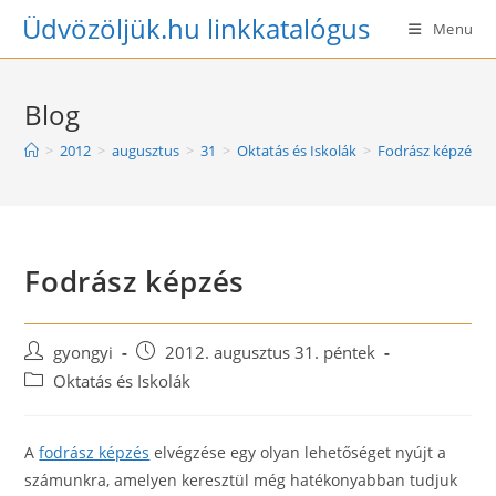
Skip
Üdvözöljük.hu linkkatalógus
Menu
to
content
Blog
>
2012
>
augusztus
>
31
>
Oktatás és Iskolák
>
Fodrász képzés
Fodrász képzés
Post
Post
gyongyi
2012. augusztus 31. péntek
author:
published:
Post
Oktatás és Iskolák
category:
A
fodrász képzés
elvégzése egy olyan lehetőséget nyújt a
számunkra, amelyen keresztül még hatékonyabban tudjuk