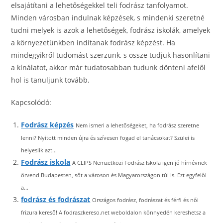
elsajátítani a lehetőségekkel teli fodrász tanfolyamot.
Minden városban indulnak képzések, s mindenki szeretné
tudni melyek is azok a lehetőségek, fodrász iskolák, amelyek
a környezetünkben indítanak fodrász képzést. Ha
mindegyikről tudomást szerzünk, s össze tudjuk hasonlítani
a kínálatot, akkor már tudatosabban tudunk dönteni afelől
hol is tanuljunk tovább.
Kapcsolódó:
Fodrász képzés
Nem ismeri a lehetőségeket, ha fodrász szeretne
lenni? Nyitott minden újra és szívesen fogad el tanácsokat? Szülei is
helyeslik azt...
Fodrász iskola
A CLIPS Nemzetközi Fodrász Iskola igen jó hírnévnek
örvend Budapesten, sőt a városon és Magyarországon túl is. Ezt egyfelől
a...
fodrász és fodrászat
Országos fodrász, fodrászat és férfi és női
frizura kereső! A fodraszkereso.net weboldalon könnyedén kereshetsz a