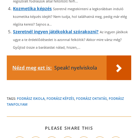
regisztrált fodrászok által feltöltött férfi...
Kozmetika képzés
Szeretné megtekinteni a legkorábban induló
kozmetika képzés idejét? Nem tudja, hol találhatná meg, pedig már elég
régóta keresi? Sajnos a...
Szeretnél ingyen játékokkal szórakozni?
Az ingyen játékok
ugye a te érdeklődésedet is azonnal felköltik? Akkor mire vársz még?
Gyűjtsd össze a barátaidat nálad, hiszen,...
Nézd meg ezt is:
Speak! nyelviskola
TAGS:
FODRÁSZ ISKOLA
,
FODRÁSZ KÉPZÉS
,
FODRÁSZ OKTATÁS
,
FODRÁSZ
TANFOLYAM
SHARE
PLEASE SHARE THIS
THIS
CONTENT