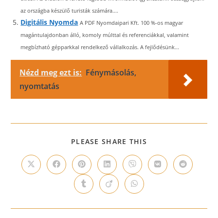
az országba készülő turisták számára....
Digitális Nyomda
A PDF Nyomdaipari Kft. 100 %-os magyar
magántulajdonban álló, komoly múlttal és referenciákkal, valamint
megbízható gépparkkal rendelkező vállalkozás. A fejlődésünk...
Nézd meg ezt is:
Fénymásolás,
nyomtatás
SHARE
PLEASE SHARE THIS
THIS
CONTENT
Opens
Opens
Opens
Opens
Opens
Opens
Opens
in
in
in
in
in
in
in
a
a
a
a
a
a
a
Opens
Opens
Opens
new
new
new
new
new
new
new
in
in
in
window
window
window
window
window
window
window
a
a
a
new
new
new
window
window
window