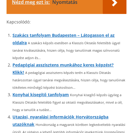
Nézd meg ezt is:
Nyomtatás
Kapcsolódó:
Szakács tanfolyam Budapesten – Látogasson el az
oldalra
A szakács képzés esetében a Klasszis Oktatás felettébb ügyel
tanárai kiválasztására, hiszen célja, hogy tanulóinak magas színvonalú
képzést adjon és...
Pedagógiai asszisztens munkához keres képzést?
Klikk!
A pedagógiai asszisztens képzés terén a Klasszis Oktatás
határozottan ügyel tanárai megválasztására, hiszen célja, hogy tanulóinak
tökéletes minőségű képzést biztosítson...
Konyhai kisegítő tanfolyam
Konyhai kisegítő képzés ügyileg a
Klasszis Oktatás felettébb figyel az oktató megválasztásakor, mivel a cél,
hogy a tanulók a tudást...
Utazási, nyaralási információk Horvátországba
utazóknak
Horvátország a magyarok körében legkedveltebb nyaralási
úticél. Az oldalon a lehető legtöbb információt igyekeztünk összegyűjteni