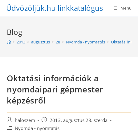
Skip
Üdvözöljük.hu linkkatalógus
Menu
to
content
Blog
>
2013
>
augusztus
>
28
>
Nyomda - nyomtatás
>
Oktatási info
Oktatási információk a
nyomdaipari gépmester
képzésről
Post
Post
haloszem
2013. augusztus 28. szerda
author:
published:
Post
Nyomda - nyomtatás
category: