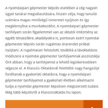
A nyomdaipari gépmester képzés esetében a cég nagyon
ügyel tanárai megválasztására, hiszen célja, hogy tanulói
számára magas minőségű ismeretet nyújtson és így
megkönnyítse a munkakezdést. A nyomdaipari gépmester
tanfolyam során figyelemmel van az oktatói intézmény az
egyéb tényezőkre, akadályokra is, pontosan ezért nyomdai
gépmester képzés során rugalmas órarendet próbál
nyújtani. A rugalmasan felosztott, továbbá a távoktatásos
módszere a nyomdai gépmester tanfolyamnak asszisztálja
Önt abban, hogy a tanfolyamot a lehető legsikeresebben
végezze el. A Klasszis Oktatásnál felettébb nagy hangsúlyt
fordítanak a gyakorlati oktatásra, hogy a nyomdaipari
gépmester tanfolyamot a gyakorlati életben alkalmazni
tudja a nyomdai gépmester képzésen megszerzett tudást.
Még több képzésről a Klasszisoktatás.hu lapon.