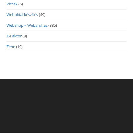
Viccek
(6)
Weboldal készítés
(49)
Webshop – Webáruház
(385)
X-Faktor
(8)
Zene
(19)