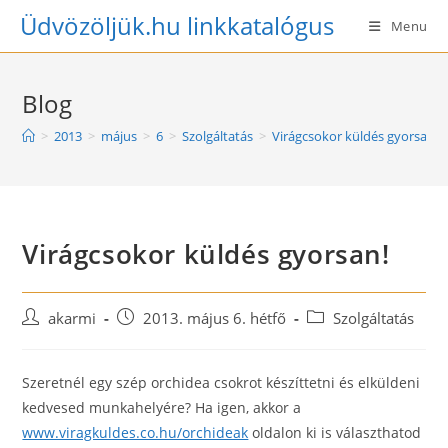
Skip
Üdvözöljük.hu linkkatalógus
Menu
to
content
Blog
>
2013
>
május
>
6
>
Szolgáltatás
>
Virágcsokor küldés gyorsan!
Virágcsokor küldés gyorsan!
Post
Post
Post
akarmi
2013. május 6. hétfő
Szolgáltatás
author:
published:
category:
Szeretnél egy szép orchidea csokrot készíttetni és elküldeni
kedvesed munkahelyére? Ha igen, akkor a
www.viragkuldes.co.hu/orchideak
oldalon ki is választhatod