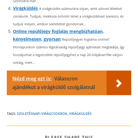
Szolnokra már...
Virágküldés
A virágküldés számunkra olyan, amit szívvel-lélekkel
csinálunk. Tudjuk, mekkora örömöt lehet a virágküldéssel szerezni, és
tudjuk milyen, amikor szeretettel gondolnak...
Online repülőjegy foglalás mengbízhatóan,
kényelmesen, gyorsan
Repülőjegyet foglalna online?
Honlapunkon számos légitársaság repülőjegy ajánlatait megtalálja, így
hozzájuthat a legolcsóbb repülőjegyhez a nap 24 órájában?Ne várjon
sokáig, mert...
Nézd meg ezt is:
Válasszon
ajándékot a virágküldő szolgálatnál
TAGS:
SZÜLETÉSNAPI VIRÁGCSOKROK
,
VIRÁGKÜLDÉS
SHARE
PLEASE SHARE THIS