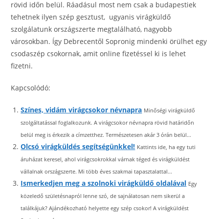
rövid időn belül. Ráadásul most nem csak a budapestiek
tehetnek ilyen szép gesztust, ugyanis virágküldő
szolgálatunk országszerte megtalálható, nagyobb
városokban. Így Debrecentől Sopronig mindenki örülhet egy
csodaszép csokornak, amit online fizetéssel ki is lehet
fizetni.
Kapcsolódó:
Színes, vidám virágcsokor névnapra
Minőségi virágküldő
szolgáltatással foglalkozunk. A virágcsokor névnapra rövid határidőn
belül meg is érkezik a címzetthez. Természetesen akár 3 órán belül...
Olcsó virágküldés segítségünkkel!
Kattints ide, ha egy tuti
áruházat keresel, ahol virágcsokrokkal várnak téged és virágküldést
vállalnak országszerte. Mi több éves szakmai tapasztalattal...
Ismerkedjen meg a szolnoki virágküldő oldalával
Egy
közeledő születésnapról lenne szó, de sajnálatosan nem sikerül a
találkájuk? Ajándékozható helyette egy szép csokor! A virágküldést