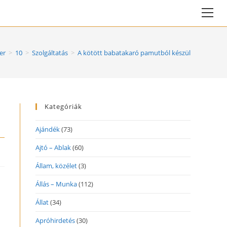
Vie
web
Me
er
>
10
>
Szolgáltatás
>
A kötött babatakaró pamutból készül
Kategóriák
Ajándék
(73)
Ajtó – Ablak
(60)
Állam, közélet
(3)
Állás – Munka
(112)
Állat
(34)
Apróhirdetés
(30)