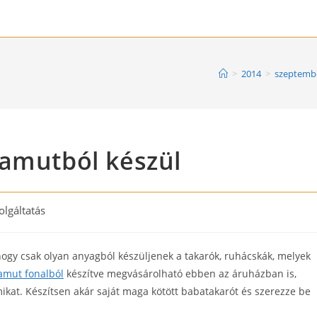
>
2014
>
szeptemb
pamutból készül
olgáltatás
ry:
hogy csak olyan anyagból készüljenek a takarók, ruhácskák, melyek
amut fonalból
készítve megvásárolható ebben az áruházban is,
kat. Készítsen akár saját maga kötött babatakarót és szerezze be