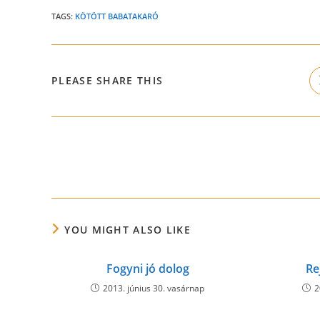
TAGS:
KÖTÖTT BABATAKARÓ
SHARE
PLEASE SHARE THIS
THIS
CONTENT
Read
more
articles
YOU MIGHT ALSO LIKE
Fogyni jó dolog
Re
2013. június 30. vasárnap
2