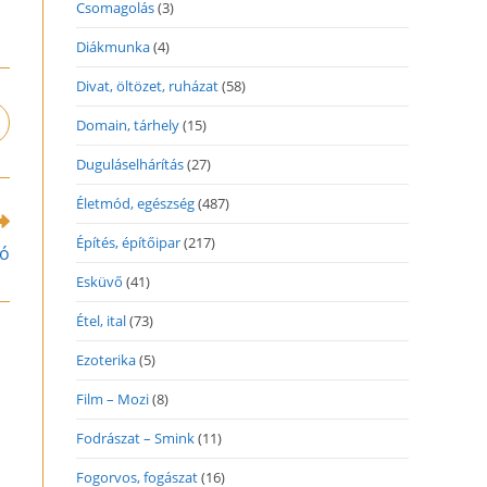
Csomagolás
(3)
Diákmunka
(4)
Divat, öltözet, ruházat
(58)
Domain, tárhely
(15)
pens
n
Duguláselhárítás
(27)
ew
indow
Életmód, egészség
(487)
Építés, építőipar
(217)
ró
Esküvő
(41)
Étel, ital
(73)
Ezoterika
(5)
Film – Mozi
(8)
Fodrászat – Smink
(11)
Fogorvos, fogászat
(16)