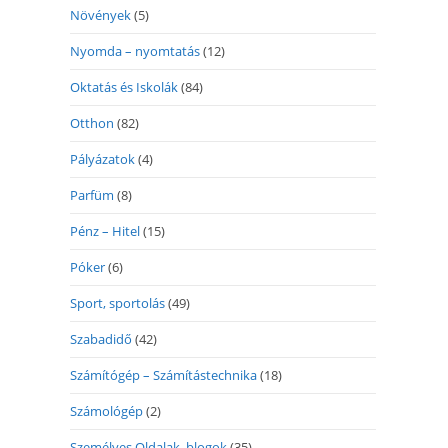
Növények
(5)
Nyomda – nyomtatás
(12)
Oktatás és Iskolák
(84)
Otthon
(82)
Pályázatok
(4)
Parfüm
(8)
Pénz – Hitel
(15)
Póker
(6)
Sport, sportolás
(49)
Szabadidő
(42)
Számítógép – Számítástechnika
(18)
Számológép
(2)
Személyes Oldalak, blogok
(35)