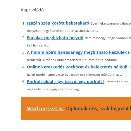
Kapcsolódó:
Igazán szép kötött babatakaró
Gyermeke számára válasszo
melyeket megvásárolhat ebben az áruházban...
Fonalak megbízható helyről
Nem mindegy, hogy honnan szer
kell lennie. A...
A humminbird halradar egy megbízható készülék
N
területről. A csónak oldalára felszerelt humminbird halradar...
Online kereskedés kockázat és befektetés nélkül!
H
üzleti modell, amely már évtizedek óta sikeresen működik, az...
Pörkölt oldal – így készül egy pörkölt !
Szeretnéd tudni,
még videón is végig kísérheted egy...
Nézd meg ezt is:
Diplomakötés, szakdolgozat 