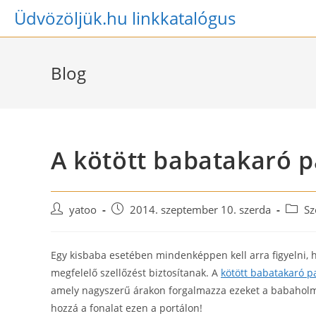
Skip
Üdvözöljük.hu linkkatalógus
to
content
Blog
A kötött babatakaró 
Post
Post
Post
yatoo
2014. szeptember 10. szerda
Sz
author:
published:
catego
Egy kisbaba esetében mindenképpen kell arra figyelni, 
megfelelő szellőzést biztosítanak. A
kötött babatakaró p
amely nagyszerű árakon forgalmazza ezeket a babaholmi
hozzá a fonalat ezen a portálon!