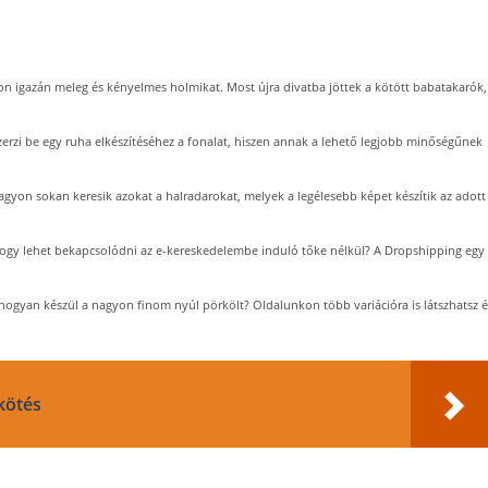
n igazán meleg és kényelmes holmikat. Most újra divatba jöttek a kötött babatakarók,
zi be egy ruha elkészítéséhez a fonalat, hiszen annak a lehető legjobb minőségűnek
agyon sokan keresik azokat a halradarokat, melyek a legélesebb képet készítik az adott
ogy lehet bekapcsolódni az e-kereskedelembe induló tőke nélkül? A Dropshipping egy
hogyan készül a nagyon finom nyúl pörkölt? Oldalunkon több variációra is látszhatsz é
kötés