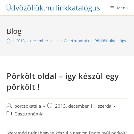
Skip
Üdvözöljük.hu linkkatalógus
Menu
to
content
Blog
>
2013
>
december
>
11
>
Gasztronómia
>
Pörkölt oldal – így kés
Pörkölt oldal – így készül egy
pörkölt !
Post
Post
borcsokattila
2013. december 11. szerda
author:
published:
Post
Gasztronómia
category:
Szeretnéd tudni,hogyan készül a nagyon finom nyúl pörkölt?