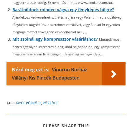
nagyon kerestél eddig. Ez nem más, mint a www.azenkeresom.hu,...
Barátnődnek minden vágya egy fényképes bögre?
Ajándékozz kedvesednek születésnapjára vagy Valentin napra opálüveg
fényképes bögrét! Rövid szerelmes versikével, vagy általad írt egyedien
megfogalmazott szövegben elmondhatod neki,...
Mit szolnál egy kompresszor vásárláshoz?
Mutatok most
neked egy olyan internetes oldalt, ahol ha gondolod, egy kompresszor
megvásárlására van lehetőséged. Ha esetleg már egy ideje...
Nézd meg ezt is:
Vinoron Borház
Villányi Kis Pincék Budapesten
TAGS:
NYÚL PÖRKÖLT
,
PÖRKÖLT
SHARE
PLEASE SHARE THIS
THIS