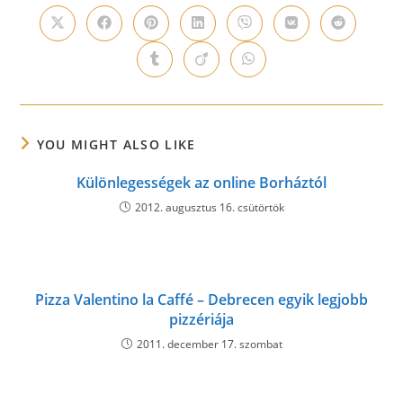
CONTENT
Opens
Opens
Opens
Opens
Opens
Opens
Opens
in
in
in
in
in
in
in
a
a
a
a
a
a
a
Opens
Opens
Opens
new
new
new
new
new
new
new
in
in
in
window
window
window
window
window
window
window
a
a
a
new
new
new
window
window
window
YOU MIGHT ALSO LIKE
Különlegességek az online Borháztól
2012. augusztus 16. csütörtök
Pizza Valentino la Caffé – Debrecen egyik legjobb
pizzériája
2011. december 17. szombat