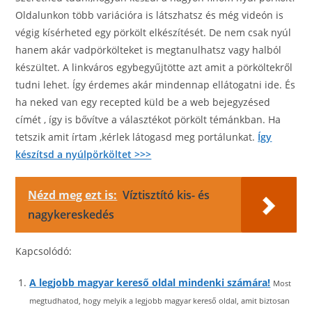
Oldalunkon több variációra is látszhatsz és még videón is
végig kísérheted egy pörkölt elkészítését. De nem csak nyúl
hanem akár vadpörkölteket is megtanulhatsz vagy halból
készültet. A linkváros egybegyűjtötte azt amit a pörköltekről
tudni lehet. Így érdemes akár mindennap ellátogatni ide. És
ha neked van egy recepted küld be a web bejegyzésed
címét , így is bővítve a választékot pörkölt témánkban. Ha
tetszik amit írtam ,kérlek látogasd meg portálunkat.
Így
készítsd a nyúlpörköltet >>>
Nézd meg ezt is:
Víztisztító kis- és
nagykereskedés
Kapcsolódó:
A legjobb magyar kereső oldal mindenki számára!
Most
megtudhatod, hogy melyik a legjobb magyar kereső oldal, amit biztosan