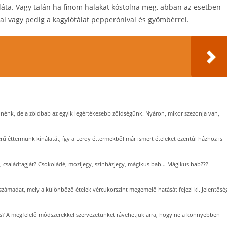
áta. Vagy talán ha finom halakat kóstolna meg, abban az esetben
ssal vagy pedig a kagylótálat pepperónival és gyömbérrel.
nénk, de a zöldbab az egyik legértékesebb zöldségünk. Nyáron, mikor szezonja van,
erű éttermünk kínálatát, így a Leroy éttermekből már ismert ételeket ezentúl házhoz is
, családtagját? Csokoládé, mozijegy, színházjegy, mágikus bab… Mágikus bab???
 számadat, mely a különböző ételek vércukorszint megemelő hatását fejezi ki. Jelentősé
s? A megfelelő módszerekkel szervezetünket rávehetjük arra, hogy ne a könnyebben