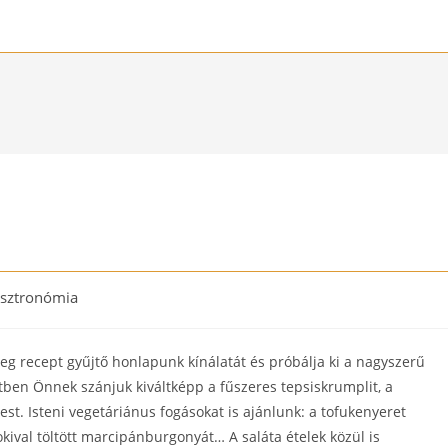
sztronómia
ry:
meg recept gyűjtő honlapunk kínálatát és próbálja ki a nagyszerű
setben Önnek szánjuk kiváltképp a fűszeres tepsiskrumplit, a
est. Isteni vegetáriánus fogásokat is ajánlunk: a tofukenyeret
kival töltött marcipánburgonyát… A saláta ételek közül is