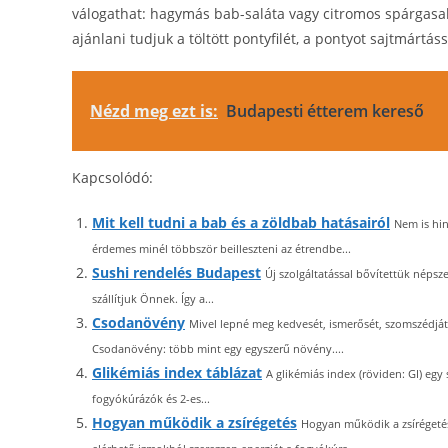
válogathat: hagymás bab-saláta vagy citromos spárgasal
ajánlani tudjuk a töltött pontyfilét, a pontyot sajtmártá
Nézd meg ezt is:
Budapesti étterem kereső
Kapcsolódó:
Mit kell tudni a bab és a zöldbab hatásairól
Nem is hin
érdemes minél többször beilleszteni az étrendbe...
Sushi rendelés Budapest
Új szolgáltatással bővítettük népsz
szállítjuk Önnek. Így a...
Csodanövény
Mivel lepné meg kedvesét, ismerősét, szomszédját
Csodanövény: több mint egy egyszerű növény....
Glikémiás index táblázat
A glikémiás index (röviden: GI) egy
fogyókúrázók és 2-es...
Hogyan működik a zsírégetés
Hogyan működik a zsírégeté