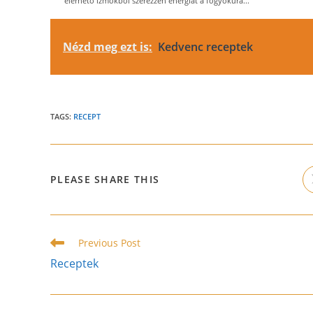
elérhető izmokból szerezzen energiát a fogyókúra...
Nézd meg ezt is:
Kedvenc receptek
TAGS:
RECEPT
SHARE
PLEASE SHARE THIS
THIS
CONTENT
Read
Previous Post
more
Receptek
articles