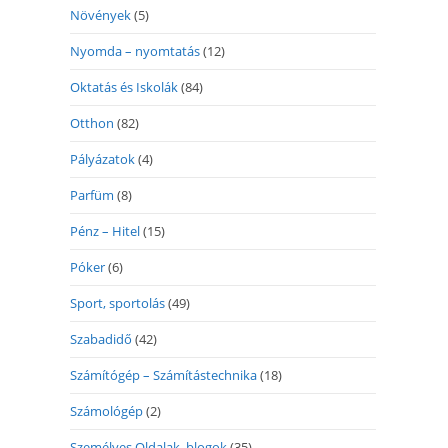
Növények
(5)
Nyomda – nyomtatás
(12)
Oktatás és Iskolák
(84)
Otthon
(82)
Pályázatok
(4)
Parfüm
(8)
Pénz – Hitel
(15)
Póker
(6)
Sport, sportolás
(49)
Szabadidő
(42)
Számítógép – Számítástechnika
(18)
Számológép
(2)
Személyes Oldalak, blogok
(35)