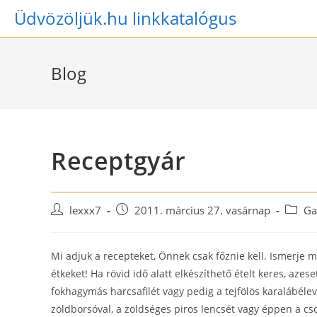
Skip
Üdvözöljük.hu linkkatalógus
to
content
Blog
Receptgyár
Post
Post
Post
lexxx7
2011. március 27. vasárnap
Ga
author:
published:
catego
Mi adjuk a recepteket, Önnek csak főznie kell. Ismerje 
étkeket! Ha rövid idő alatt elkészíthető ételt keres, aze
fokhagymás harcsafilét vagy pedig a tejfölös karalábélev
zöldborsóval, a zöldséges piros lencsét vagy éppen a cso