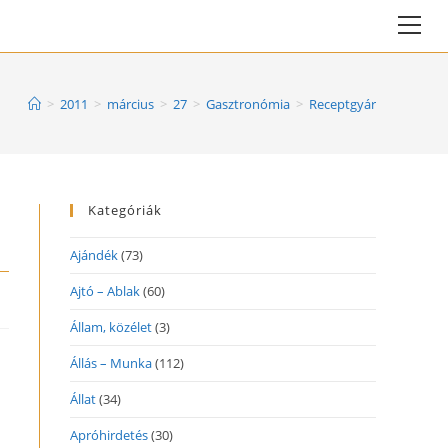
Vie
web
Me
>
2011
>
március
>
27
>
Gasztronómia
>
Receptgyár
Kategóriák
Ajándék
(73)
Ajtó – Ablak
(60)
Állam, közélet
(3)
Állás – Munka
(112)
Állat
(34)
Apróhirdetés
(30)