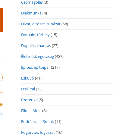
Csomagolás
(3)
Diákmunka
(4)
Divat, öltözet, ruházat
(58)
Domain, tárhely
(15)
Duguláselhárítás
(27)
Életmód, egészség
(487)
Építés, építőipar
(217)
Esküvő
(41)
pens
n
Étel, ital
(73)
ew
indow
Ezoterika
(5)
Film – Mozi
(8)
ek
Fodrászat – Smink
(11)
Fogorvos, fogászat
(16)