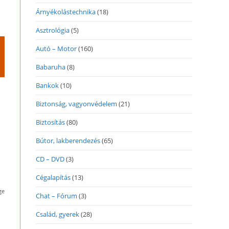
Árnyékolástechnika
(18)
Asztrológia
(5)
Autó – Motor
(160)
Babaruha
(8)
Bankok
(10)
Biztonság, vagyonvédelem
(21)
Biztosítás
(80)
Bútor, lakberendezés
(65)
CD – DVD
(3)
Cégalapítás
(13)
ge
Chat – Fórum
(3)
Család, gyerek
(28)