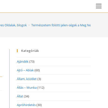
Vie
web
Me
es Oldalak, blogok
>
Természetem fölötti jelen-ségek a Meg Nem FogHató
Kategóriák
Ajándék
(73)
Ajtó – Ablak
(60)
Állam, közélet
(3)
Állás – Munka
(112)
Állat
(34)
Apróhirdetés
(30)