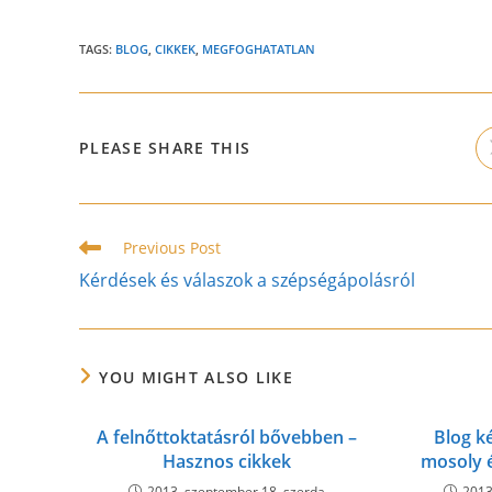
TAGS:
BLOG
,
CIKKEK
,
MEGFOGHATATLAN
SHARE
PLEASE SHARE THIS
THIS
CONTENT
Read
Previous Post
more
Kérdések és válaszok a szépségápolásról
articles
YOU MIGHT ALSO LIKE
A felnőttoktatásról bővebben –
Blog k
Hasznos cikkek
mosoly 
2013. szeptember 18. szerda
2013