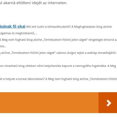
akarná eltölteni idejét az interneten.
ásának fő okai
Mit kell tudni a klímaváltozásról? A Megfoghatatlan blog alcíme
. Izgalmas és meghökkentő,...
A Meg nem fogható blog alcíme „Természetem fölötti jelen-ségek” rengeteget elmond a
re...
lcíme „Természetem fölötti jelen-ségek” számos dolgot sejtet a weblap tematikájáról.
ken olvasható blog cikbben némi belpillantást kapunk a netnográfia fogalmába. A Meg
Mi a helyzet a koreai táborokban? A Meg nem fogható blog alcíme „Természetem fölötti