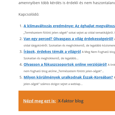
amennyiben több kérdés is érdekli és nem haszontalanul 
Kapcsolódó:
A klímaváltozás eredménye: Az éghajlat megváltoz
„Természetem fölötti jelen-ségek” sokat sejtet az oldal tematikájáról
Van egy perced? Olvasgass a világ érdekességeiről!
oldal tárgyköréről. Szokatlan és meghökkentő, de legalább közismeret
Írások, érdekes témák a világról
A Meg Nem Fogható blog a
Szokatlan és meghökkentő, de legalább...
Olvasson a fókuszcsoportok online verziójáról!
A lin
nem fogható blog alcíme „Természetem fölötti jelen-ségek”...
Milyen körülmények uralkodnak Észak-Koreában?
jelen-ségek” számos dolgot sejtet a weblap...
Nézd meg ezt is:
X-faktor blog