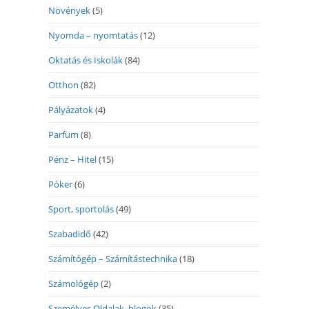
Növények
(5)
Nyomda – nyomtatás
(12)
Oktatás és Iskolák
(84)
Otthon
(82)
Pályázatok
(4)
Parfüm
(8)
Pénz – Hitel
(15)
Póker
(6)
Sport, sportolás
(49)
Szabadidő
(42)
Számítógép – Számítástechnika
(18)
Számológép
(2)
Személyes Oldalak, blogok
(35)