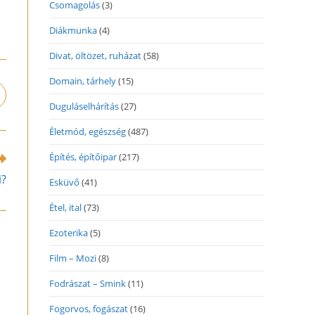
Csomagolás
(3)
Diákmunka
(4)
Divat, öltözet, ruházat
(58)
Domain, tárhely
(15)
pens
Duguláselhárítás
(27)
n
ew
Életmód, egészség
(487)
indow
Építés, építőipar
(217)
i?
Esküvő
(41)
Étel, ital
(73)
Ezoterika
(5)
Film – Mozi
(8)
Fodrászat – Smink
(11)
Fogorvos, fogászat
(16)