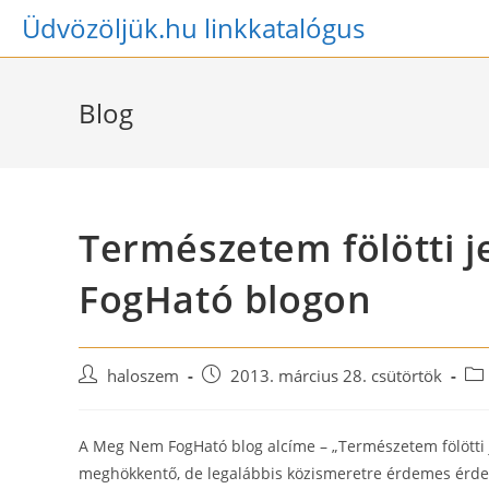
Skip
Üdvözöljük.hu linkkatalógus
to
content
Blog
Természetem fölötti 
FogHató blogon
Post
Post
Pos
haloszem
2013. március 28. csütörtök
author:
published:
cat
A Meg Nem FogHató blog alcíme – „Természetem fölötti j
meghökkentő, de legalábbis közismeretre érdemes érde