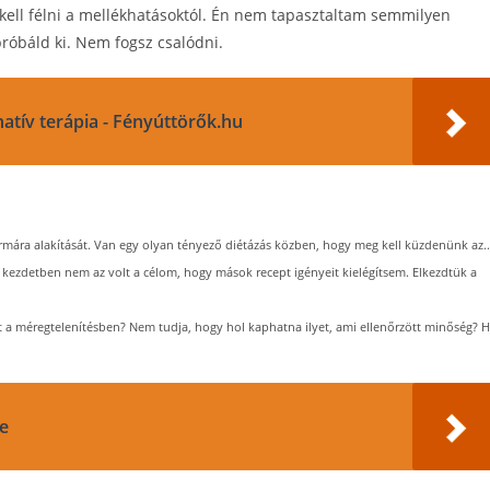
 kell félni a mellékhatásoktól. Én nem tapasztaltam semmilyen
próbáld ki. Nem fogsz csalódni.
natív terápia - Fényúttörők.hu
rmára alakítását. Van egy olyan tényező diétázás közben, hogy meg kell küzdenünk az..
kezdetben nem az volt a célom, hogy mások recept igényeit kielégítsem. Elkezdtük a
nt a méregtelenítésben? Nem tudja, hogy hol kaphatna ilyet, ami ellenőrzött minőség? 
se