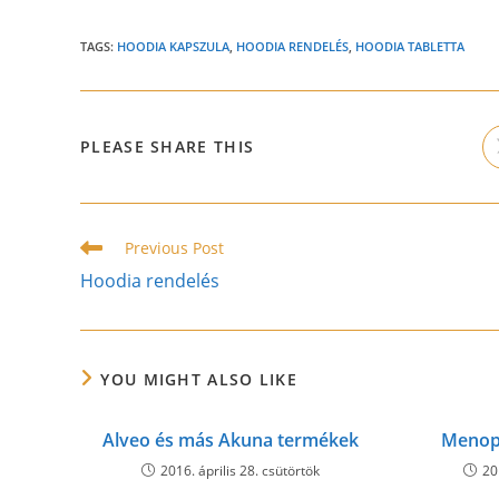
TAGS:
HOODIA KAPSZULA
,
HOODIA RENDELÉS
,
HOODIA TABLETTA
SHARE
PLEASE SHARE THIS
THIS
CONTENT
Read
Previous Post
more
Hoodia rendelés
articles
YOU MIGHT ALSO LIKE
Alveo és más Akuna termékek
Menop
2016. április 28. csütörtök
20