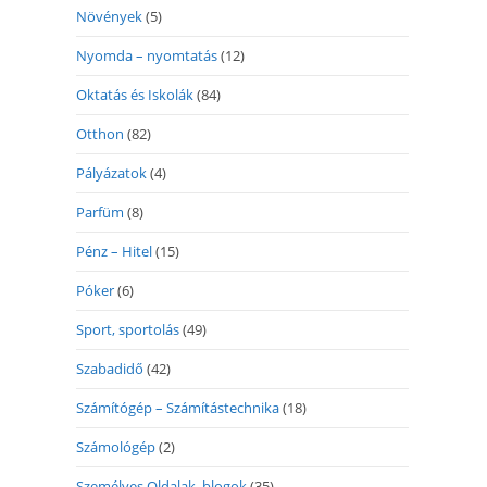
Növények
(5)
Nyomda – nyomtatás
(12)
Oktatás és Iskolák
(84)
Otthon
(82)
Pályázatok
(4)
Parfüm
(8)
Pénz – Hitel
(15)
Póker
(6)
Sport, sportolás
(49)
Szabadidő
(42)
Számítógép – Számítástechnika
(18)
Számológép
(2)
Személyes Oldalak, blogok
(35)