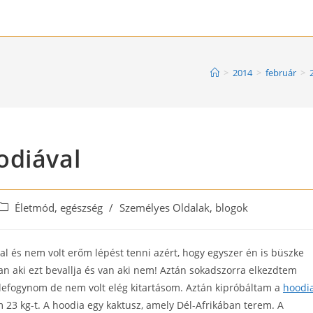
>
2014
>
február
>
odiával
Post
Életmód, egészség
/
Személyes Oldalak, blogok
category:
al és nem volt erőm lépést tenni azért, hogy egyszer én is büszke
an aki ezt bevallja és van aki nem! Aztán sokadszorra elkezdtem
na lefogynom de nem volt elég kitartásom. Aztán kipróbáltam a
hoodi
 23 kg-t. A hoodia egy kaktusz, amely Dél-Afrikában terem. A