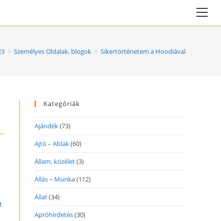
Vie
web
Me
23
>
Személyes Oldalak, blogok
>
Sikertörténetem a Hoodiával
Kategóriák
Ajándék
(73)
Ajtó – Ablak
(60)
Állam, közélet
(3)
Állás – Munka
(112)
Állat
(34)
a
Apróhirdetés
(30)