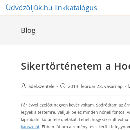
Skip
Üdvözöljük.hu linkkatalógus
to
content
Blog
Sikertörténetem a Ho
Post
Post
adel.szentele
2014. február 23. vasárnap
author:
published:
Pár évvel ezelőtt nagyon kövér voltam. Sodródtam az árr
legyek a testemre. Valljuk be ez minden nőnek fontos. V
kipróbálni különféle diétákat. Lehet, hogy sikerült vol
kapszulát
. Ebben láttam a reményt és sikerült lefogynom