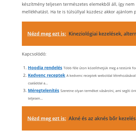
készítmény teljesen természetes elemekből áll, így nem
mellékhatást. Ha te is túlsúllyal küzdesz akkor ajánlom 
Nézd meg ezt is:
Kineziológiai kezelések, alter
Kapcsolódó:
Hoodia rendelés
Több féle úton közelíthetjük meg a testünk fo
Kedvenc receptek
A kedvenc receptek weboldal létrehozásával 
családdal a...
Méregtelenítés
Szeretne olyan terméket vásárolni, ami segíti ö
teljesen...
Nézd meg ezt is:
Akné és az aknés bőr kezelé