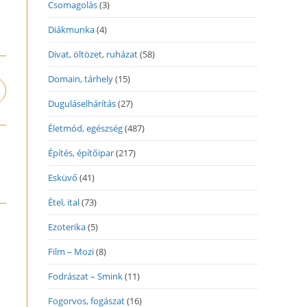
Csomagolás
(3)
Diákmunka
(4)
Divat, öltözet, ruházat
(58)
Domain, tárhely
(15)
pens
n
Duguláselhárítás
(27)
ew
Életmód, egészség
(487)
indow
Építés, építőipar
(217)
Esküvő
(41)
Étel, ital
(73)
Ezoterika
(5)
Film – Mozi
(8)
Fodrászat – Smink
(11)
Fogorvos, fogászat
(16)