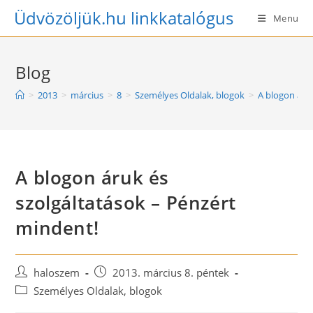
Skip
Üdvözöljük.hu linkkatalógus
Menu
to
content
Blog
>
2013
>
március
>
8
>
Személyes Oldalak, blogok
>
A blogon áru
A blogon áruk és
szolgáltatások – Pénzért
mindent!
Post
Post
haloszem
2013. március 8. péntek
author:
published:
Post
Személyes Oldalak, blogok
category: