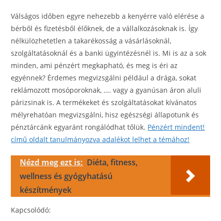
Válságos időben egyre nehezebb a kenyérre való elérése a
bérből és fizetésből élőknek, de a vállalkozásoknak is. Így
nélkülözhetetlen a takarékosság a vásárlásoknál,
szolgáltatásoknál és a banki ügyintézésnél is. Mi is az a sok
minden, ami pénzért megkapható, és meg is éri az
egyénnek? Érdemes megvizsgálni például a drága, sokat
reklámozott mosóporoknak, …. vagy a gyanúsan áron aluli
párizsinak is. A termékeket és szolgáltatásokat kívánatos
mélyrehatóan megvizsgálni, hisz egészségi állapotunk és
pénztárcánk egyaránt rongálódhat tőlük.
Pénzért mindent!
című oldalt tanulmányozva adalékot lelhet a témához!
Nézd meg ezt is:
Diéta, fitness,
wellness és gyógyhatású
készítmények
Kapcsolódó: