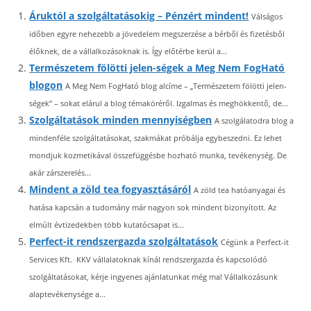
Áruktól a szolgáltatásokig – Pénzért mindent!
Válságos
időben egyre nehezebb a jövedelem megszerzése a bérből és fizetésből
élőknek, de a vállalkozásoknak is. Így előtérbe kerül a...
Természetem fölötti jelen-ségek a Meg Nem FogHató
blogon
A Meg Nem FogHató blog alcíme – „Természetem fölötti jelen-
ségek” – sokat elárul a blog témaköréről. Izgalmas és meghökkentő, de...
Szolgáltatások minden mennyiségben
A szolgálatodra blog a
mindenféle szolgáltatásokat, szakmákat próbálja egybeszedni. Ez lehet
mondjuk kozmetikával összefüggésbe hozható munka, tevékenység. De
akár zárszerelés...
Mindent a zöld tea fogyasztásáról
A zöld tea hatóanyagai és
hatása kapcsán a tudomány már nagyon sok mindent bizonyított. Az
elmúlt évtizedekben több kutatócsapat is...
Perfect-it rendszergazda szolgáltatások
Cégünk a Perfect-it
Services Kft. KKV vállalatoknak kínál rendszergazda és kapcsolódó
szolgáltatásokat, kérje ingyenes ajánlatunkat még ma! Vállalkozásunk
alaptevékenysége a...