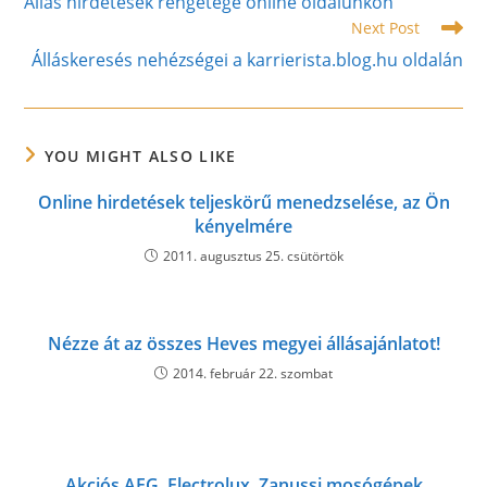
Állás hirdetések rengetege online oldalunkon
articles
Next Post
Álláskeresés nehézségei a karrierista.blog.hu oldalán
YOU MIGHT ALSO LIKE
Online hirdetések teljeskörű menedzselése, az Ön
kényelmére
2011. augusztus 25. csütörtök
Nézze át az összes Heves megyei állásajánlatot!
2014. február 22. szombat
Akciós AEG, Electrolux, Zanussi mosógépek