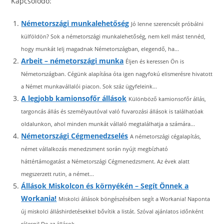
Kapcsolódó:
Németországi munkalehetőség
Jó lenne szerencsét próbálni
külföldön? Sok a németországi munkalehetőség, nem kell mást tennéd,
hogy munkát lelj magadnak Németországban, elegendő, ha...
Arbeit – németországi munka
Éljen és keressen Ön is
Németországban. Cégünk alapítása óta igen nagyfokú elismerésre hivatott
a Német munkavállalói piacon. Sok száz ügyfeleink...
A legjobb kamionsofőr állások
Különböző kamionsofőr állás,
targoncás állás és személyautóval való fuvarozási állások is találhatóak
oldalunkon, ahol minden munkát vállaló megtalálhatja a számára...
Németországi Cégmenedzselés
A németországi cégalapítás,
német vállalkozás menedzsment során nyújt megbízható
háttértámogatást a Németországi Cégmenedzsment. Az évek alatt
megszerzett rutin, a német...
Állások Miskolcon és környékén – Segít Önnek a
Workania!
Miskolci állások böngészésében segít a Workania! Naponta
új miskolci álláshirdetésekkel bővítik a listát. Szóval ajánlatos időnként
rálesni! De az állások...