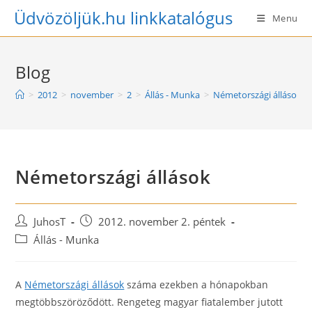
Skip
Üdvözöljük.hu linkkatalógus
Menu
to
content
Blog
>
2012
>
november
>
2
>
Állás - Munka
>
Németországi állások
Németországi állások
Post
Post
JuhosT
2012. november 2. péntek
author:
published:
Post
Állás - Munka
category:
A
Németországi állások
száma ezekben a hónapokban
megtöbbszöröződött. Rengeteg magyar fiatalember jutott