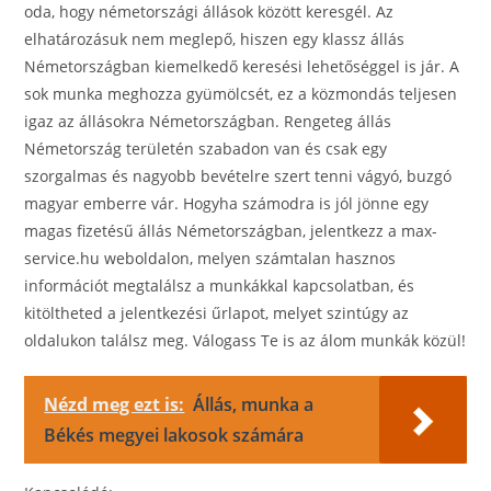
oda, hogy németországi állások között keresgél. Az
elhatározásuk nem meglepő, hiszen egy klassz állás
Németországban kiemelkedő keresési lehetőséggel is jár. A
sok munka meghozza gyümölcsét, ez a közmondás teljesen
igaz az állásokra Németországban. Rengeteg állás
Németország területén szabadon van és csak egy
szorgalmas és nagyobb bevételre szert tenni vágyó, buzgó
magyar emberre vár. Hogyha számodra is jól jönne egy
magas fizetésű állás Németországban, jelentkezz a max-
service.hu weboldalon, melyen számtalan hasznos
információt megtalálsz a munkákkal kapcsolatban, és
kitöltheted a jelentkezési űrlapot, melyet szintúgy az
oldalukon találsz meg. Válogass Te is az álom munkák közül!
Nézd meg ezt is:
Állás, munka a
Békés megyei lakosok számára