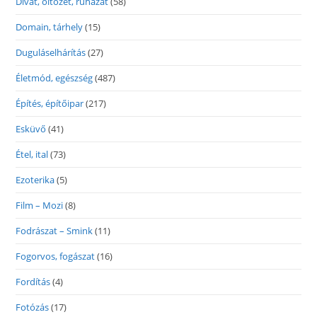
Divat, öltözet, ruházat
(58)
Domain, tárhely
(15)
Duguláselhárítás
(27)
Életmód, egészség
(487)
Építés, építőipar
(217)
Esküvő
(41)
Étel, ital
(73)
Ezoterika
(5)
Film – Mozi
(8)
Fodrászat – Smink
(11)
Fogorvos, fogászat
(16)
Fordítás
(4)
Fotózás
(17)