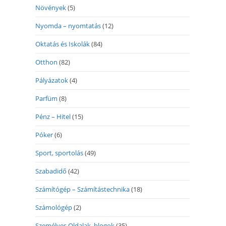
Növények
(5)
Nyomda – nyomtatás
(12)
Oktatás és Iskolák
(84)
Otthon
(82)
Pályázatok
(4)
Parfüm
(8)
Pénz – Hitel
(15)
Póker
(6)
Sport, sportolás
(49)
Szabadidő
(42)
Számítógép – Számítástechnika
(18)
Számológép
(2)
Személyes Oldalak, blogok
(35)