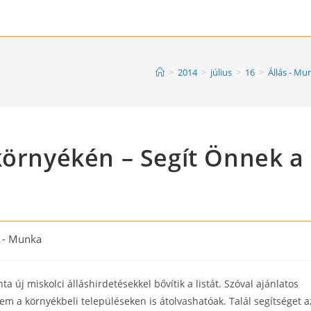
>
2014
>
július
>
16
>
Állás - Mu
környékén – Segít Önnek a
s - Munka
új miskolci álláshirdetésekkel bővítik a listát. Szóval ajánlatos
em a környékbeli településeken is átolvashatóak. Talál segítséget a