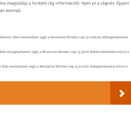
tolva megtalálja a hirdető cég információit. Ilyen pl a cégnév. Éppen
zán könnyű.
Miskolci állás keresésében segít a Workania! Minden nap új miskolci állásajánlatokkal
 állás böngészésében segít a Workania! Minden nap új pécsi álláshirdetésekkel bővül a
 állás keresésében segít a Workania! Minden nap új komlói állásajánlatokkal bővül a