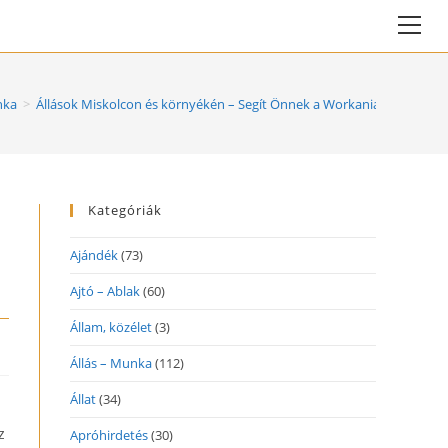
Vie
web
Me
nka
>
Állások Miskolcon és környékén – Segít Önnek a Workania!
Kategóriák
Ajándék
(73)
Ajtó – Ablak
(60)
Állam, közélet
(3)
Állás – Munka
(112)
Állat
(34)
z
Apróhirdetés
(30)