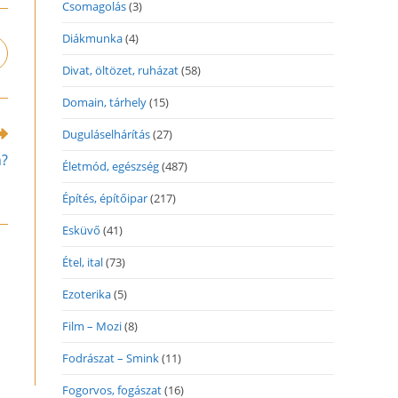
Csomagolás
(3)
Diákmunka
(4)
pens
n
Divat, öltözet, ruházat
(58)
ew
Domain, tárhely
(15)
indow
Duguláselhárítás
(27)
n?
Életmód, egészség
(487)
Építés, építőipar
(217)
Esküvő
(41)
Étel, ital
(73)
Ezoterika
(5)
Film – Mozi
(8)
Fodrászat – Smink
(11)
Fogorvos, fogászat
(16)