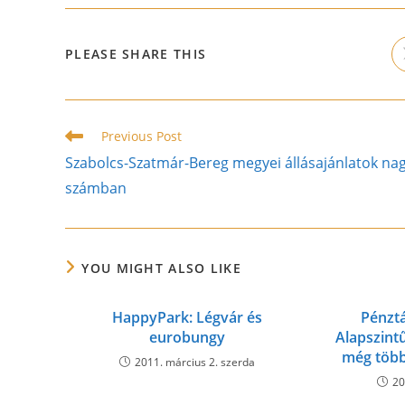
SHARE
PLEASE SHARE THIS
THIS
CONTENT
Read
Previous Post
more
Szabolcs-Szatmár-Bereg megyei állásajánlatok na
articles
számban
YOU MIGHT ALSO LIKE
HappyPark: Légvár és
Pénztá
eurobungy
Alapszint
még több
2011. március 2. szerda
20