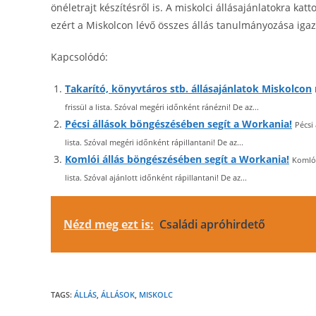
önéletrajt készítésről is. A miskolci állásajánlatokra kat
ezért a Miskolcon lévő összes állás tanulmányozása iga
Kapcsolódó:
Takarító, könyvtáros stb. állásajánlatok Miskolcon
frissül a lista. Szóval megéri időnként ránézni! De az...
Pécsi állások böngészésében segít a Workania!
Pécsi
lista. Szóval megéri időnként rápillantani! De az...
Komlói állás böngészésében segít a Workania!
Komlói
lista. Szóval ajánlott időnként rápillantani! De az...
Nézd meg ezt is:
Családi apróhirdető
TAGS:
ÁLLÁS
,
ÁLLÁSOK
,
MISKOLC