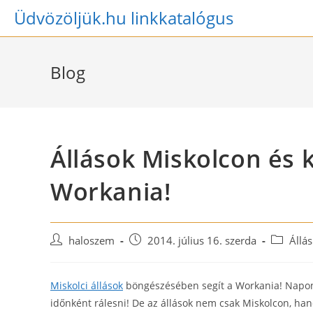
Skip
Üdvözöljük.hu linkkatalógus
to
content
Blog
Állások Miskolcon és 
Workania!
Post
Post
Post
haloszem
2014. július 16. szerda
Állá
author:
published:
category:
Miskolci állások
böngészésében segít a Workania! Naponta 
időnként rálesni! De az állások nem csak Miskolcon, han