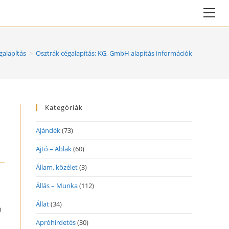
Vie
web
Me
galapítás
>
Osztrák cégalapítás: KG, GmbH alapítás információk
Kategóriák
Ajándék
(73)
Ajtó – Ablak
(60)
Állam, közélet
(3)
Állás – Munka
(112)
Állat
(34)
n
Apróhirdetés
(30)