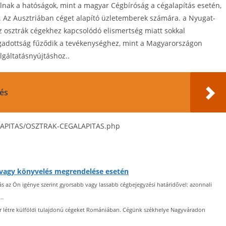
lnak a hatóságok, mint a magyar Cégbíróság a cégalapítás esetén,
. Az Ausztriában céget alapító üzletemberek számára. a Nyugat-
z osztrák cégekhez kapcsolódó elismertség miatt sokkal
gadottság fűződik a tevékenységhez, mint a Magyarországon
olgáltatásnyújtáshoz..
és
ALAPITAS/OSZTRAK-CEGALAPITAS.php
t vagy könyvelés megrendelése esetén
 az Ön igénye szerint gyorsabb vagy lassabb cégbejegyzési határidővel: azonnali
..
 létre külföldi tulajdonú cégeket Romániában. Cégünk székhelye Nagyváradon