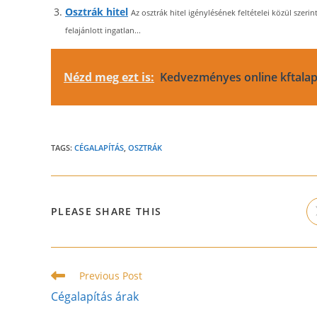
Osztrák hitel
Az osztrák hitel igénylésének feltételei közül sze
felajánlott ingatlan...
Nézd meg ezt is:
Kedvezményes online kftalap
TAGS:
CÉGALAPÍTÁS
,
OSZTRÁK
SHARE
PLEASE SHARE THIS
THIS
CONTENT
Read
Previous Post
more
Cégalapítás árak
articles