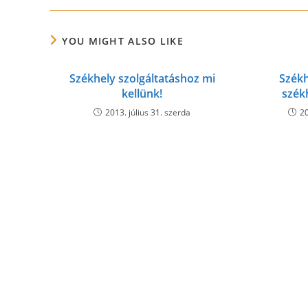
YOU MIGHT ALSO LIKE
Székhely szolgáltatáshoz mi
Székh
kellünk!
szék
2013. július 31. szerda
20