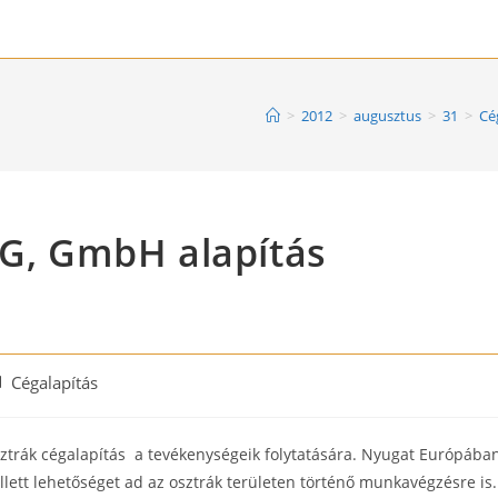
>
2012
>
augusztus
>
31
>
Cé
KG, GmbH alapítás
st
Cégalapítás
tegory:
sztrák cégalapítás a tevékenységeik folytatására. Nyugat Európába
ellett lehetőséget ad az osztrák területen történő munkavégzésre is.