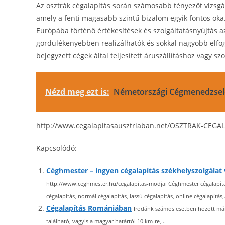
Az osztrák cégalapítás során számosabb tényezőt vizsgá
amely a fenti magasabb szintű bizalom egyik fontos oka
Európába történő értékesítések és szolgáltatásnyújtás a
gördülékenyebben realizálhatók és sokkal nagyobb elfo
bejegyzett cégek által teljesített áruszállításhoz vagy sz
Nézd meg ezt is:
Németországi Cégmenedzsel
http://www.cegalapitasausztriaban.net/OSZTRAK-CEG
Kapcsolódó:
Céghmester – ingyen cégalapítás székhelyszolgála
http://www.ceghmester.hu/cegalapitas-modjai Céghmester cégalapítás
cégalapítás, normál cégalapítás, lassú cégalapítás, online cégalapítás,.
Cégalapítás Romániában
Irodánk számos esetben hozott már
található, vagyis a magyar határtól 10 km-re,...