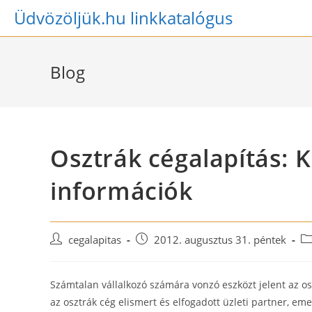
Skip
Üdvözöljük.hu linkkatalógus
to
content
Blog
Osztrák cégalapítás: 
információk
Post
Post
Po
cegalapitas
2012. augusztus 31. péntek
author:
published:
ca
Számtalan vállalkozó számára vonzó eszközt jelent az o
az osztrák cég elismert és elfogadott üzleti partner, em