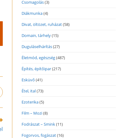
Csomagolás
(3)
Diákmunka
(4)
Divat, öltözet, ruházat
(58)
Domain, tárhely
(15)
Duguláselhárítás
(27)
Életmód, egészség
(487)
Építés, építőipar
(217)
Esküvő
(41)
Étel, ital
(73)
pens
n
Ezoterika
(5)
ew
indow
Film – Mozi
(8)
Fodrászat – Smink
(11)
el
Fogorvos, fogászat
(16)