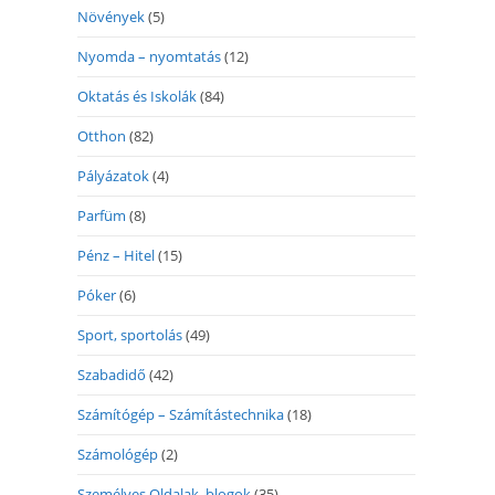
Növények
(5)
Nyomda – nyomtatás
(12)
Oktatás és Iskolák
(84)
Otthon
(82)
Pályázatok
(4)
Parfüm
(8)
Pénz – Hitel
(15)
Póker
(6)
Sport, sportolás
(49)
Szabadidő
(42)
Számítógép – Számítástechnika
(18)
Számológép
(2)
Személyes Oldalak, blogok
(35)