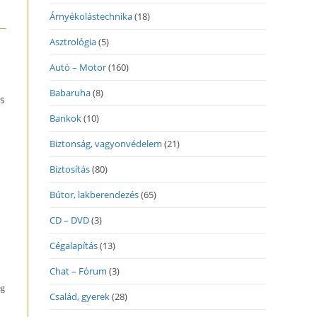
Árnyékolástechnika
(18)
Asztrológia
(5)
Autó – Motor
(160)
Babaruha
(8)
és
Bankok
(10)
Biztonság, vagyonvédelem
(21)
Biztosítás
(80)
Bútor, lakberendezés
(65)
CD – DVD
(3)
Cégalapítás
(13)
Chat – Fórum
(3)
ég
Család, gyerek
(28)