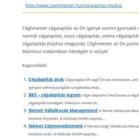
http://www.ceghmester.hu/cegalapitas-modjai
Céghmester cégalapítás az Ön igénye szerint gyorsabb v
normál cégalapítás, lassú cégalapítás, online cégalapítá
cégalapítás (házhoz megyünk). Céghmester az Ön partnere
Mammut irodáinkban hétvégén is várjuk!
Kapcsolódó:
Cégalapítás árak
Cégszolgálat Kft segít Önnek mindenben, ami 
igénybe székhelyszolgálat szolgáltatásunkat...
BKS – cégalapítás ingyen
Céget alapítana? Ne fizessen a céga
cégalapítás költségeit. Válasszon minket és...
Német Vállalkozás Management
A Német Vállakozás Manag
kezelése folyamán. A többszáz GmbH alapítás,...
Német Cégmenedzsment
A Németországi Vállalkozás Menedz
kezelése során. A többszáz GmbH alapítás,...