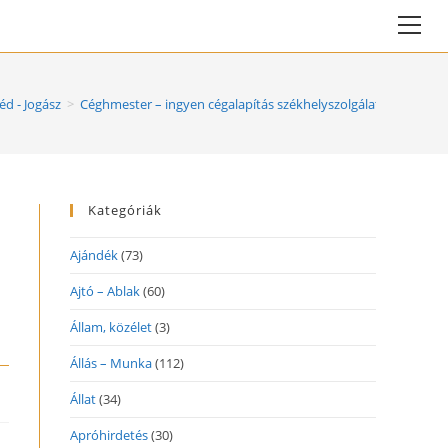
Vie
web
Me
d - Jogász
>
Céghmester – ingyen cégalapítás székhelyszolgálat vagy kön
Kategóriák
Ajándék
(73)
Ajtó – Ablak
(60)
Állam, közélet
(3)
Állás – Munka
(112)
Állat
(34)
Apróhirdetés
(30)