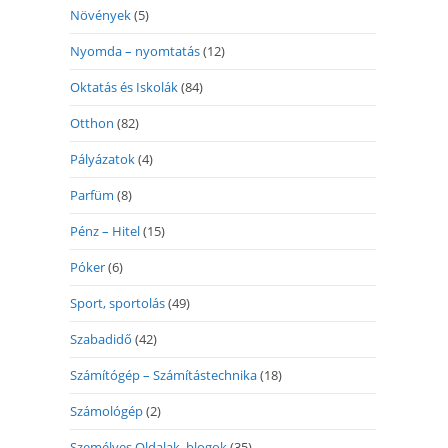
Növények
(5)
Nyomda – nyomtatás
(12)
Oktatás és Iskolák
(84)
Otthon
(82)
Pályázatok
(4)
Parfüm
(8)
Pénz – Hitel
(15)
Póker
(6)
Sport, sportolás
(49)
Szabadidő
(42)
Számítógép – Számítástechnika
(18)
Számológép
(2)
Személyes Oldalak, blogok
(35)