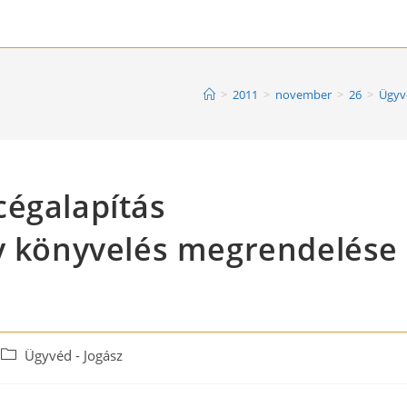
>
2011
>
november
>
26
>
Ügyvé
cégalapítás
gy könyvelés megrendelése
Post
Ügyvéd - Jogász
category: