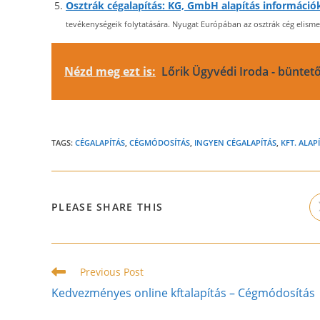
Osztrák cégalapítás: KG, GmbH alapítás információ
tevékenységeik folytatására. Nyugat Európában az osztrák cég elismer
Nézd meg ezt is:
Lőrik Ügyvédi Iroda - büntet
TAGS:
CÉGALAPÍTÁS
,
CÉGMÓDOSÍTÁS
,
INGYEN CÉGALAPÍTÁS
,
KFT. ALAP
SHARE
PLEASE SHARE THIS
THIS
CONTENT
Read
Previous Post
more
Kedvezményes online kftalapítás – Cégmódosítás
articles