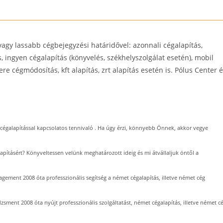
agy lassabb cégbejegyzési határidővel: azonnali cégalapítás,
s, ingyen cégalapítás (könyvelés, székhelyszolgálat esetén), mobil
 cégmódosítás, kft alapítás, zrt alapítás esetén is. Pólus Center 
cégalapítással kapcsolatos tennivaló . Ha úgy érzi, könnyebb Önnek, akkor vegye
lapításért? Könyveltessen velünk meghatározott ideig és mi átvállaljuk öntől a
ement 2008 óta professzionális segítség a német cégalapítás, illetve német cég
sment 2008 óta nyújt professzionális szolgáltatást, német cégalapítás, illetve német c