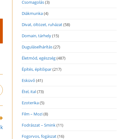
Csomagolás
(3)
Diákmunka
(4)
Divat, öltözet, ruházat
(58)
Domain, tárhely
(15)
Duguláselhárítás
(27)
Életmód, egészség
(487)
Építés, építőipar
(217)
Esküvő
(41)
pens
Étel, ital
(73)
n
Ezoterika
(5)
ew
indow
Film – Mozi
(8)
Fodrászat – Smink
(11)
ak
Fogorvos, fogászat
(16)