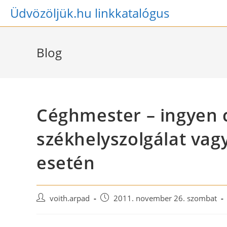
Skip
Üdvözöljük.hu linkkatalógus
to
content
Blog
Céghmester – ingyen 
székhelyszolgálat va
esetén
Post
Post
voith.arpad
2011. november 26. szombat
author:
published: