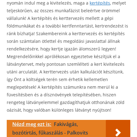
nyomán indul meg a kivitelezés, maga a
kertépítés
, melyet
teljeskörűen, az összes munkafázist beleértve örömmel
vállalunk! A kertépítés és kerttervezés mellett a gépi
földmunkákat és a további kertfenntartást, kertrendezést is
ránk bízhatja! Szakembereink a kerttervezés és kertépítés
során számtalan ötlettel és megoldási javaslattal állnak
rendelkezésére, hogy kertje igazán álomszerű legyen!
Megrendelőinkkel aprólékosan egyeztetve készítjük el a
látványtervet, mely pontosan szemlélteti a kert kivitelezés
utáni arculatát. A kerttervezés után kalkulációt készítünk,
így Önt a költségek terén sem érhetik kellemetlen
meglepetések! A kertépítés számunkra nem merül ki a
füvesítésben és a dísznövények telepítésében, hiszen
rengeteg látványelemmel gazdagíthatjuk otthonának zöld
oázisát, hogy valóban különleges látványt nyújtson!
Nézd meg ezt is:
Fakivágás,
bozótirtás, fűkaszálás - Palkovits