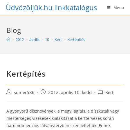
Skip
Üdvözöljük.hu linkkatalógus
Menu
to
content
Blog
>
2012
>
április
>
10
>
Kert
>
Kertépítés
Kertépítés
Post
Post
Post
sumer586
2012. április 10. kedd
Kert
author:
published:
category:
A gyönyörű dísznövények, a megvilágítás, a díszkutak vagy
mesterséges vízesések kialakítását a kerttervezés során
háromdimenziós látványtervben szemléltetjük. Ennek