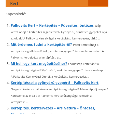
Kert
Kapcsolódó:
Palkovits Kert – Kertépítés – Füvesítés, öntözés
Szép
kertet óhajt a kertépítés segédletével? Gyönyörű, érintetlen gyepet? Hívja
az oldalt! A Palkovits Kert elvégzi a kertépítést, kerttervezést, térkő...
Mit érdemes tudni a kertépítésről?
Pazar kertet óhajt a
kertépítés segédletével? Zöld, érintetlen gyepet? Keresse fel az oldalt! A
Palkovits Kert elvégzi a kertépítést, a...
Mi kell egy kert megépítéséhez?
Csodaszép kertet áhít a
kertépítés segítségével? Gyönyörű, makulátlan gyepet? Hívja a weblapot!
A Palkovits Kert elvégzi Önnek a kertépítést, kerttervezést,...
Kertépítéssel a gyönyörű gyepért! – Palkovits Kert
Elragadó kertet csináltatna a kertépítés segítségével? Meseszép, új gyepet?
Keresse fel az oldalt! A Palkovits Kert tevékenységei felölelik a
kertépítést,...
Kertépítés, kerttervezés – Ars Natura – Öntözés,