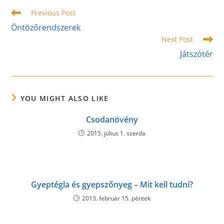
Read
Previous Post
more
Öntözőrendszerek
articles
Next Post
Játszótér
YOU MIGHT ALSO LIKE
Csodanövény
2015. július 1. szerda
Gyeptégla és gyepszőnyeg – Mit kell tudni?
2013. február 15. péntek