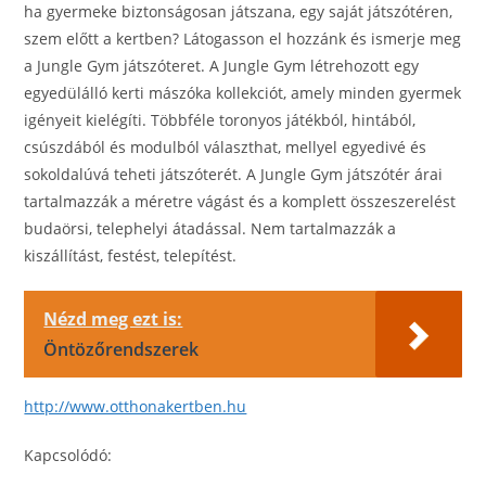
ha gyermeke biztonságosan játszana, egy saját játszótéren,
szem előtt a kertben? Látogasson el hozzánk és ismerje meg
a Jungle Gym játszóteret. A Jungle Gym létrehozott egy
egyedülálló kerti mászóka kollekciót, amely minden gyermek
igényeit kielégíti. Többféle toronyos játékból, hintából,
csúszdából és modulból választhat, mellyel egyedivé és
sokoldalúvá teheti játszóterét. A Jungle Gym játszótér árai
tartalmazzák a méretre vágást és a komplett összeszerelést
budaörsi, telephelyi átadással. Nem tartalmazzák a
kiszállítást, festést, telepítést.
Nézd meg ezt is:
Öntözőrendszerek
http://www.otthonakertben.hu
Kapcsolódó: