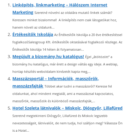
Linképítés, linkmarketing – Hálószem Internet
Marketing
Szeretné növelni az oldalára mutató linkek számát?
Keressen minket bizalommal! A linképítés nem csak látogatókat hoz,
hanem növeli az oldalunk...
Értékesítők Iskolája
Az Értékesítők Iskolája a 20 éve értékesítéssel
foglalkozóSalesgroup Kft. értékesítők oktatásával foglalkozó részlege. Az
Értékesítők Iskolája 14 héten át folyamatosan...
Megújult a bizomány.hu katalógus!
Éjjel „átöltözött” a
bizomány.hu katalógus, már érett a design váltás egy ideje. A weblap,
honlap készítés weboldalam kinézetét kapta meg,...
Masszázsportál – Információk, masszőrök,
masszázsfajták
Többet akar tudni a masszázsról? Keresse fel
oldalunkat, ahol mindent megtalál, ami a masszázzsal kapcsolatos,
masszőrök, masszőzök és különböző masszázsfajták,...
Hotel Szeleta látnivalók – Miskolc, Diósgyőr, Lillafüred
Szeretné megtekinteni Diósgyőr, Lillafüred és Miskolc legszebb
nevezetességeit, látnivalóit, de nem tudja, hol szálljon meg? Válassza Ön
is a Hotel...