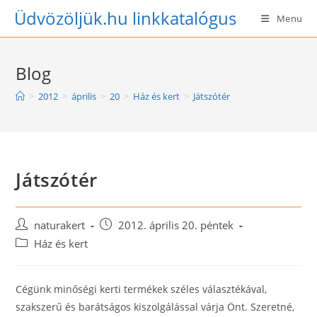
Skip
Üdvözöljük.hu linkkatalógus
Menu
to
content
Blog
>
2012
>
április
>
20
>
Ház és kert
>
Játszótér
Játszótér
Post
Post
naturakert
2012. április 20. péntek
author:
published:
Post
Ház és kert
category:
Cégünk minőségi kerti termékek széles választékával,
szakszerű és barátságos kiszolgálással várja Önt. Szeretné,