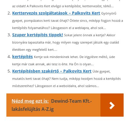
az oldalt! A Palkovits Kert elvégzi a kertépítést, kerttervezést, térkő...
Kerttervezés szolgáltatások – Palkovits Kert
Gyönyörű
gyepet, pompázatos kerti tavat óhajt? Ötlete sincs, miképp fogjon hozzá a
kertépítés folyamatához? Látogasson el a weblapra, ahol sok...
Szuper kertépítés tippek!
Sokat jelent önnek a kertje? Akkor
bizonyára tapasztalta már, hogy milyen nagy szerepet játszik egy család
életében egy megfelelő kert....
kertépítés
Kertje sok mindenkinek lehet. De irigylésre méltó, üde
kertje már csak annak, aki tesz is érte. Ha Ön is olyan...
Kertépítésben szakértő – Palkovits Kert
Üde gyepet,
mutatós kerti tavat óhajt? Nem tudja, miképp kezdjen hozzá a kertépítés
módszereihez? Látogasson el a weboldalra, ahol számos...
Nézd meg ezt is:
Dewind-Team Kft.-
lakásfelújítás A-Z.ig