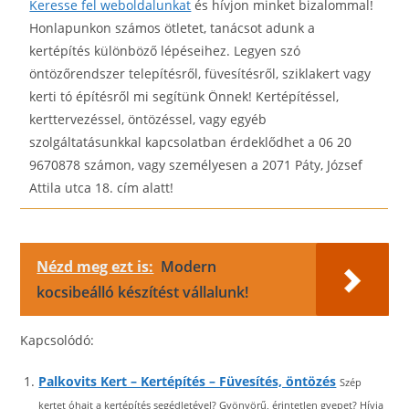
Keresse fel weboldalunkat
és hívjon minket bizalommal!
Honlapunkon számos ötletet, tanácsot adunk a
kertépítés különböző lépéseihez. Legyen szó
öntözőrendszer telepítésről, füvesítésről, sziklakert vagy
kerti tó építésről mi segítünk Önnek! Kertépítéssel,
kerttervezéssel, öntözéssel, vagy egyéb
szolgáltatásunkkal kapcsolatban érdeklődhet a 06 20
9670878 számon, vagy személyesen a 2071 Páty, József
Attila utca 18. cím alatt!
Nézd meg ezt is:
Modern
kocsibeálló készítést vállalunk!
Kapcsolódó:
Palkovits Kert – Kertépítés – Füvesítés, öntözés
Szép
kertet óhajt a kertépítés segédletével? Gyönyörű, érintetlen gyepet? Hívja