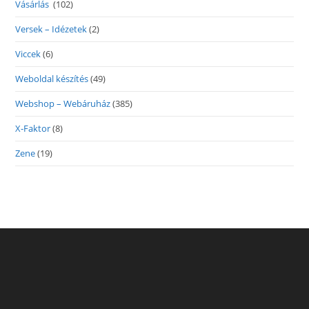
Vásárlás
(102)
Versek – Idézetek
(2)
Viccek
(6)
Weboldal készítés
(49)
Webshop – Webáruház
(385)
X-Faktor
(8)
Zene
(19)