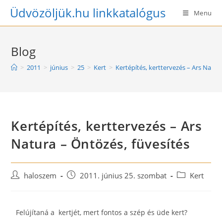
Skip
Üdvözöljük.hu linkkatalógus
Menu
to
content
Blog
>
2011
>
június
>
25
>
Kert
>
Kertépítés, kerttervezés – Ars Natur
Kertépítés, kerttervezés – Ars
Natura – Öntözés, füvesítés
Post
Post
Post
haloszem
2011. június 25. szombat
Kert
author:
published:
category:
Felújítaná a kertjét, mert fontos a szép és üde kert?