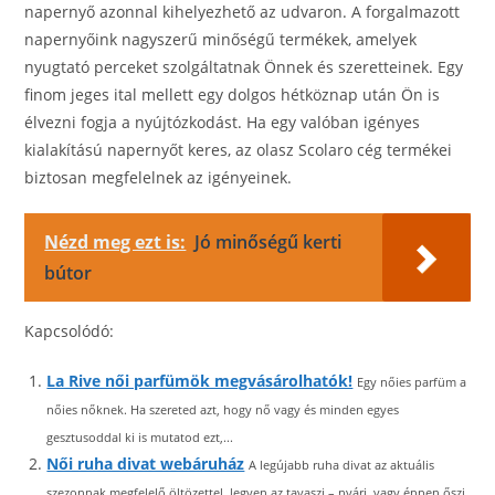
napernyő azonnal kihelyezhető az udvaron. A forgalmazott
napernyőink nagyszerű minőségű termékek, amelyek
nyugtató perceket szolgáltatnak Önnek és szeretteinek. Egy
finom jeges ital mellett egy dolgos hétköznap után Ön is
élvezni fogja a nyújtózkodást. Ha egy valóban igényes
kialakítású napernyőt keres, az olasz Scolaro cég termékei
biztosan megfelelnek az igényeinek.
Nézd meg ezt is:
Jó minőségű kerti
bútor
Kapcsolódó:
La Rive női parfümök megvásárolhatók!
Egy nőies parfüm a
nőies nőknek. Ha szereted azt, hogy nő vagy és minden egyes
gesztusoddal ki is mutatod ezt,...
Női ruha divat webáruház
A legújabb ruha divat az aktuális
szezonnak megfelelő öltözettel, legyen az tavaszi – nyári, vagy éppen őszi