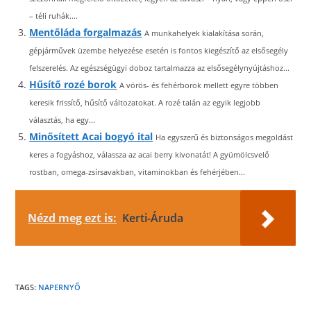
– téli ruhák....
Mentőláda forgalmazás
A munkahelyek kialakítása során,
gépjárművek üzembe helyezése esetén is fontos kiegészítő az elsősegély
felszerelés. Az egészségügyi doboz tartalmazza az elsősegélynyújtáshoz...
Hűsítő rozé borok
A vörös- és fehérborok mellett egyre többen
keresik frissítő, hűsítő változatokat. A rozé talán az egyik legjobb
választás, ha egy...
Minősített Acai bogyó ital
Ha egyszerű és biztonságos megoldást
keres a fogyáshoz, válassza az acai berry kivonatát! A gyümölcsvelő
rostban, omega-zsírsavakban, vitaminokban és fehérjében...
Nézd meg ezt is:
Kerti-Áruda
TAGS:
NAPERNYŐ