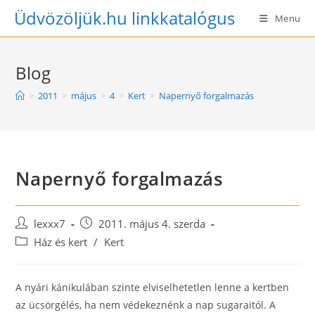
Skip
Üdvözöljük.hu linkkatalógus
Menu
to
content
Blog
>
2011
>
május
>
4
>
Kert
>
Napernyő forgalmazás
Napernyő forgalmazás
Post
Post
lexxx7
2011. május 4. szerda
author:
published:
Post
Ház és kert
/
Kert
category:
A nyári kánikulában szinte elviselhetetlen lenne a kertben
az ücsörgélés, ha nem védekeznénk a nap sugaraitól. A