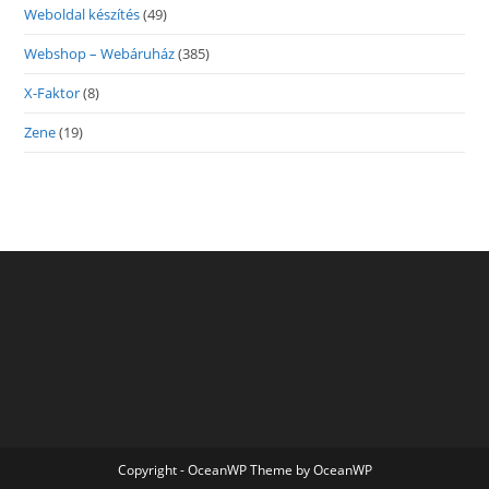
Weboldal készítés
(49)
Webshop – Webáruház
(385)
X-Faktor
(8)
Zene
(19)
Copyright - OceanWP Theme by OceanWP